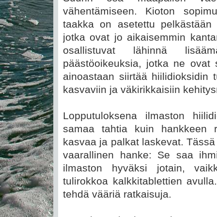
vähentämiseen. Kioton sopim
taakka on asetettu pelkästään 
jotka ovat jo aikaisemmin kan
osallistuvat lähinnä lisä
päästöoikeuksia, jotka ne ovat
ainoastaan siirtää hiilidioksidi
kasvaviin ja väkirikkaisiin kehity
Lopputuloksena ilmaston hiilid
samaa tahtia kuin hankkeen ra
kasvaa ja palkat laskevat. Tässä
vaarallinen hanke: Se saa ih
ilmaston hyväksi jotain, vai
tulirokkoa kalkkitablettien avulla
tehdä vääriä ratkaisuja.