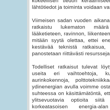
kokeellisen tiedon keräämiseen
lähtötiedot ja toiminta voidaan v
Viimeisen sadan vuoden aikana 
ratkaistu lukematon määrä
lääketieteen, ravinnon, liikenteen
mitään syytä olettaa, ettei ene
kestävää teknistä ratkaisua,
panostetaan riittävästi resursseja
Todelliset ratkaisut tulevat lö
useita eri vaihtoehtoja, ku
aurinkokennoja, polttotekniik
ydinenergian avulla voimme osta
suhteessa on käsittämätöntä, et
ylitsevuotavia optioita siit
korkeatasoisen energia-ala