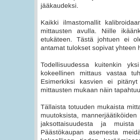
jääkaudeksi.
Kaikki ilmastomallit kalibroida
mittausten avulla. Niille ikää
etukäteen. Tästä johtuen ei ol
antamat tulokset sopivat yhteen 
Todellisuudessa kuitenkin yksi
kokeellinen mittaus vastaa tuh
Esimerkiksi kasvien ei pitäny
mittausten mukaan näin tapahtuu
Tällaista totuuden mukaista mitta
muutoksista, mannerjäätiköiden 
jaksottaisuudesta ja muista a
Päästökaupan asemesta meidän 