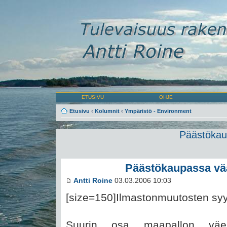
ETUSIVU
OHJE
Etusivu
‹
Kolumnit
‹
Ympäristö - Environment
Päästökau
Päästökaupassa vä
Antti Roine
03.03.2006 10:03
[size=150]Ilmastonmuutosten syyt 
Suurin osa maapallon väes