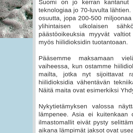
Suomi on jo kerran kantanut 
teknologiaa jo 70-luvulta lähti
osuutta, jopa 200-500 miljoona
ylihintaisen ulkolaisen säh
päästöoikeuksia myyvät valtiot
myös hiilidioksidin tuotantoaan.
Pääsemme maksamaan vielä
vaiheessa, kun ostamme hiilidiok
mailta, jotka nyt sijoittava
hiilidioksidia vähentävän teknii
Näitä maita ovat esimerkiksi Yhdys
Nykytietämyksen valossa näytt
lämpenee. Asia ei kuitenkaan 
ilmastomallit eivät pysty selit
aikana lämpimät jaksot ovat use