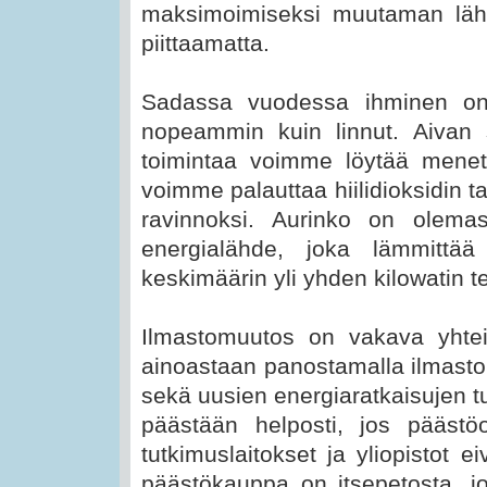
maksimoimiseksi muutaman lähi
piittaamatta.
Sadassa vuodessa ihminen on
nopeammin kuin linnut. Aivan 
toimintaa voimme löytää menete
voimme palauttaa hiilidioksidin ta
ravinnoksi. Aurinko on olema
energialähde, joka lämmittää
keskimäärin yli yhden kilowatin te
Ilmastomuutos on vakava yhtein
ainoastaan panostamalla ilmasto
sekä uusien energiaratkaisujen 
päästään helposti, jos päästö
tutkimuslaitokset ja yliopistot e
päästökauppa on itsepetosta, jo