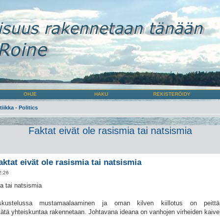
OHJE
HAKU
REKISTERÖIDY
tiikka - Politics
Faktat eivät ole rasismia tai natsismia
aktat eivät ole rasismia tai natsismia
2:26
a tai natsismia
keskustelussa mustamaalaaminen ja oman kilven kiillotus on peittä
tätä yhteiskuntaa rakennetaan. Johtavana ideana on vanhojen virheiden kaive