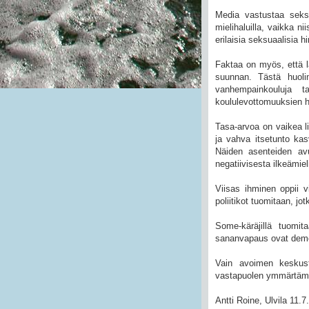
Media vastustaa seksua
mielihaluilla, vaikka n
erilaisia seksuaalisia h
Faktaa on myös, että 
suunnan. Tästä huoli
vanhempainkouluja t
koululevottomuuksien ha
Tasa-arvoa on vaikea l
ja vahva itsetunto kas
Näiden asenteiden av
negatiivisesta ilkeämie
Viisas ihminen oppii 
poliitikot tuomitaan, j
Some-käräjillä tuomit
sananvapaus ovat demokr
Vain avoimen keskus
vastapuolen ymmärtä
Antti Roine, Ulvila 11.7