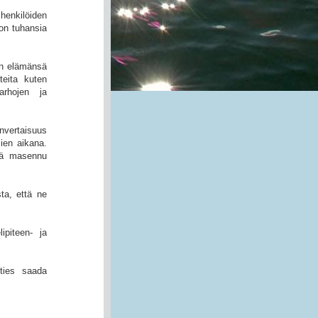
henkilöiden
 on tuhansia
an elämänsä
teita kuten
arhojen ja
nvertaisuus
sien aikana.
kä masennu
ta, että ne
ipiteen- ja
.
ties saada