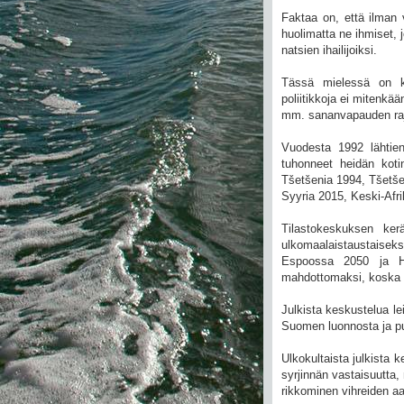
Faktaa on, että ilman 
huolimatta ne ihmiset,
natsien ihailijoiksi.
Tässä mielessä on kum
poliitikkoja ei mitenkää
mm. sananvapauden rajo
Vuodesta 1992 lähtien
tuhonneet heidän kot
Tšetšenia 1994, Tšetš
Syyria 2015, Keski-Afr
Tilastokeskuksen ke
ulkomaalaistaustaisek
Espoossa 2050 ja He
mahdottomaksi, koska fak
Julkista keskustelua l
Suomen luonnosta ja puut
Ulkokultaista julkista 
syrjinnän vastaisuutta,
rikkominen vihreiden aa