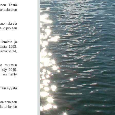
teen. Tästä
saksalaisten
suomalaisia
ä jo pitkään
 ihmistä ja
aasia 1993,
hansk 2014,
tö muuttuu
n käy 2040,
u on tehty
stain syystä
kaikenlaisen
a tai lakien