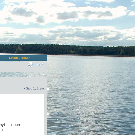
Kirjaudu sisään
• Sivu
1
,
1
:sta
nyt alleen
lu.