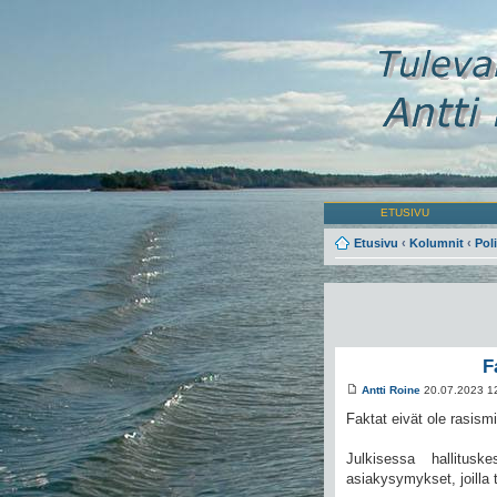
ETUSIVU
Etusivu
‹
Kolumnit
‹
Poli
F
Antti Roine
20.07.2023 1
Faktat eivät ole rasismi
Julkisessa hallitus
asiakysymykset, joilla 