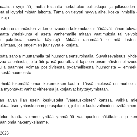
alista syrjintää, mutta toisaalta herkuttelee poliitikkojen ja julkisuuden 
iistä ei löytyisi mitään laitonta. Tämä on tietysti myyvä aihe, koska ihmisillä
inkuja.
lasten ensimmäisten viiden elinvuoden kokemukset määräävät hänen tulev
matta yhteiskunta ei aseta vanhemmille mitään vaatimuksia tai velvoit
ai pakollisia neuvola käyntejä. Mikään rahamäärä ei riitä lastent
llintaan, jos ongelmien juurisyytä ei korjata.
isätä sanoja muuttamalla tai huumoria sensuroimalla. Suvaitsevaisuus, yhde
vaa asenteista, joita äiti ja isä juurruttavat lapseen ensimmäisten elinvuo
ulla saamme voimaa positiivisesta sydämellisestä huumorista – emme
lisestä huumorista.
virheitä tekemällä oman kokemuksen kautta. Tässä mielessä on murheellis
otka myöntävät vanhat virheensä ja korjaavat käyttäytymistään.
aan aivan liian usein keskustelut ”vääräuskoisten” kanssa, vaikka miel
aattisen yhteiskunnan peruspilareita, joihin ei kuulu valheiden levittäminen
telun kautta voimme yrittää ymmärtää vastapuolen näkökulmia ja ken
mään omia näkemyksiämme.
.2023