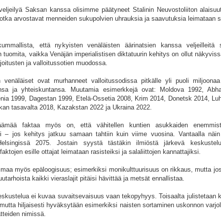
veljeilyä Saksan kanssa olisimme päätyneet Stalinin Neuvostoliiton alaisuu
 jotka arvostavat menneiden sukupolvien uhrauksia ja saavutuksia leimataan 
mallista, että nykyisten venäläisten äärinatsien kanssa veljeilleitä 
n tuomita, vaikka Venäjän imperialistisen diktatuurin kehitys on ollut näkyviss
itusten ja valloitussotien muodossa.
 venäläiset ovat murhanneet valloitussodissa pitkälle yli puoli miljoonaa
insa ja yhteiskuntansa. Muutamia esimerkkejä ovat: Moldova 1992, Abh
enia 1999, Dagestan 1999, Etelä-Ossetia 2008, Krim 2014, Donetsk 2014, Lu
ikan tasavalta 2018, Kazakstan 2022 ja Ukraina 2022.
räämää faktaa myös on, että vähitellen kuntien asukkaiden enemmis
si – jos kehitys jatkuu samaan tahtiin kuin viime vuosina. Vantaalla näi
lsingissä 2075. Jostain syystä tästäkin ilmiöstä järkevä keskustel
tojen esille ottajat leimataan rasisteiksi ja salaliittojen kannattajiksi.
eimaa myös epäloogisuus; esimerkiksi monikulttuurisuus on rikkaus, mutta jo
arhoista kaikki vieraslajit pitäisi hävittää ja metsät ennallistaa.
keskustelua ei kuvaa suvaitsevaisuus vaan tekopyhyys. Toisaalta julistetaan 
 mutta hiljaisesti hyväksytään esimerkiksi naisten sortaminen uskonnon varjoll
tteiden nimissä.