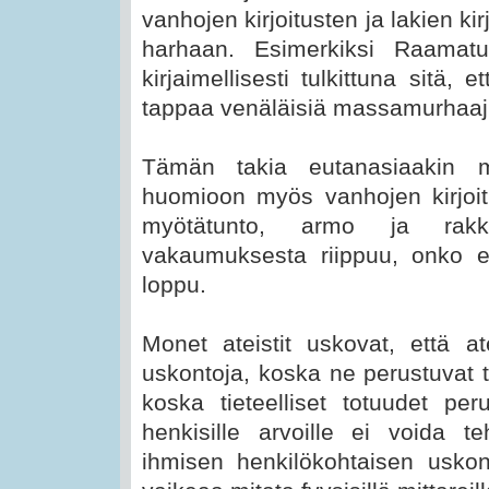
vanhojen kirjoitusten ja lakien ki
harhaan. Esimerkiksi Raamatun
kirjaimellisesti tulkittuna sitä, 
tappaa venäläisiä massamurhaaj
Tämän takia eutanasiaakin m
huomioon myös vanhojen kirjoi
myötätunto, armo ja rakka
vakaumuksesta riippuu, onko 
loppu.
Monet ateistit uskovat, että at
uskontoja, koska ne perustuvat t
koska tieteelliset totuudet peru
henkisille arvoille ei voida 
ihmisen henkilökohtaisen usk