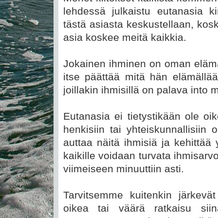
lehdessä julkaistu eutanasia ki
tästä asiasta keskustellaan, k
asia koskee meitä kaikkia.
Jokainen ihminen on oman eläm
itse päättää mitä hän elämällä
joillakin ihmisillä on palava int
Eutanasia ei tietystikään ole oik
henkisiin tai yhteiskunnallisii
auttaa näitä ihmisiä ja kehittää
kaikille voidaan turvata ihmisar
viimeiseen minuuttiin asti.
Tarvitsemme kuitenkin järkevät
oikea tai väärä ratkaisu sii