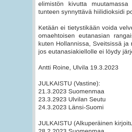
elimistön kivutta muutamassa
tunteen synnyttävä hiilidioksidi 
Ketään ei tietystikään voida vel
omaehtoisen eutanasian ranga
kuten Hollannissa, Sveitsissä j
jos eutanasiakiellolle ei löydy järj
Antti Roine, Ulvila 19.3.2023
JULKAISTU (Vastine):
21.3.2023 Suomenmaa
23.3.2923 Ulvilan Seutu
24.3.2023 Länsi-Suomi
JULKAISTU (Alkuperäinen kirjoitu
28.2.2023 Suomenmaa