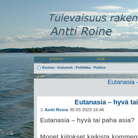
ETUSIVU
OHJE
Etusivu
‹
Kolumnit
‹
Politiikka - Politics
Eutanasia 
Eutanasia – hyvä ta
Antti Roine
30.03.2023 16:46
Eutanasia – hyvä tai paha asia?
Monet kiitokset kaikista kommen