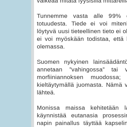
vaikeaa mitata fyysisillä mittareill
Tunnemme vasta alle 99% ole
totuudesta. Tiede ei voi mite
löytyvä uusi tieteellinen tieto e
ei voi myöskään todistaa, että
olemassa.
Suomen nykyinen lainsäädäntö
annetaan ”vahingossa” tai vä
morfiiniannoksen muodossa; 
kieltäytymällä juomasta. Nämä vo
lähteä.
Monissa maissa kehitetään lai
käynnistää eutanasia prosessi
napin painallus täyttää kapsel