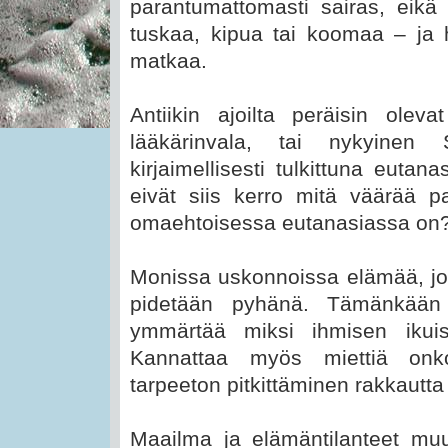
parantumattomasti sairas, eikä
tuskaa, kipua tai koomaa – ja 
matkaa.
Antiikin ajoilta peräisin olev
lääkärinvala, tai nykyinen 
kirjaimellisesti tulkittuna euta
eivät siis kerro mitä väärää p
omaehtoisessa eutanasiassa on
Monissa uskonnoissa elämää, jo
pidetään pyhänä. Tämänkään 
ymmärtää miksi ihmisen ikui
Kannattaa myös miettiä onk
tarpeeton pitkittäminen rakkautta
Maailma ja elämäntilanteet muu