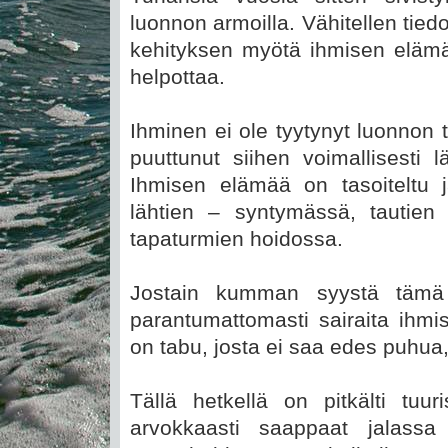
luonnon armoilla. Vähitellen tiedo
kehityksen myötä ihmisen elämän 
helpottaa.
Ihminen ei ole tyytynyt luonnon
puuttunut siihen voimallisesti l
Ihmisen elämää on tasoiteltu j
lähtien – syntymässä, tautien
tapaturmien hoidossa.
Jostain kumman syystä tämä 
parantumattomasti sairaita ihmi
on tabu, josta ei saa edes puhua
Tällä hetkellä on pitkälti tuu
arvokkaasti saappaat jalass