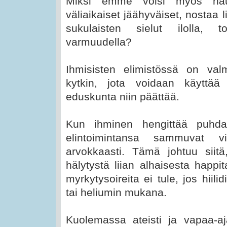
Miksi emme voisi myös haut
väliaikaiset jäähyväiset, nostaa l
sukulaisten sielut ilolla, t
varmuudella?
Ihmisisten elimistössä on val
kytkin, jota voidaan käyttää
eduskunta niin päättää.
Kun ihminen hengittää puhda
elintoimintansa sammuvat v
arvokkaasti. Tämä johtuu siitä
hälytystä liian alhaisesta happi
myrkytysoireita ei tule, jos hiil
tai heliumin mukana.
Kuolemassa ateisti ja vapaa-aja