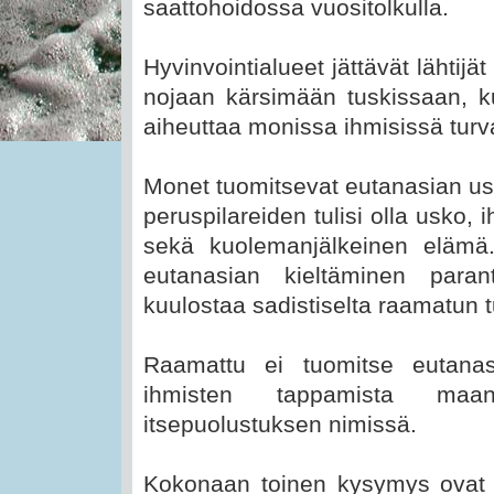
saattohoidossa vuositolkulla.
Hyvinvointialueet jättävät lähti
nojaan kärsimään tuskissaan, k
aiheuttaa monissa ihmisissä tur
Monet tuomitsevat eutanasian us
peruspilareiden tulisi olla usko, 
sekä kuolemanjälkeinen elämä.
eutanasian kieltäminen parant
kuulostaa sadistiselta raamatun t
Raamattu ei tuomitse eutan
ihmisten tappamista maan
itsepuolustuksen nimissä.
Kokonaan toinen kysymys ovat h