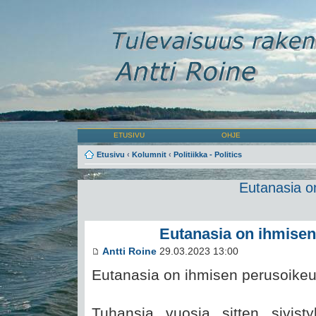
ETUSIVU
OHJE
Etusivu
‹
Kolumnit
‹
Politiikka - Politics
Eutanasia o
Eutanasia on ihmisen
Antti Roine
29.03.2023 13:00
Eutanasia on ihmisen perusoike
Tuhansia vuosia sitten sivist