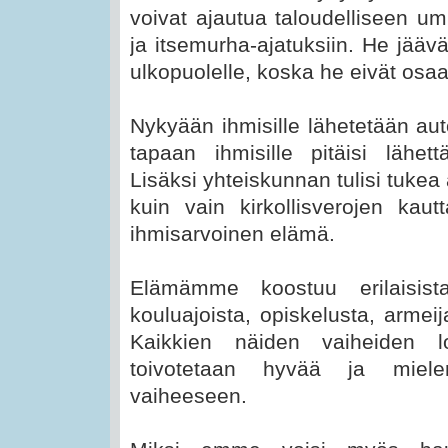
voivat ajautua taloudelliseen u
ja itsemurha-ajatuksiin. He jääv
ulkopuolelle, koska he eivät osaa
Nykyään ihmisille lähetetään au
tapaan ihmisille pitäisi lähet
Lisäksi yhteiskunnan tulisi tuke
kuin vain kirkollisverojen kautta
ihmisarvoinen elämä.
Elämämme koostuu erilaisist
kouluajoista, opiskelusta, armei
Kaikkien näiden vaiheiden lo
toivotetaan hyvää ja miele
vaiheeseen.