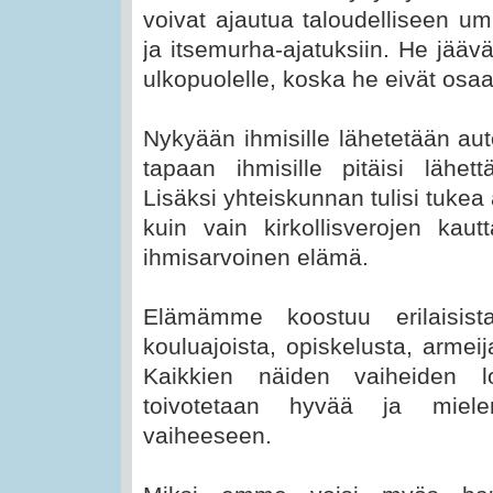
voivat ajautua taloudelliseen u
ja itsemurha-ajatuksiin. He jääv
ulkopuolelle, koska he eivät osaa
Nykyään ihmisille lähetetään au
tapaan ihmisille pitäisi lähet
Lisäksi yhteiskunnan tulisi tuke
kuin vain kirkollisverojen kautta
ihmisarvoinen elämä.
Elämämme koostuu erilaisist
kouluajoista, opiskelusta, armei
Kaikkien näiden vaiheiden lo
toivotetaan hyvää ja miele
vaiheeseen.