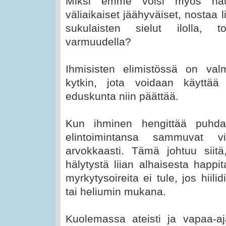
Miksi emme voisi myös haut
väliaikaiset jäähyväiset, nostaa l
sukulaisten sielut ilolla, t
varmuudella?
Ihmisisten elimistössä on val
kytkin, jota voidaan käyttää
eduskunta niin päättää.
Kun ihminen hengittää puhda
elintoimintansa sammuvat v
arvokkaasti. Tämä johtuu siitä
hälytystä liian alhaisesta happi
myrkytysoireita ei tule, jos hiil
tai heliumin mukana.
Kuolemassa ateisti ja vapaa-aja