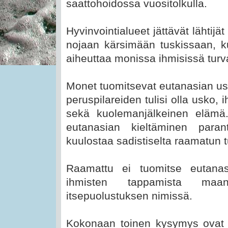
saattohoidossa vuositolkulla.
Hyvinvointialueet jättävät lähti
nojaan kärsimään tuskissaan, k
aiheuttaa monissa ihmisissä tur
Monet tuomitsevat eutanasian us
peruspilareiden tulisi olla usko, 
sekä kuolemanjälkeinen elämä.
eutanasian kieltäminen parant
kuulostaa sadistiselta raamatun t
Raamattu ei tuomitse eutan
ihmisten tappamista maan
itsepuolustuksen nimissä.
Kokonaan toinen kysymys ovat h