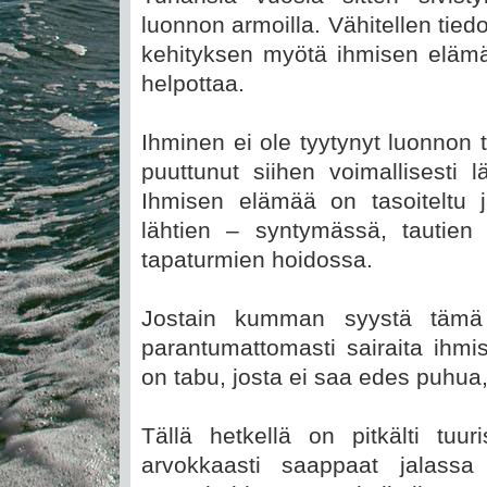
luonnon armoilla. Vähitellen tiedo
kehityksen myötä ihmisen elämän 
helpottaa.
Ihminen ei ole tyytynyt luonnon
puuttunut siihen voimallisesti l
Ihmisen elämää on tasoiteltu j
lähtien – syntymässä, tautien
tapaturmien hoidossa.
Jostain kumman syystä tämä 
parantumattomasti sairaita ihmi
on tabu, josta ei saa edes puhua
Tällä hetkellä on pitkälti tuu
arvokkaasti saappaat jalass