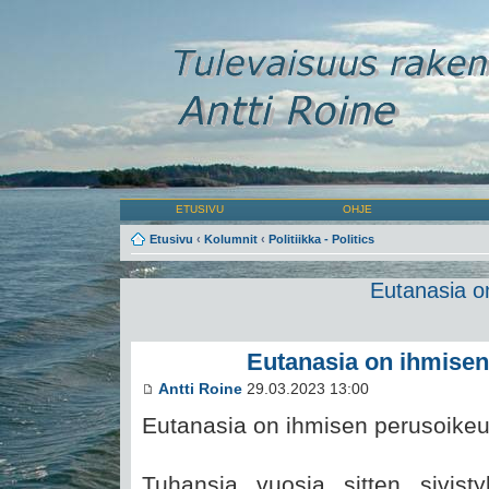
ETUSIVU
OHJE
Etusivu
‹
Kolumnit
‹
Politiikka - Politics
Eutanasia o
Eutanasia on ihmisen
Antti Roine
29.03.2023 13:00
Eutanasia on ihmisen perusoike
Tuhansia vuosia sitten sivist