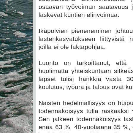
osaavan työvoiman saatavuus j
laskevat kuntien elinvoimaa.
Ikäpolvien pieneneminen johtu
lastenkasvatukseen liittyvistä 
joilla ei ole faktapohjaa.
Luonto on tarkoittanut, että
huolimatta yhteiskuntaan sitkeä
lapset tulisi hankkia vasta 
koulutus, työura ja talous ovat k
Naisten hedelmällisyys on huipu
todennäköisyys tulla raskaaksi 
Sen jälkeen todennäköisyys las
enää 63 %, 40-vuotiaana 35 %, 