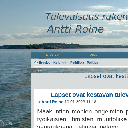
ETUSIVU
OHJE
Etusivu
‹
Kolumnit
‹
Politiikka - Politics
Lapset ovat kest
Lapset ovat kestävän tule
Antti Roine
10.01.2023 11:18
Maakuntien monien ongelmien p
työikäisien ihmisten muuttolii
seurauksena elinkeinoelämä j