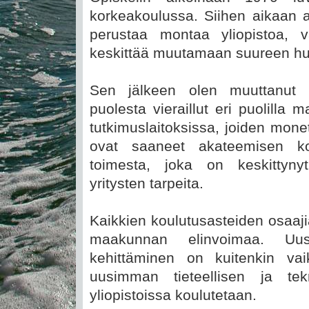
korkeakoulussa. Siihen aikaan a
perustaa montaa yliopistoa, 
keskittää muutamaan suureen hui
Sen jälkeen olen muuttanut m
puolesta vieraillut eri puolilla m
tutkimuslaitoksissa, joiden monet 
ovat saaneet akateemisen kou
toimesta, joka on keskittyny
yritysten tarpeita.
Kaikkien koulutusasteiden osaaji
maakunnan elinvoimaa. Uus
kehittäminen on kuitenkin va
uusimman tieteellisen ja tek
yliopistoissa koulutetaan.