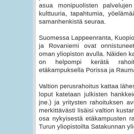
asua monipuolisten palveluje
kulttuuria, tapahtumia, yöelämää
samanhenkistä seuraa.
Suomessa Lappeenranta, Kuopio,
ja Rovaniemi ovat onnistune
oman yliopiston avulla. Näiden k
on helpompi kerätä rahoit
etäkampuksella Porissa ja Rauma
Valtion perusrahoitus kattaa lähe
loput katetaan julkisten hankke
jne.) ja yritysten rahoituksen a
merkittävästi lisäisi valtion kus
osa nykyisestä etäkampusten rah
Turun yliopistoilta Satakunnan yli