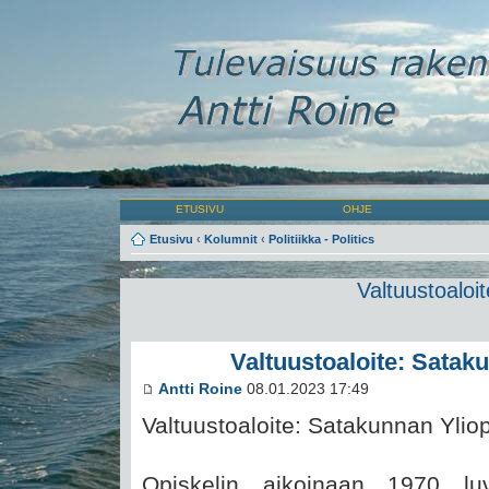
ETUSIVU
OHJE
Etusivu
‹
Kolumnit
‹
Politiikka - Politics
Valtuustoaloi
Valtuustoaloite: Satak
Antti Roine
08.01.2023 17:49
Valtuustoaloite: Satakunnan Yliop
Opiskelin aikoinaan 1970 luv