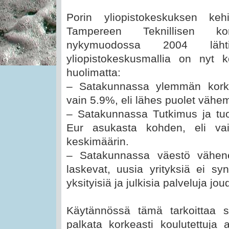
Porin yliopistokeskuksen ke
Tampereen Teknillisen ko
nykymuodossa 2004 läh
yliopistokeskusmallia on nyt k
huolimatta:
– Satakunnassa ylemmän korkea
vain 5.9%, eli lähes puolet väh
– Satakunnassa Tutkimus ja tuo
Eur asukasta kohden, eli va
keskimäärin.
– Satakunnassa väestö vähene
laskevat, uusia yrityksiä ei syn
yksityisiä ja julkisia palveluja j
Käytännössä tämä tarkoittaa s
palkata korkeasti koulutettuja 