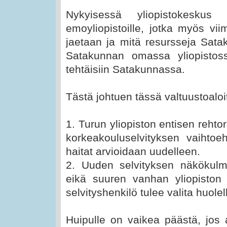
Nykyisessä yliopistokesk
emoyliopistoille, jotka myös vi
jaetaan ja mitä resursseja Sat
Satakunnan omassa yliopistoss
tehtäisiin Satakunnassa.
Tästä johtuen tässä valtuustoalo
1. Turun yliopiston entisen reh
korkeakouluselvityksen vaihtoe
haitat arvioidaan uudelleen.
2. Uuden selvityksen näkökulm
eikä suuren vanhan yliopiston
selvityshenkilö tulee valita huolel
Huipulle on vaikea päästä, jos