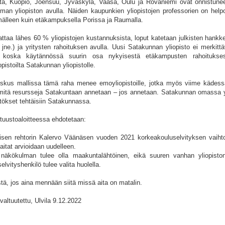
a, Kuopio, Joensuu, Jyväskylä, Vaasa, Oulu ja Rovaniemi ovat onnistun
an yliopiston avulla. Näiden kaupunkien yliopistojen professorien on help
mälleen kuin etäkampuksella Porissa ja Raumalla.
attaa lähes 60 % yliopistojen kustannuksista, loput katetaan julkisten hankke
ne.) ja yritysten rahoituksen avulla. Uusi Satakunnan yliopisto ei merkittäv
, koska käytännössä suurin osa nykyisestä etäkampusten rahoituksesta
pistoilta Satakunnan yliopistolle.
eskus mallissa tämä raha menee emoyliopistoille, jotka myös viime kädess
 mitä resursseja Satakuntaan annetaan – jos annetaan. Satakunnan omassa y
ätökset tehtäisiin Satakunnassa.
tuustoaloitteessa ehdotetaan:
ntisen rehtorin Kalervo Väänäsen vuoden 2021 korkeakouluselvityksen vaiht
haitat arvioidaan uudelleen.
näkökulman tulee olla maakuntalähtöinen, eikä suuren vanhan yliopisto
lvityshenkilö tulee valita huolella.
tä, jos aina mennään siitä missä aita on matalin.
altuutettu, Ulvila 9.12.2022