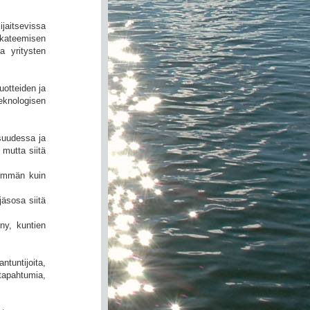
ijaitsevissa
 akateemisen
a yritysten
uotteiden ja
eknologisen
suudessa ja
mutta siitä
hemmän kuin
äsosa siitä
ny, kuntien
tuntijoita,
tapahtumia,