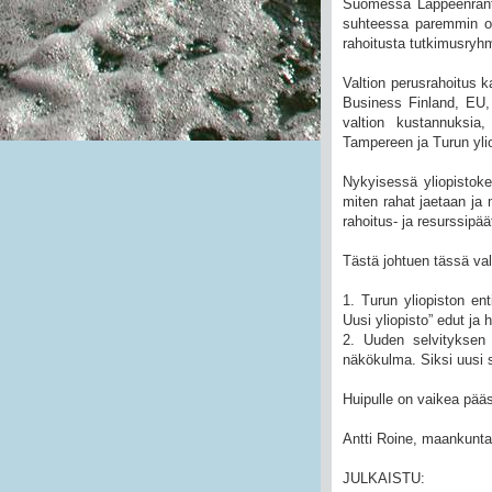
Suomessa Lappeenrant
suhteessa paremmin om
rahoitusta tutkimusryh
Valtion perusrahoitus k
Business Finland, EU, j
valtion kustannuksia
Tampereen ja Turun ylio
Nykyisessä yliopistok
miten rahat jaetaan ja
rahoitus- ja resurssipä
Tästä johtuen tässä val
1. Turun yliopiston e
Uusi yliopisto” edut ja 
2. Uuden selvityksen 
näkökulma. Siksi uusi se
Huipulle on vaikea pääs
Antti Roine, maankuntav
JULKAISTU: