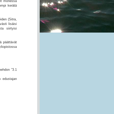
eet monessa
ompi kerätä
iden (Sitra,
ästi lisäisi
 siirtyisi
ä päättävät
liopistossa
oehdon ”3.1
n edustajan