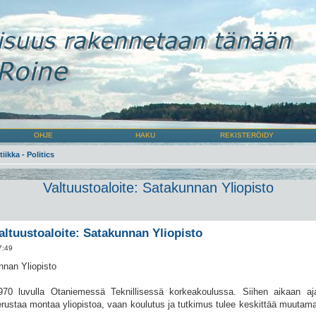
OHJE
HAKU
REKISTERÖIDY
tiikka - Politics
Valtuustoaloite: Satakunnan Yliopisto
altuustoaloite: Satakunnan Yliopisto
7:49
nnan Yliopisto
970 luvulla Otaniemessä Teknillisessä korkeakoulussa. Siihen aikaan ajat
ustaa montaa yliopistoa, vaan koulutus ja tutkimus tulee keskittää muutam