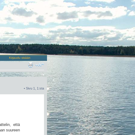
Kirjaudu sisään
• Sivu
1
,
1
:sta
telin, että
aan suureen