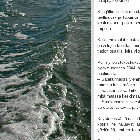
huippuyliopistoon.
Sen jälkeen olen muuttan
teollisuus- ja tutkimus
koulutuksen paikallis
tarpeita.
Kaikkien koulutusasteid
palvelujen kehittämine
tiedon osaajia, joita yl
Porin yliopistokeskuks
nykymuodossa 2004 läht
huolimatta:
– Satakunnassa ylemmä
maassa keskimäärin.
– Satakunnassa Tutkimu
mitä maassa keskimäär
– Satakunnassa väestö
verotulot laskevat, ja y
Käytännössä tämä tarko
koska he haluavat as
yöelämää, teattereita j