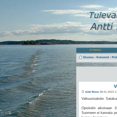
ETUSIVU
Etusivu
‹
Kolumnit
‹
Poli
V
Antti Roine
08.01.2023 1
Valtuustoaloite: Sataku
Opiskelin aikoinaan 1
Suomeen ei kannata per