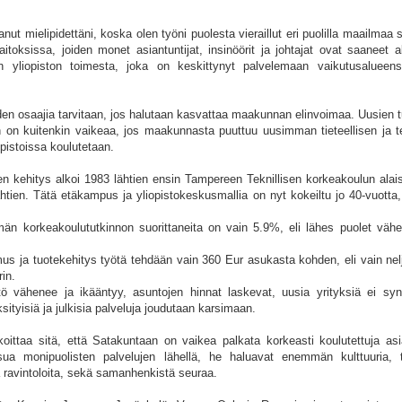
ut mielipidettäni, koska olen työni puolesta vieraillut eri puolilla maailmaa s
laitoksissa, joiden monet asiantuntijat, insinöörit ja johtajat ovat saaneet
en yliopiston toimesta, joka on keskittynyt palvelemaan vaikutusalueens
en osaajia tarvitaan, jos halutaan kasvattaa maakunnan elinvoimaa. Uusien t
n on kuitenkin vaikeaa, jos maakunnasta puuttuu uusimman tieteellisen ja t
iopistoissa koulutetaan.
en kehitys alkoi 1983 lähtien ensin Tampereen Teknillisen korkeakoulun alai
ien. Tätä etäkampus ja yliopistokeskusmallia on nyt kokeiltu jo 40-vuotta, 
n korkeakoulututkinnon suorittaneita on vain 5.9%, eli lähes puolet vä
s ja tuotekehitys työtä tehdään vain 360 Eur asukasta kohden, eli vain nelj
in.
 vähenee ja ikääntyy, asuntojen hinnat laskevat, uusia yrityksiä ei syn
ksityisiä ja julkisia palveluja joudutaan karsimaan.
ittaa sitä, että Satakuntaan on vaikea palkata korkeasti koulutettuja asian
ua monipuolisten palvelujen lähellä, he haluavat enemmän kulttuuria, 
a ravintoloita, sekä samanhenkistä seuraa.