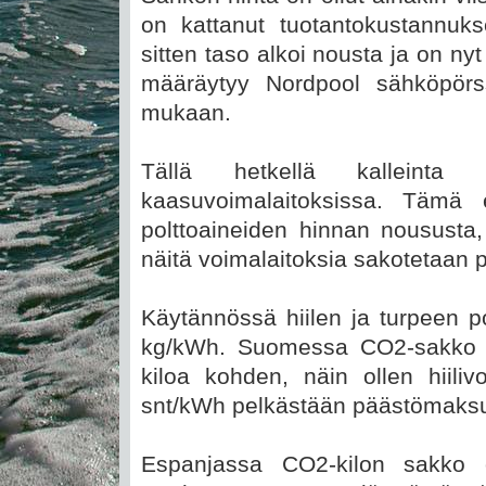
on kattanut tuotantokustannuks
sitten taso alkoi nousta ja on nyt
määräytyy Nordpool sähköpörs
mukaan.
Tällä hetkellä kalleinta
kaasuvoimalaitoksissa. Tämä 
polttoaineiden hinnan noususta
näitä voimalaitoksia sakotetaan 
Käytännössä hiilen ja turpeen po
kg/kWh. Suomessa CO2-sakko o
kiloa kohden, näin ollen hiil
snt/kWh pelkästään päästömaksu
Espanjassa CO2-kilon sakko 