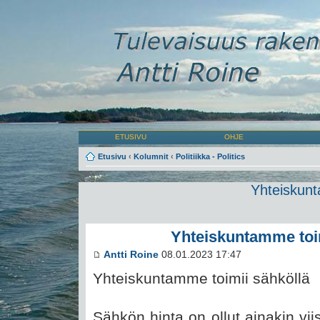
ETUSIVU
OHJE
Etusivu
‹
Kolumnit
‹
Politiikka - Politics
Yhteiskunt
Yhteiskuntamme toim
Antti Roine
08.01.2023 17:47
Yhteiskuntamme toimii sähköllä
Sähkön hinta on ollut ainakin vii