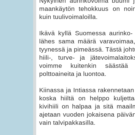
Nykyinen aurinkovoima buumi jo
maankäytön tehokkuus on noi
kuin tuulivoimaloilla.
Ikävä kyllä Suomessa aurinko- j
lähes sama määrä varavoimaa, j
tyynessä ja pimeässä. Tästä joht
hiili-, turve- ja jätevoimalait
voimme kuitenkin säästää m
polttoaineita ja luontoa.
Kiinassa ja Intiassa rakennetaan k
koska hiiltä on helppo kuljetta
kivihiili on halpaa ja sitä maail
ajetaan vuoden jokaisena päivän
vain talvipakkasilla.