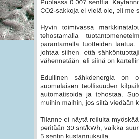
Puolassa 0.007 senttiä. Käytännö
CO2-sakkoja ei vielä ole, eli m
Hyvin toimivassa markkinatalo
tehostamalla tuotantomenetelm
parantamalla tuotteiden laatua.
johtaa siihen, että sähköntuotta
vähennetään, eli siinä on kartell
Edullinen sähköenergia on oll
suomalaisen teollisuuden kilpail
automatisoida ja tehostaa. Suom
muihin maihin, jos siltä viedään ka
Tilanne ei näytä reilulta myöskää
peritään 30 snt/kWh, vaikka suur
5 sentin kustannuksilla.