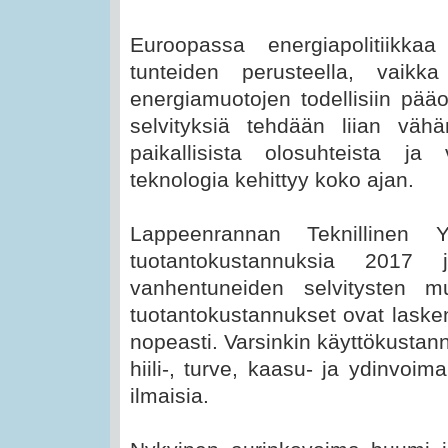
Euroopassa energiapolitiikka
tunteiden perusteella, vaikka
energiamuotojen todellisiin pää
selvityksiä tehdään liian väh
paikallisista olosuhteista ja
teknologia kehittyy koko ajan.
Lappeenrannan Teknillinen Y
tuotantokustannuksia 201
vanhentuneiden selvitysten m
tuotantokustannukset ovat laske
nopeasti. Varsinkin käyttökustan
hiili-, turve, kaasu- ja ydinvoima
ilmaisia.