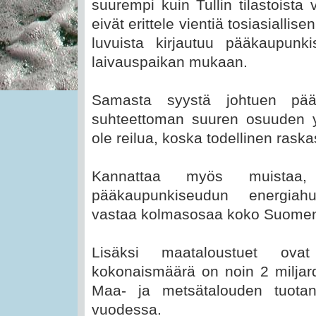
suurempi kuin Tullin tilastoista 
eivät erittele vientiä tosiasiall
luvuista kirjautuu pääkaupunki
laivauspaikan mukaan.
Samasta syystä johtuen pää
suhteettoman suuren osuuden yr
ole reilua, koska todellinen ras
Kannattaa myös muistaa,
pääkaupunkiseudun energiahu
vastaa kolmasosaa koko Suomen 
Lisäksi maataloustuet ova
kokonaismäärä on noin 2 miljar
Maa- ja metsätalouden tuota
vuodessa.