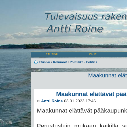
ETUSIVU
OHJE
Etusivu
‹
Kolumnit
‹
Politiikka - Politics
Maakunnat elät
Maakunnat elättävät pä
Antti Roine
08.01.2023 17:46
Maakunnat elättävät pääkaupunk
Perustuslain mukaan kaikilla s