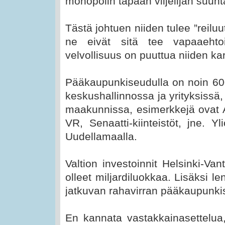
monopolin tapaan viljelijän suunt
Tästä johtuen niiden tulee ”reiluu
ne eivät sitä tee vapaaehtoi
velvollisuus on puuttua niiden ka
Pääkaupunkiseudulla on noin 600
keskushallinnossa ja yrityksissä,
maakunnissa, esimerkkejä ovat A
VR, Senaatti-kiinteistöt, jne. Y
Uudellamaalla.
Valtion investoinnit Helsinki-Va
olleet miljardiluokkaa. Lisäksi 
jatkuvan rahavirran pääkaupunki
En kannata vastakkainasettelua,