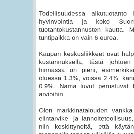
Todellisuudessa alkutuotanto
hyvinvointia ja koko Suom
tuotantokustannusten kautta. M
tuntipalkka on vain 6 euroa.
Kaupan keskusliikkeet ovat halpu
kustannuksella, tästä johtuen 
hinnassa on pieni, esimerkik
oluessa 1.3%, voissa 2.4%, ka
0.9%. Nämä luvut perustuvat
arvioihin.
Olen markkinatalouden vankka
elintarvike- ja lannoiteteollisu
niin keskittyneitä, että käytä