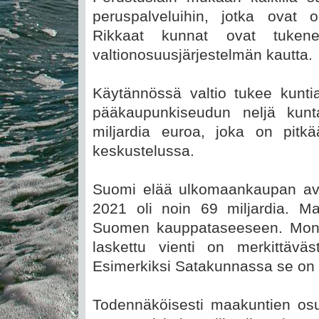
peruspalveluihin, jotka ovat o
Rikkaat kunnat ovat tukene
valtionosuusjärjestelmän kautta.
Käytännössä valtio tukee kuntia 
pääkaupunkiseudun neljä kun
miljardia euroa, joka on pitkä
keskustelussa.
Suomi elää ulkomaankaupan avu
2021 oli noin 69 miljardia. Ma
Suomen kauppataseeseen. Moni
laskettu vienti on merkittävä
Esimerkiksi Satakunnassa se on 
Todennäköisesti maakuntien os