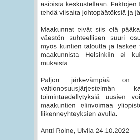
asioista keskustellaan. Faktojen 
tehdä viisaita johtopäätöksiä ja j
Maakunnat eivät siis elä pääka
väestön suhteellisen suuri os
myös kuntien taloutta ja laskee 
maakunnista Helsinkiin ei k
mukaista.
Paljon järkevämpää on li
valtionosuusjärjestelmän
toimintaedellytyksiä uusien v
maakuntien elinvoimaa yliopis
liikenneyhteyksien avulla.
Antti Roine, Ulvila 24.10.2022