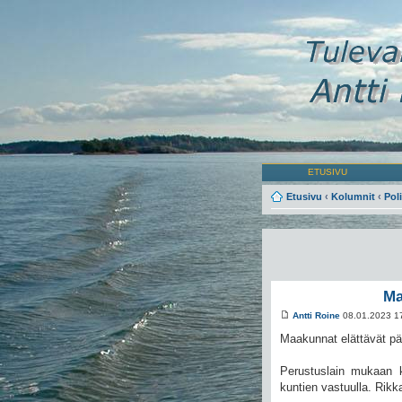
ETUSIVU
Etusivu
‹
Kolumnit
‹
Poli
Ma
Antti Roine
08.01.2023 1
Maakunnat elättävät p
Perustuslain mukaan ka
kuntien vastuulla. Rikk