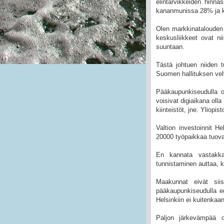
elintarvikkeiden hinn
kananmunissa 28% ja k
Olen markkinatalouden 
keskusliikkeet ovat nii
suuntaan.
Tästä johtuen niiden tu
Suomen hallituksen velv
Pääkaupunkiseudulla o
voisivat digiaikana ol
kiinteistöt, jne. Yliopi
Valtion investoinnit He
20000 työpaikkaa tuova
En kannata vastakkai
tunnistaminen auttaa, ku
Maakunnat eivät siis
pääkaupunkiseudulla ed
Helsinkiin ei kuitenkaa
Paljon järkevämpää on