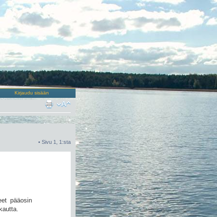
Kirjaudu sisään
• Sivu
1
,
1
:sta
eet pääosin
kautta.