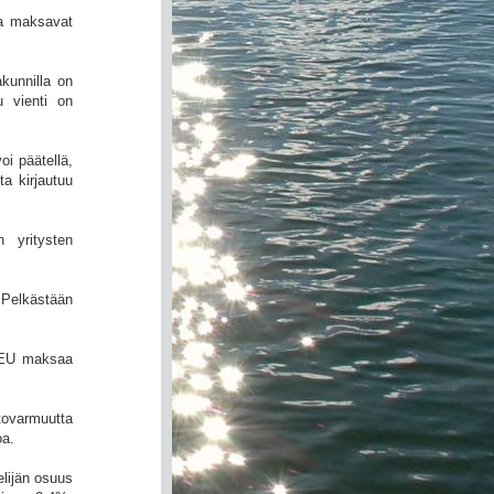
aa maksavat
kunnilla on
 vienti on
i päätellä,
ta kirjautuu
 yritysten
Pelkästään
a EU maksaa
tovarmuutta
oa.
elijän osuus