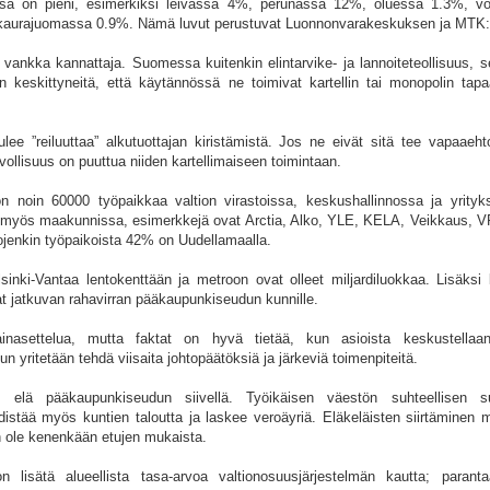
assa on pieni, esimerkiksi leivässä 4%, perunassa 12%, oluessa 1.3%, v
aurajuomassa 0.9%. Nämä luvut perustuvat Luonnonvarakeskuksen ja MTK:n 
vankka kannattaja. Suomessa kuitenkin elintarvike- ja lannoiteteollisuus, 
n keskittyneitä, että käytännössä ne toimivat kartellin tai monopolin tapaa
lee ”reiluuttaa” alkutuottajan kiristämistä. Jos ne eivät sitä tee vapaaehto
ollisuus on puuttua niiden kartellimaiseen toimintaan.
n noin 60000 työpaikkaa valtion virastoissa, keskushallinnossa ja yrityks
la myös maakunnissa, esimerkkejä ovat Arctia, Alko, YLE, KELA, Veikkaus, VR
stojenkin työpaikoista 42% on Uudellamaalla.
lsinki-Vantaa lentokenttään ja metroon ovat olleet miljardiluokkaa. Lisäksi
t jatkuvan rahavirran pääkaupunkiseudun kunnille.
nasettelua, mutta faktat on hyvä tietää, kun asioista keskustellaan
n yritetään tehdä viisaita johtopäätöksiä ja järkeviä toimenpiteitä.
 elä pääkaupunkiseudun siivellä. Työikäisen väestön suhteellisen s
istää myös kuntien taloutta ja laskee veroäyriä. Eläkeläisten siirtäminen 
n ole kenenkään etujen mukaista.
 lisätä alueellista tasa-arvoa valtionosuusjärjestelmän kautta; paranta