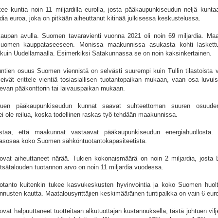
ee kuntia noin 11 miljardilla eurolla, josta pääkaupunkiseudun neljä kunt
rdia euroa, joka on pitkään aiheuttanut kitinää julkisessa keskustelussa.
upan avulla. Suomen tavaravienti vuonna 2021 oli noin 69 miljardia. Maa
Suomen kauppataseeseen. Monissa maakunnissa asukasta kohti laskettu
 kuin Uudellamaalla. Esimerkiksi Satakunnassa se on noin kaksinkertainen.
tien osuus Suomen viennistä on selvästi suurempi kuin Tullin tilastoista vo
eivät erittele vientiä tosiasiallisen tuotantopaikan mukaan, vaan osa luvuis
evan pääkonttorin tai laivauspaikan mukaan.
uen pääkaupunkiseudun kunnat saavat suhteettoman suuren osuuden
i ole reilua, koska todellinen raskas työ tehdään maakunnissa.
taa, että maakunnat vastaavat pääkaupunkiseudun energiahuollosta. 
asosaa koko Suomen sähköntuotantokapasiteetista.
 ovat aiheuttaneet närää. Tukien kokonaismäärä on noin 2 miljardia, jost
tsätalouden tuotannon arvo on noin 11 miljardia vuodessa.
uotanto kuitenkin tukee kasvukeskusten hyvinvointia ja koko Suomen huol
nnusten kautta. Maatalousyrittäjien keskimääräinen tuntipalkka on vain 6 eur
vat halpuuttaneet tuotteitaan alkutuottajan kustannuksella, tästä johtuen vilj