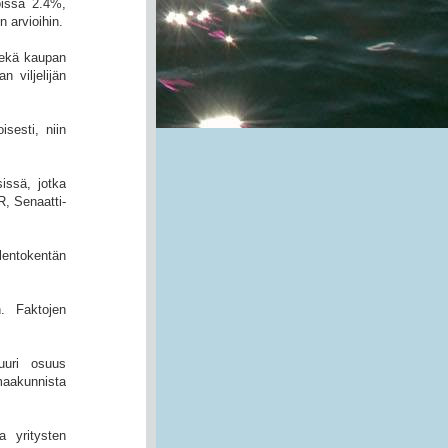
oissa 2.4%,
arvioihin.
sekä kaupan
n viljelijän
isesti, niin
issä, jotka
, Senaatti-
 lentokentän
. Faktojen
uuri osuus
maakunnista
a yritysten