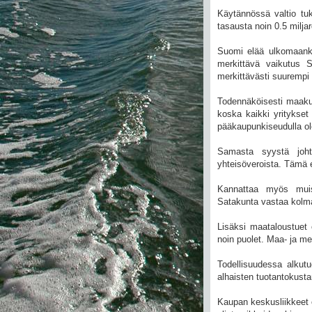
Käytännössä valtio tuk
tasausta noin 0.5 milja
Suomi elää ulkomaanka
merkittävä vaikutus 
merkittävästi suurempi
Todennäköisesti maakun
koska kaikki yritykset 
pääkaupunkiseudulla ol
Samasta syystä joht
yhteisöveroista. Tämä e
Kannattaa myös muis
Satakunta vastaa kolm
Lisäksi maataloustuet
noin puolet. Maa- ja me
Todellisuudessa alkut
alhaisten tuotantokusta
Kaupan keskusliikkeet o