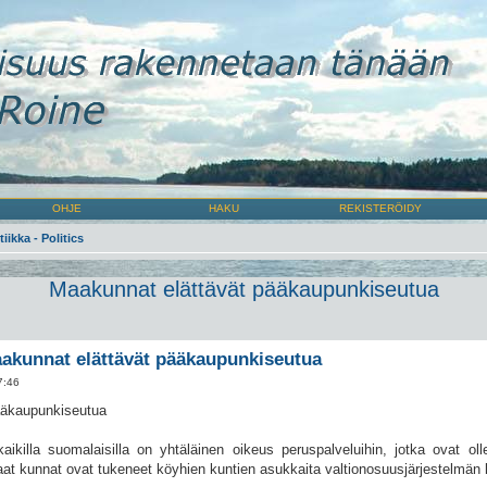
OHJE
HAKU
REKISTERÖIDY
tiikka - Politics
Maakunnat elättävät pääkaupunkiseutua
akunnat elättävät pääkaupunkiseutua
7:46
ääkaupunkiseutua
ikilla suomalaisilla on yhtäläinen oikeus peruspalveluihin, jotka ovat oll
aat kunnat ovat tukeneet köyhien kuntien asukkaita valtionosuusjärjestelmän 