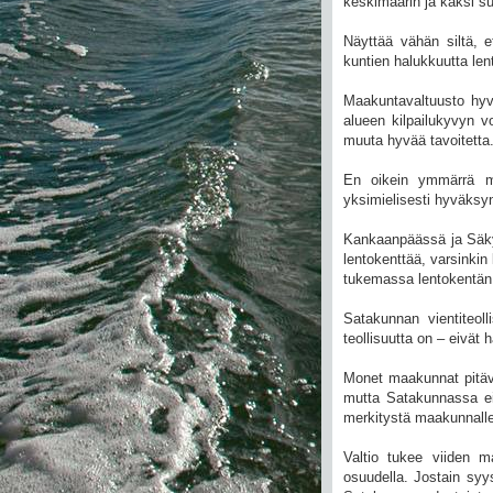
keskimäärin ja kaksi s
Näyttää vähän siltä, e
kuntien halukkuutta len
Maakuntavaltuusto hyvä
alueen kilpailukyvyn 
muuta hyvää tavoitetta
En oikein ymmärrä mit
yksimielisesti hyväksyn
Kankaanpäässä ja Säky
lentokenttää, varsinkin
tukemassa lentokentän 
Satakunnan vientiteoll
teollisuutta on – eivät
Monet maakunnat pitävät
mutta Satakunnassa ei
merkitystä maakunnalle
Valtio tukee viiden m
osuudella. Jostain sy