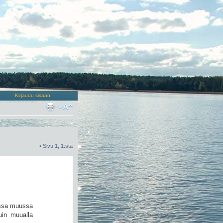
Kirjaudu sisään
• Sivu
1
,
1
:sta
nessa muussa
uin muualla