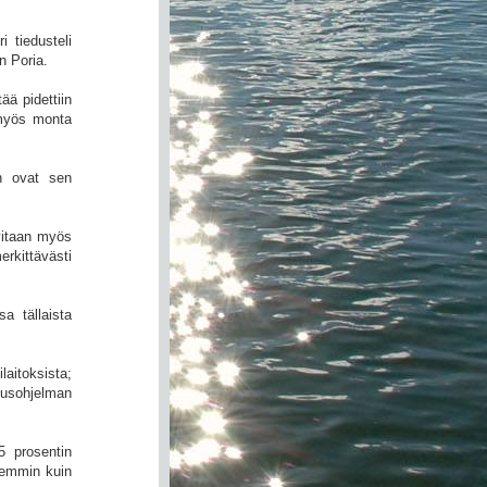
i tiedusteli
n Poria.
ää pidettiin
 myös monta
an ovat sen
vitaan myös
erkittävästi
a tällaista
laitoksista;
tusohjelman
5 prosentin
remmin kuin