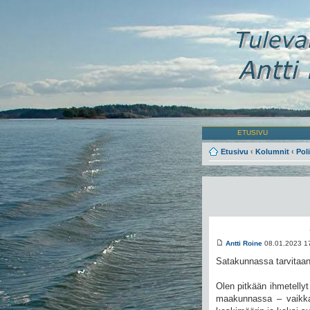
ETUSIVU
Etusivu
‹
Kolumnit
‹
Poli
Antti Roine
08.01.2023 1
Satakunnassa tarvitaan
Olen pitkään ihmetelly
maakunnassa – vaikka m