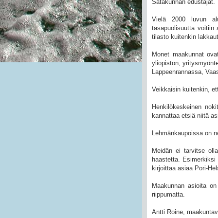
Satakunnan edustajat.
Vielä 2000 luvun alu
tasapuolisuutta voitiin
tilasto kuitenkin lakkaut
Monet maakunnat ovat
yliopiston, yritysmyönt
Lappeenrannassa, Vaas
Veikkaisin kuitenkin, e
Henkilökeskeinen noki
kannattaa etsiä niitä a
Lehmänkaupoissa on neg
Meidän ei tarvitse ol
haastetta. Esimerkiksi 
kirjoittaa asiaa Pori-He
Maakunnan asioita on
riippumatta.
Antti Roine, maakuntava