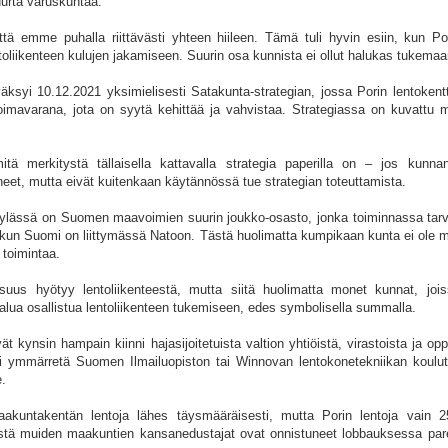
uurta varuskuntaa.
ttä emme puhalla riittävästi yhteen hiileen. Tämä tuli hyvin esiin, kun Por
toliikenteen kulujen jakamiseen. Suurin osa kunnista ei ollut halukas tukemaa
ksyi 10.12.2021 yksimielisesti Satakunta-strategian, jossa Porin lentokentt
voimavarana, jota on syytä kehittää ja vahvistaa. Strategiassa on kuvattu
.
ä merkitystä tällaisella kattavalla strategia paperilla on – jos kunn
eet, mutta eivät kuitenkaan käytännössä tue strategian toteuttamista.
lässä on Suomen maavoimien suurin joukko-osasto, jonka toiminnassa tar
 kun Suomi on liittymässä Natoon. Tästä huolimatta kumpikaan kunta ei ole m
toimintaa.
isuus hyötyy lentoliikenteestä, mutta siitä huolimatta monet kunnat, joiss
 halua osallistua lentoliikenteen tukemiseen, edes symbolisella summalla.
 kynsin hampain kiinni hajasijoitetuista valtion yhtiöistä, virastoista ja oppi
 ymmärretä Suomen Ilmailuopiston tai Winnovan lentokonetekniikan koulu
.
aakuntakentän lentoja lähes täysmääräisesti, mutta Porin lentoja vain 2
ystä muiden maakuntien kansanedustajat ovat onnistuneet lobbauksessa pa