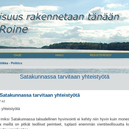
OHJE
HAKU
REKISTERÖIDY
tiikka - Politics
Satakunnassa tarvitaan yhteistyötä
Satakunnassa tarvitaan yhteistyötä
7:42
 yhteistyötä
t miksi Satakunnassa taloudellinen hyvinvointi ei kehity niin hyvin kuin mo
eillä on pitkät teolliset perinteet, tuplasti enemmän vientiteollisuutta k