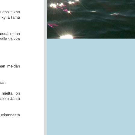
politiikan
ä kyllä tämä
sessä oman
malla vaikka
jaan meidän
aan.
 mieltä, on
aakko Jäntti
luekannasta