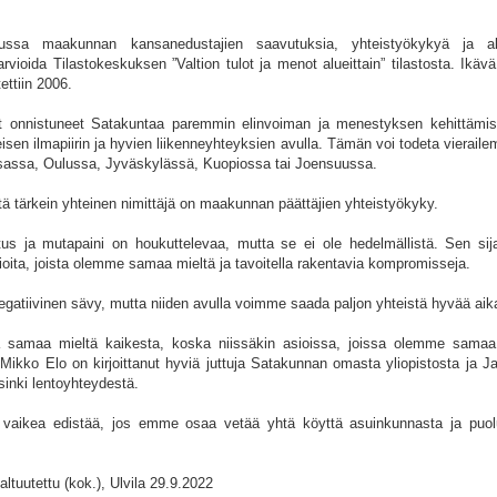
ssa maakunnan kansanedustajien saavutuksia, yhteistyökykyä ja alue
 arvioida Tilastokeskuksen ”Valtion tulot ja menot alueittain” tilastosta. Ikäv
ettiin 2006.
 onnistuneet Satakuntaa paremmin elinvoiman ja menestyksen kehittämi
eisen ilmapiirin ja hyvien liikenneyhteyksien avulla. Tämän voi todeta vieraile
assa, Oulussa, Jyväskylässä, Kuopiossa tai Joensuussa.
ttä tärkein yhteinen nimittäjä on maakunnan päättäjien yhteistyökyky.
tus ja mutapaini on houkuttelevaa, mutta se ei ole hedelmällistä. Sen si
sioita, joista olemme samaa mieltä ja tavoitella rakentavia kompromisseja.
atiivinen sävy, mutta niiden avulla voimme saada paljon yhteistä hyvää aik
la samaa mieltä kaikesta, koska niissäkin asioissa, joissa olemme samaa
Mikko Elo on kirjoittanut hyviä juttuja Satakunnan omasta yliopistosta ja J
lsinki lentoyhteydestä.
 vaikea edistää, jos emme osaa vetää yhtä köyttä asuinkunnasta ja puo
ltuutettu (kok.), Ulvila 29.9.2022