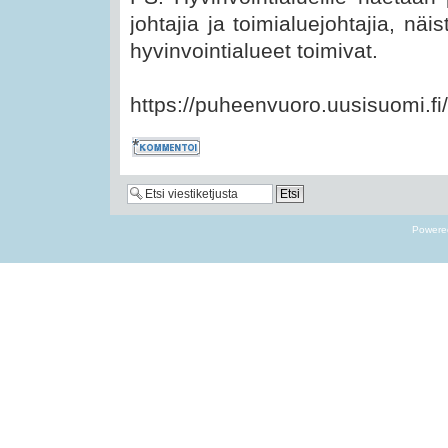
johtajia ja toimialuejohtajia, näis
hyvinvointialueet toimivat.
https://puheenvuoro.uusisuomi.fi/a
Kommentoi
Powere