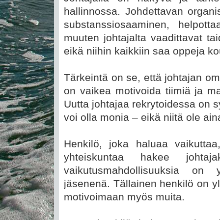
hallinnossa. Johdettavan organis
substanssiosaaminen, helpotta
muuten johtajalta vaadittavat ta
eikä niihin kaikkiin saa oppeja k
Tärkeintä on se, että johtajan 
on vaikea motivoida tiimiä ja ma
Uutta johtajaa rekrytoidessa on sy
voi olla monia – eikä niitä ole ai
Henkilö, joka haluaa vaikuttaa
yhteiskuntaa hakee johta
vaikutusmahdollisuuksia on
jäsenenä. Tällainen henkilö on y
motivoimaan myös muita.