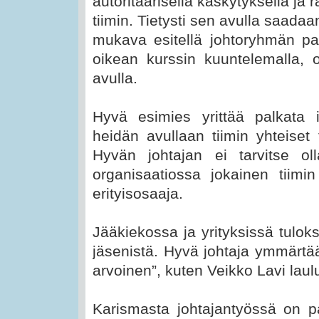
autoritäärisellä käskytyksellä ja r
tiimin. Tietysti sen avulla saadaa
mukava esitellä johtoryhmän p
oikean kurssin kuuntelemalla, o
avulla.
Hyvä esimies yrittää palkata
heidän avullaan tiimin yhteiset
Hyvän johtajan ei tarvitse ol
organisaatiossa jokainen tiim
erityisosaaja.
Jääkiekossa ja yrityksissä tuloks
jäsenistä. Hyvä johtaja ymmärtää
arvoinen”, kuten Veikko Lavi lau
Karismasta johtajantyössä on pa