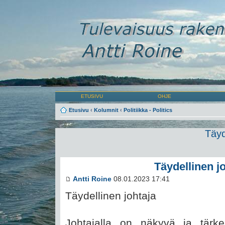
ETUSIVU
OHJE
Etusivu
‹
Kolumnit
‹
Politiikka - Politics
Täyd
Täydellinen j
Antti Roine
08.01.2023 17:41
Täydellinen johtaja
Johtajalla on näkyvä ja tärkeä