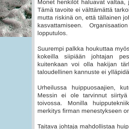
Monet henkilöt haluavat valtaa, j
Tämä tavoite ei välttämättä tarkoi
mutta riskinä on, että tällainen 
kasvattamiseen. Organisaat
lopputulos.
Suurempi palkka houkuttaa myös
kokeilla siipiään johtajan pe
kuitenkaan voi olla hakijan tärk
taloudellinen kannuste ei ylläpidä
Urheilussa huippuosaajien, k
Messin ei ole tarvinnut siirty
toivossa. Monilla huipputekniik
merkitys firman menestykseen on 
Taitava johtaja mahdollistaa hui