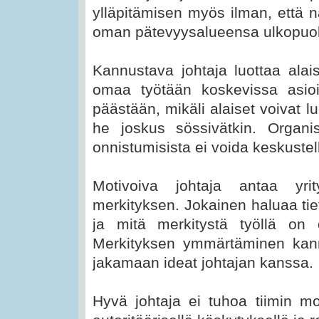
ylläpitämisen myös ilman, että n
oman pätevyysalueensa ulkopuol
Kannustava johtaja luottaa alais
omaa työtään koskevissa asiois
päästään, mikäli alaiset voivat 
he joskus sössivätkin. Organis
onnistumisista ei voida keskustel
Motivoiva johtaja antaa yri
merkityksen. Jokainen haluaa ti
ja mitä merkitystä työllä on o
Merkityksen ymmärtäminen kannu
jakamaan ideat johtajan kanssa.
Hyvä johtaja ei tuhoa tiimin mot