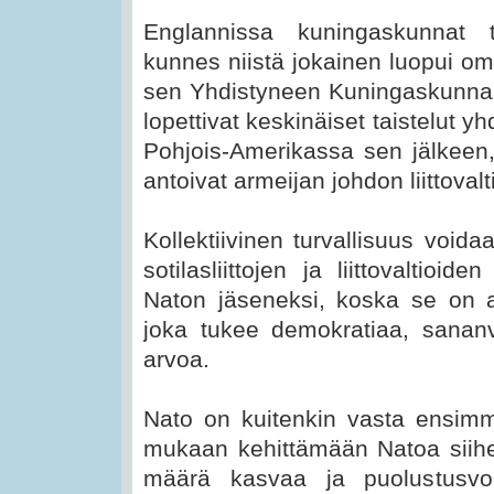
Englannissa kuningaskunnat ta
kunnes niistä jokainen luopui o
sen Yhdistyneen Kuningaskunnan
lopettivat keskinäiset taistelut 
Pohjois-Amerikassa sen jälkeen,
antoivat armeijan johdon liittovalt
Kollektiivinen turvallisuus voi
sotilasliittojen ja liittovaltioi
Naton jäseneksi, koska se on ain
joka tukee demokratiaa, sananv
arvoa.
Nato on kuitenkin vasta ensim
mukaan kehittämään Natoa siihe
määrä kasvaa ja puolustusvoim