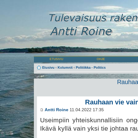
ETUSIVU
OHJE
Etusivu
‹
Kolumnit
‹
Politiikka - Politics
Rauhaan
Rauhaan vie vain
Antti Roine
11.04.2022 17:35
Useimpiin yhteiskunnallisiin on
Ikävä kyllä vain yksi tie johtaa r