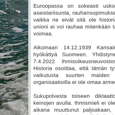
Euroopassa on sokeasti uskott
aseistariisunta, rauhansopimukset
vaikka ne eivät sitä ole histo
unioni ei voi rauhaa mitenkään taa
voimaa.
Aikoinaan 14.12.1939 Kansainl
hyökättyä Suomeen. Yhdistyn
7.4.2022 Ihmisoikeusneuvost
Historia osoittaa, että tämän tyy
vaikutusta suurten maiden 
organisaatioilla ei ole omaa arme
Sukupolvesta toiseen diktaat
keinojen avulla. Ihmismieli ei o
aikana muuttunut paljoakaan,