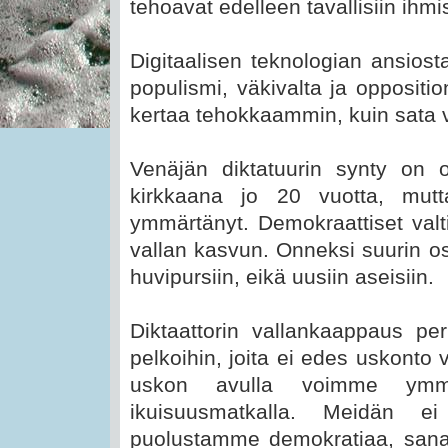
tehoavat edelleen tavallisiin ihmis
Digitaalisen teknologian ansiost
populismi, väkivalta ja oppositio
kertaa tehokkaammin, kuin sata v
Venäjän diktatuurin synty on ol
kirkkaana jo 20 vuotta, mutt
ymmärtänyt. Demokraattiset valti
vallan kasvun. Onneksi suurin osa
huvipursiin, eikä uusiin aseisiin.
Diktaattorin vallankaappaus peru
pelkoihin, joita ei edes uskonto 
uskon avulla voimme ymm
ikuisuusmatkalla. Meidän e
puolustamme demokratiaa, sanan