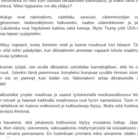
oimintansa on ollut kuin suoraan diktaattorien käsikirjasta, ja kaikki tämä o
össä. Miten lopputulos voi olla yllätys?
työkaluja ovat nationalismi, valehtelu, sensuuri, vähemmistöjen va
vangitseminen, tiedonvälityksen haltuunotto, vaalien väärentäminen ja p
ja Lukašenka ovat käyttäneet kaikkia näitä keinoja. Myös Trump yritti USA
aa hipoen syrjäytettiin.
hittyy nopeasti, mutta ihmisten mieli ja luonne muuttuvat tosi hitaasti. Tä
en siitä mihin päädytään, kun diktaattorien annetaan vapaasti tuhota maailm
asvaa syödessä.
kunnan syöpä, sen avulla diktaattori uskottelee kannattajilleen, että he o
 muut. Jotenkin tämä paremmuus kompleksi kumpuaa syvältä ihmisen sisi
än isä on parempi kuin teidän isä. Nationalismi antaa diktatuureille 
jat.
atkustellut ympäri maailmaa ja saanut työskennellä monikansallisessa tii
en toiveet ja haaveet kaikkialla maailmassa ovat hyvin samanlaisia. Tosin m
vaihtelevat eri maissa melkoisesti ja kulttuurieroja löytyy. Mutta siitä huoli
rvoisia ihmisinä.
 havainnut, että jokaisesta kulttuurista löytyy muutamia hulluja. Järj
a, ihon väristä, uskonnosta, seksuaalisista mieltymyksistä tai sosiaalisest
ilön omasta persoonasta. En kuitenkaan ymmärrä miksi annamme näiden m