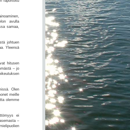
n raportoitu
inoaminen,
elon avulla
:ssa samaa,
stä johtuen
aa. Yleensä
vat hitusen
mmästä – jo
oikeutuksen
missä. Olen
onet meille
matta olemme
ettömyys ei
a asemasta –
ielipuolien