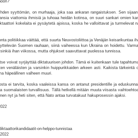
hoon?
hden syyttömän, on murhaaja, joka saa ankaran rangaistuksen. Sen sijaan d
sia viattomia ihmisiä ja tuhoaa heidän kotinsa, on suuri sankari omien kan
ktaattori kokelaita ei pysäytetä ajoissa, koska he valloittavat ja turmelevat n
ta politiikkaa väittää, että suurta Neuvostoliittoa ja Venäjän keisarikuntaa ih
näyttelevän Suomen rauhaan, siinä vaiheessa kun Ukraina on hoidettu. Varm
lsinkiä ihan viikossa, mutta ohjukset saavuttavat puolessa tunnissa.
tse voivat syrjäyttää diktatuurisen johdon. Tämä ei kuitenkaan tule tapahtuma
sten venäläisten ja varsinkin huippurikkaiden arkeen asti. Kaikista tärkeintä 
ma häpeällinen valheen muuri.
ta ei tarvita, koska vaaleissa kansa on antanut presidentille ja eduskunnal
a suomalaisten turvallisuus. Tällä hetkellä mitään muuta viisasta vaihtoehtoa
n nyt ja heti siten, että Nato antaa turvatakuut hakuprosessin ajaksi.
2022
t/diktaattorikandidaatit-on-helppo-tunnistaa
.2022