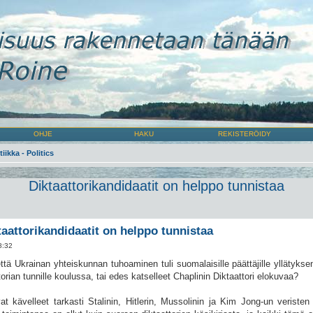
OHJE
HAKU
REKISTERÖIDY
tiikka - Politics
Diktaattorikandidaatit on helppo tunnistaa
taattorikandidaatit on helppo tunnistaa
8:32
ttä Ukrainan yhteiskunnan tuhoaminen tuli suomalaisille päättäjille yllätyks
torian tunnille koulussa, tai edes katselleet Chaplinin Diktaattori elokuvaa?
 kävelleet tarkasti Stalinin, Hitlerin, Mussolinin ja Kim Jong-un veristen 