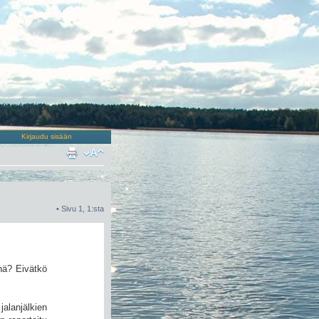
Kirjaudu sisään
• Sivu
1
,
1
:sta
enä? Eivätkö
jalanjälkien