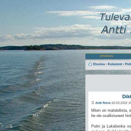
ETUSIVU
Etusivu
‹
Kolumnit
‹
Poli
Dik
Antti Roine
02.03.2022 1
Miten on mahdollista, e
he ole osallistuneet his
Putin ja Lukašenka ovat