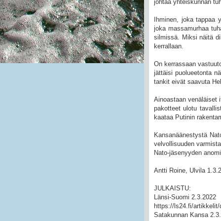
johtaa yhteiskunnan tu
Ihminen, joka tappaa y
joka massamurhaa tuhan
silmissä. Miksi näitä di
kerrallaan.
On kerrassaan vastuuton
jättäisi puolueetonta 
tankit eivät saavuta He
Ainoastaan venäläiset i
pakotteet ulotu tavalli
kaataa Putinin rakenta
Kansanäänestystä Natos
velvollisuuden varmista
Nato-jäsenyyden anomine
Antti Roine, Ulvila 1.3.
JULKAISTU:
Länsi-Suomi 2.3.2022
https://ls24.fi/artikkeli
Satakunnan Kansa 2.3