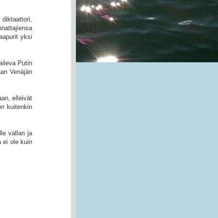
iktaattori,
nattajiensa
aapurit yksi
aileva Putin
aan Venäjän
an, elleivät
on kuitenkin
le vallan ja
 ei ole kuin