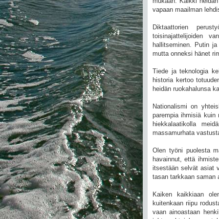
mukaan. Kaikki heidän t
vapaan maailman lehdist
Diktaattorien perus
toisinajattelijoiden 
hallitseminen. Putin 
mutta onneksi hänet rim
Tiede ja teknologia ke
historia kertoo totuud
heidän ruokahalunsa k
Nationalismi on yhteis
parempia ihmisiä kuin
hiekkalaatikolla meid
massamurhata vastusta
Olen työni puolesta m
havainnut, että ihmist
itsestään selvät asiat 
tasan tarkkaan saman a
Kaiken kaikkiaan olen
kuitenkaan riipu rodust
vaan ainoastaan henk