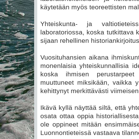
käytetään myös teoreettisten malli
Yhteiskunta- ja valtiotiete
laboratoriossa, koska tutkittava
sijaan rehellinen historiankirjoitu
Vuosituhansien aikana ihmiskunt
monenlaisia yhteiskunnallisia i
koska ihmisen perustarpeet 
muuttuneet miksikään, vaikka 
kehittynyt merkittävästi viimeis
Ikävä kyllä näyttää siltä, että yh
osata ottaa oppia historiallisest
ole oppineet mitään ensimmäise
Luonnontieteissä vastaava tilann