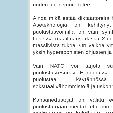
uuden uhrin vuoro tulee.
Ainoa mikä estää diktaattoreita
Aseteknologia on kehittyny
puolustusvoimilla on vain sym
toisessa maailmansodassa Suomi
massiivista tukea. On vaikea y
yksin hypersoonisten ohjusten j
Vain NATO voi tarjota suoma
puolustusresurssit Euroopassa. 
puolustaa käytännöss
seksuaalivähemmistöjä ja uskon
Kansanedustajat on valittu
puolustamaan meidän etujamme.