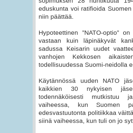
sopimuksen 28 huhtikuuta 19
eduskunta voi ratifioida Suome
niin päättää.
Hypoteettinen ”NATO-optio” o
vastaan kuin läpinäkyvät kan
sadussa Keisarin uudet vaatt
vanhojen Kekkosen aikaiste
todellisuudessa Suomi-neidolla ei
Käytännössä uuden NATO jäsen
kaikkien 30 nykyisen jäs
todennäköisesti mutkistuu ja
vaiheessa, kun Suomen pa
edesvastuutonta politiikkaa väit
siinä vaiheessa, kun tuli on jo syt