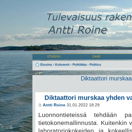
ETUSIVU
OHJE
Etusivu
‹
Kolumnit
‹
Politiikka - Politics
Diktaattori murskaa
Diktaattori murskaa yhden va
Antti Roine
31.01.2022 18:29
Luonnontieteissä tehdään pal
tietokonemallinnusta. Kuitenkin 
laboratoriokokeiden ja kokeelli