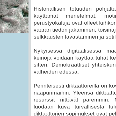
Historiallisen totuuden pohjal
käyttämät menetelmät, motiiv
perustyökaluja ovat olleet kiihko
väärän tiedon jakaminen, toisinaj
selkkausten lavastaminen ja sotil
Nykyisessä digitaalisessa m
keinoja voidaan käyttää tuhat k
sitten. Demokraattiset yhteisku
valheiden edessä.
Perinteisesti diktaattoreilla on 
naapurimaihin. Yleensä diktaattori
resurssit riittävät paremmin. 
luodaan kuva turvallisesta tul
diktaattorien sopimukset ovat pe