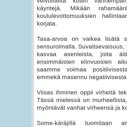
velvoitteita kuten vanhempai
käyntejä. Mikään rahamäär
koululevottomuuksien hallinta
korjata.
Tasa-arvoa on vaikea lisätä 
sensuroimalla. Suvaitsevaisuus, 
kasvaa asenteista, joita äi
ensimmäisten elinvuosien ai
saamme voimaa positiivisest
emmekä masennu negatiivisesta i
Viisas ihminen oppii virheitä 
Tässä mielessä on murheellista, 
myöntävät vanhat virheensä ja ko
Some-käräjillä tuomitaan a