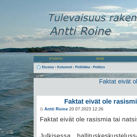
ETUSIVU
OHJE
Etusivu
‹
Kolumnit
‹
Politiikka - Politics
Faktat eivät o
Faktat eivät ole rasism
Antti Roine
20.07.2023 12:26
Faktat eivät ole rasismia tai nats
Julkisessa hallituskeskuste