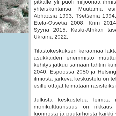
pitkälle yli puoli miljoonaa ihm
yhteiskuntansa. Muutamia es
Abhaasia 1993, Tšetšenia 1994
Etelä-Ossetia 2008, Krim 201
Syyria 2015, Keski-Afrikan ta
Ukraina 2022.
Tilastokeskuksen keräämää fakta
asukkaiden enemmistö muuttuu
kehitys jatkuu samaan tahtiin kui
2040, Espoossa 2050 ja Helsingi
ilmiöstä järkevä keskustelu on t
esille ottajat leimataan rasisteiksi
Julkista keskustelua leimaa 
monikulttuurisuus on rikkau
luonnosta ja puutarhoista kaikki v