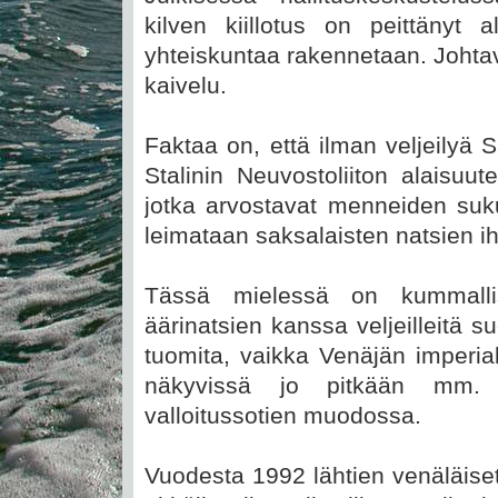
kilven kiillotus on peittänyt a
yhteiskuntaa rakennetaan. Johta
kaivelu.
Faktaa on, että ilman veljeilyä
Stalinin Neuvostoliiton alaisuu
jotka arvostavat menneiden suk
leimataan saksalaisten natsien iha
Tässä mielessä on kummallis
äärinatsien kanssa veljeilleitä s
tuomita, vaikka Venäjän imperiali
näkyvissä jo pitkään mm. 
valloitussotien muodossa.
Vuodesta 1992 lähtien venäläise