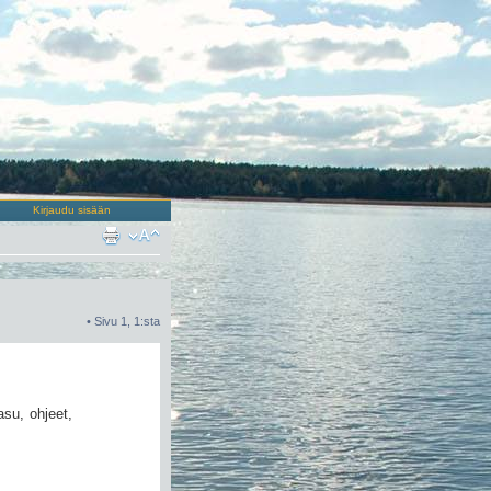
Kirjaudu sisään
• Sivu
1
,
1
:sta
asu, ohjeet,