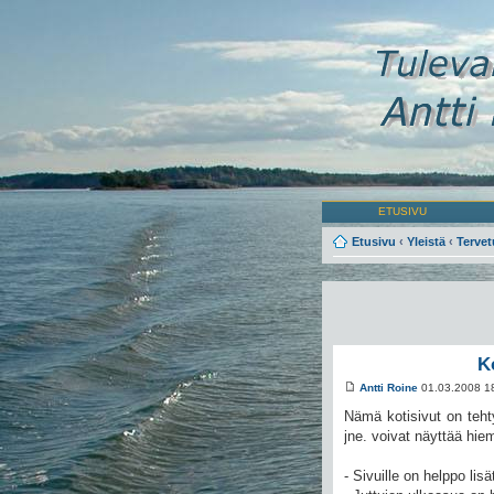
ETUSIVU
Etusivu
‹
Yleistä
‹
Tervet
K
Antti Roine
01.03.2008 1
Nämä kotisivut on tehty
jne. voivat näyttää hie
- Sivuille on helppo lisät