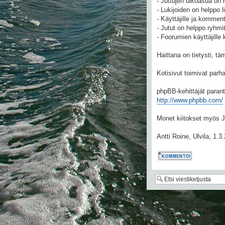
- Juttujen ulkoasua on
- Lukijoiden on helppo l
- Käyttäjille ja komment
- Jutut on helppo ryhmi
- Foorumien käyttäjille 
Haittana on tietysti, 
Kotisivut toimivat parha
phpBB-kehittäjät paran
http://www.phpbb.com/
Monet kiitokset myös Ju
Antti Roine, Ulvila, 1.3
Kommentoi