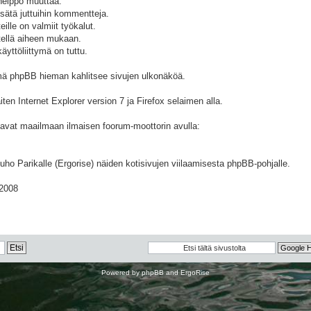
 helppo muuttaa.
isätä juttuihin kommentteja.
eille on valmiit työkalut.
tellä aiheen mukaan.
käyttöliittymä on tuttu.
tämä phpBB hieman kahlitsee sivujen ulkonäköä.
iten Internet Explorer version 7 ja Firefox selaimen alla.
tavat maailmaan ilmaisen foorum-moottorin avulla:
ho Parikalle (Ergorise) näiden kotisivujen viilaamisesta phpBB-pohjalle.
.2008
Powered by
phpBB
and
ErgoRise