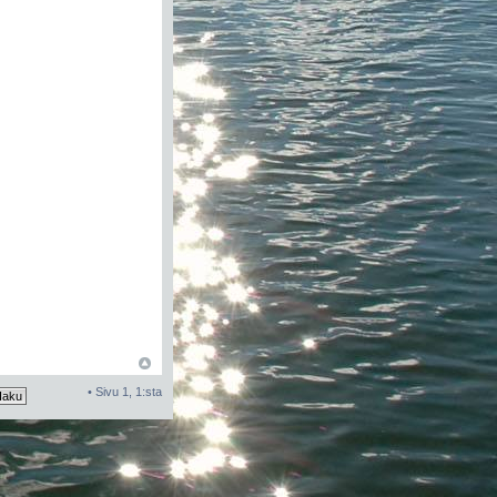
• Sivu
1
,
1
:sta