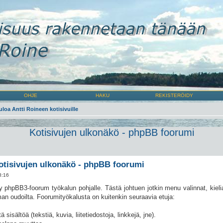
OHJE
HAKU
REKISTERÖIDY
uloa Antti Roineen kotisivuille
Kotisivujen ulkonäkö - phpBB foorumi
otisivujen ulkonäkö - phpBB foorumi
8:16
 phpBB3-foorum työkalun pohjalle. Tästä johtuen jotkin menu valinnat, kieli
man oudoilta. Foorumityökalusta on kuitenkin seuraavia etuja:
ä sisältöä (tekstiä, kuvia, liitetiedostoja, linkkejä, jne).