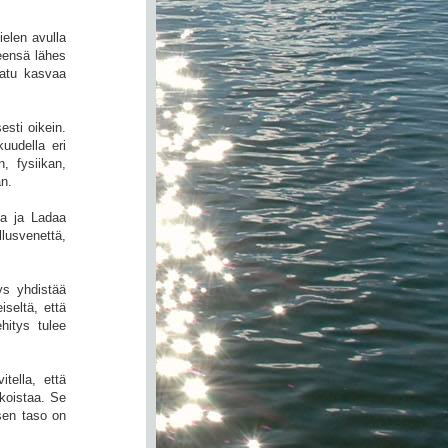
ielen avulla
leensä lähes
laatu kasvaa
esti oikein.
uudella eri
n, fysiikan,
än.
ia ja Ladaa
llusvenettä,
ys yhdistää
iseltä, että
hitys tulee
tella, että
koistaa. Se
ksen taso on