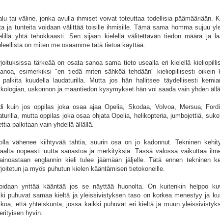
alu tai väline, jonka avulla ihmiset voivat toteuttaa todellisia päämääriään. K
teita ja tunteita voidaan välittää toisille ihmisille. Tämä sama homma sujuu y
kielillä yhtä tehokkaasti. Sen sijaan kielellä välitettävän tiedon määrä ja 
a oleellista on miten me osaamme tätä tietoa käyttää.
joituksissa tärkeää on osata sanoa sama tieto usealla eri kielellä kieliopillis
anoa, esimerkiksi "en tiedä miten sähköä tehdään" kieliopillisesti oikein k
 palkita kuudella laudaturilla. Mutta jos hän hallitsee täydellisesti kemia
psykologian, uskonnon ja maantiedon kysymykset hän voi saada vain yhden äll
di kuin jos oppilas joka osaa ajaa Opelia, Skodaa, Volvoa, Mersua, Ford
turilla, mutta oppilas joka osaa ohjata Opelia, helikopteria, jumbojettiä, suke
ttia palkitaan vain yhdellä ällällä.
olla vähenee kiihtyvää tahtia, suurin osa on jo kadonnut. Tekninen kehit
saalta nopeasti uutta sanastoa ja merkityksiä. Tässä valossa vaikuttaa ilme
 ainoastaan englannin kieli tulee jäämään jäljelle. Tätä ennen tekninen ke
irjoitetun ja myös puhutun kielen kääntämisen tietokoneille.
idaan yrittää kääntää jos se näyttää huonolta. On kuitenkin helppo kuvi
kki puhuvat samaa kieltä ja yleissivistyksen taso on korkea menestyy ja ku
koa, että yhteiskunta, jossa kaikki puhuvat eri kieltä ja muun yleissivisty
rityisen hyvin.