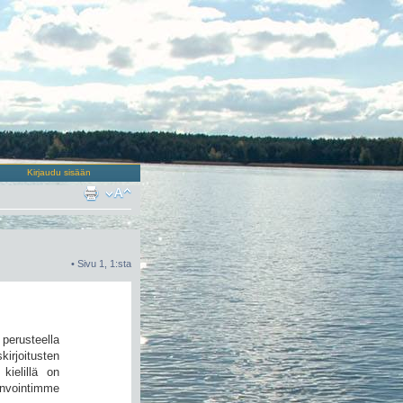
Kirjaudu sisään
• Sivu
1
,
1
:sta
perusteella
irjoitusten
kielillä on
invointimme