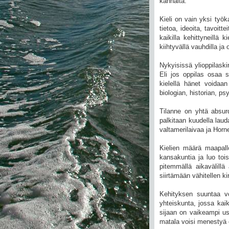
kannalta.
Kieli on vain yksi työk
tietoa, ideoita, tavoit
kaikilla kehittyneillä 
kiihtyvällä vauhdilla j
Nykyisissä ylioppilaskir
Eli jos oppilas osaa s
kielellä hänet voidaan
biologian, historian, 
Tilanne on yhtä absur
palkitaan kuudella lauda
valtamerilaivaa ja Horne
Kielien määrä maapall
kansakuntia ja luo toi
pitemmällä aikavälillä
siirtämään vähitellen k
Kehityksen suuntaa vo
yhteiskunta, jossa kai
sijaan on vaikeampi us
matala voisi menestyä e