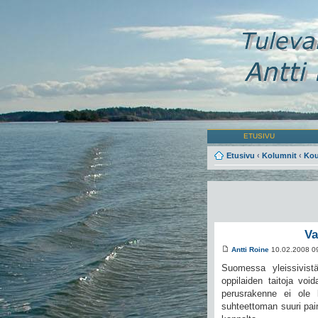
ETUSIVU
Etusivu
‹
Kolumnit
‹
Kou
Va
Antti Roine
10.02.2008 0
Suomessa yleissivistä
oppilaiden taitoja voi
perusrakenne ei ole k
suhteettoman suuri pai