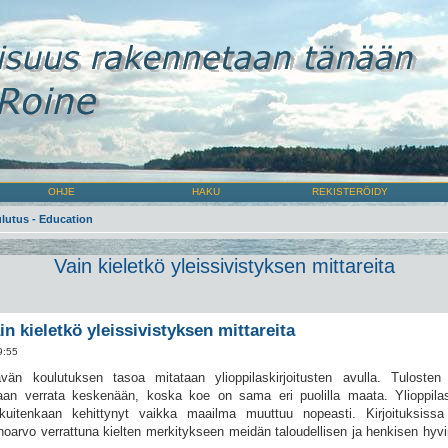
OHJE
HAKU
REKISTERÖIDY
lutus - Education
Vain kieletkö yleissivistyksen mittareita
in kieletkö yleissivistyksen mittareita
9:55
vän koulutuksen tasoa mitataan ylioppilaskirjoitusten avulla. Tulosten 
daan verrata keskenään, koska koe on sama eri puolilla maata. Ylioppilask
uitenkaan kehittynyt vaikka maailma muuttuu nopeasti. Kirjoituksissa 
noarvo verrattuna kielten merkitykseen meidän taloudellisen ja henkisen hyv