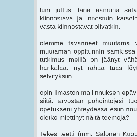
luin juttusi tänä aamuna sat
kiinnostava ja innostuin katse
vasta kiinnostavat olivatkin.
olemme tavanneet muutama vu
muutaman oppitunnin samk:ssa oh
tutkimus meillä on jäänyt vähäl
hankalaa. nyt rahaa taas löyty
selvityksiin.
opin ilmaston mallinnuksen epävar
siitä. arvostan pohdintojesi tu
opetukseni yhteydessä esiin nous
oletko miettinyt näitä teemoja?
Tekes teetti (mm. Salonen Kuop