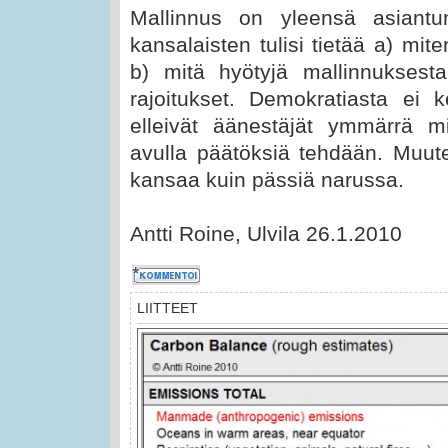
Mallinnus on yleensä asiantunt
kansalaisten tulisi tietää a) mit
b) mitä hyötyjä mallinnukses
rajoitukset. Demokratiasta ei 
elleivät äänestäjät ymmärrä mi
avulla päätöksiä tehdään. Muut
kansaa kuin pässiä narussa.
Antti Roine, Ulvila 26.1.2010
Kommentoi
LIITTEET