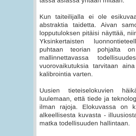
tässä asiassa yhtään mitään.
Kun taiteilijalla ei ole esikuva
abstraktia taidetta. Aivan sam
lopputuloksen pitäisi näyttää, nii
Yksinkertaisten luonnontietee
puhtaan teorian pohjalta o
mallinnettavassa todellisuu
vuorovaikutuksia tarvitaan aina
kalibrointia varten.
Uusien tieteiselokuvien häi
luulemaan, että tiede ja teknologi
ilman rajoja. Elokuvassa on k
alkeellisesta kuvasta - illuusios
matka todellisuuden hallintaan.