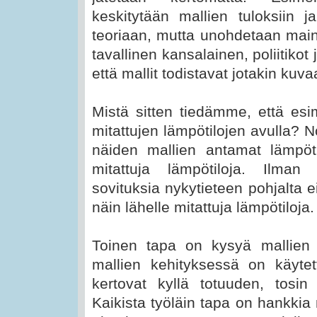
keskitytään mallien tuloksiin 
teoriaan, mutta unohdetaan maini
tavallinen kansalainen, poliitikot
että mallit todistavat jotakin kuv
Mistä sitten tiedämme, että esim
mitattujen lämpötilojen avulla? N
näiden mallien antamat lämpötil
mitattuja lämpötiloja. Ilman 
sovituksia nykytieteen pohjalta 
näin lähelle mitattuja lämpötiloja.
Toinen tapa on kysyä mallien t
mallien kehityksessä on käytett
kertovat kyllä totuuden, tosi
Kaikista työläin tapa on hankkia m