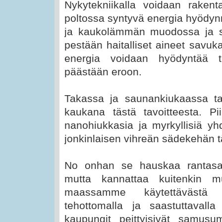
Nykytekniikalla voidaan rakenta
poltossa syntyvä energia hyödyn
ja kaukolämmän muodossa ja sa
pestään haitalliset aineet savuka
energia voidaan hyödyntää te
päästään eroon.
Takassa ja saunankiukaassa ta
kaukana tästä tavoitteesta. P
nanohiukkasia ja myrkyllisiä yhd
jonkinlaisen vihreän sädekehän t
No onhan se hauskaa rantasaun
mutta kannattaa kuitenkin m
maassamme käytettävästä e
tehottomalla ja saastuttavalla
kaupungit peittyisivät samus