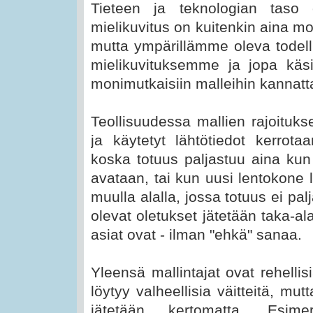
Tieteen ja teknologian taso
mielikuvitus on kuitenkin aina mo
mutta ympärillämme oleva todelli
mielikuvituksemme ja jopa käs
monimutkaisiin malleihin kannatt
Teollisuudessa mallien rajoitukse
ja käytetyt lähtötiedot kerrota
koska totuus paljastuu aina kun 
avataan, tai kun uusi lentokone 
muulla alalla, jossa totuus ei pal
olevat oletukset jätetään taka-al
asiat ovat - ilman "ehkä" sanaa.
Yleensä mallintajat ovat rehelli
löytyy valheellisia väitteitä, mu
jätetään kertomatta. Esimer