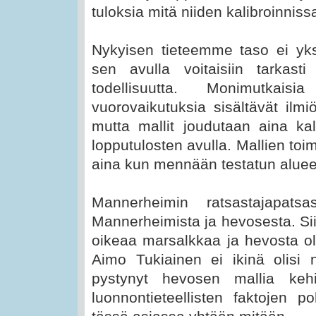
tuloksia mitä niiden kalibroinniss
Nykyisen tieteemme taso ei yksi
sen avulla voitaisiin tarkas
todellisuutta. Monimutkaisi
vuorovaikutuksia sisältävät ilmiö
mutta mallit joudutaan aina ka
lopputulosten avulla. Mallien to
aina kun mennään testatun aluee
Mannerheimin ratsastajapats
Mannerheimista ja hevosesta. Si
oikeaa marsalkkaa ja hevosta ol
Aimo Tukiainen ei ikinä olisi 
pystynyt hevosen mallia kehi
luonnontieteellisten faktojen p