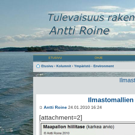
ETUSIVU
OHJE
Etusivu
‹
Kolumnit
‹
Ympäristö - Environment
Ilmast
Ilmastomallien 
Antti Roine
24.01.2010 16:24
[attachment=2]