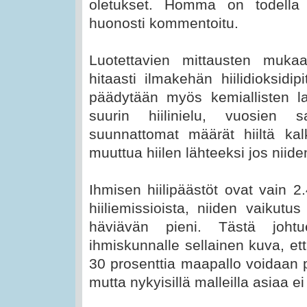
oletukset. Homma on todella 
huonosti kommentoitu.
Luotettavien mittausten muka
hitaasti ilmakehän hiilidioksidi
päädytään myös kemiallisten la
suurin hiilinielu, vuosien 
suunnattomat määrät hiiltä kal
muuttua hiilen lähteeksi jos niid
Ihmisen hiilipäästöt ovat vain 2
hiiliemissioista, niiden vaikutu
häviävän pieni. Tästä joht
ihmiskunnalle sellainen kuva, et
30 prosenttia maapallo voidaan 
mutta nykyisillä malleilla asiaa e