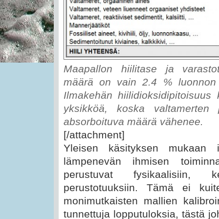
Maapallon hiilitase ja varastot
määrä on vain 2.4 % luonnon o
Ilmakehän hiilidioksidipitoisuu
yksikköä, koska valtamerten
absorboituva määrä vähenee.
[/attachment]
Yleisen käsityksen mukaan il
lämpenevän ihmisen toiminna
perustuvat fysikaalisiin, k
perustotuuksiin. Tämä ei kui
monimutkaisten mallien kalibro
tunnettuja lopputuloksia, tästä jo