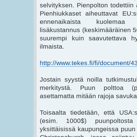
selvityksen. Pienpolton todettii
Pienhiukkaset aiheuttavat E
ennenaikaista kuolemaa v
lisäkustannus (keskimääräinen 50
suurempi kuin saavutettava hy
ilmaista.
http://www.tekes.fi/fi/document/
Jostain syystä noilla tutkimustu
merkitystä. Puun polttoa (pi
asettamatta mitään rajoja savuka
Toisaalta tiedetään, että USA:s
(esim. 1000$) puunpoltosta 
yksittäisissä kaupungeissa puun 