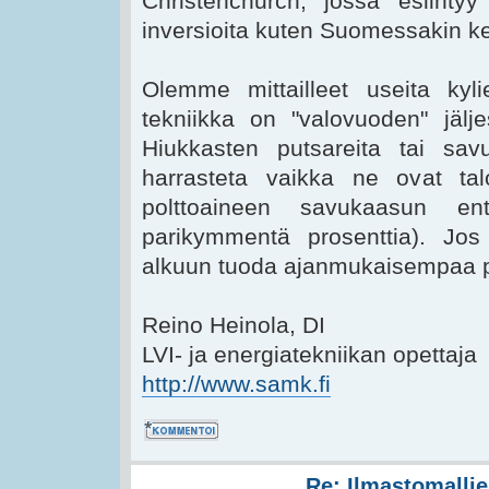
Christenchurch, jossa esiintyy
inversioita kuten Suomessakin ke
Olemme mittailleet useita kyli
tekniikka on "valovuoden" jälj
Hiukkasten putsareita tai sa
harrasteta vaikka ne ovat talo
polttoaineen savukaasun ent
parikymmentä prosenttia). Jos 
alkuun tuoda ajanmukaisempaa p
Reino Heinola, DI
LVI- ja energiatekniikan opettaja
http://www.samk.fi
Kommentoi
Re: Ilmastomallie