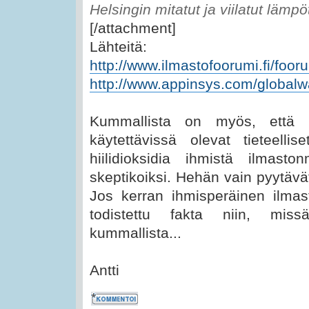
Helsingin mitatut ja viilatut lämpöt
[/attachment]
Lähteitä:
http://www.ilmastofoorumi.fi/fooru
http://www.appinsys.com/globalw
Kummallista on myös, että ni
käytettävissä olevat tieteellis
hiilidioksidia ihmistä ilmast
skeptikoiksi. Hehän vain pyytävät
Jos kerran ihmisperäinen ilmas
todistettu fakta niin, mis
kummallista...
Antti
Kommentoi