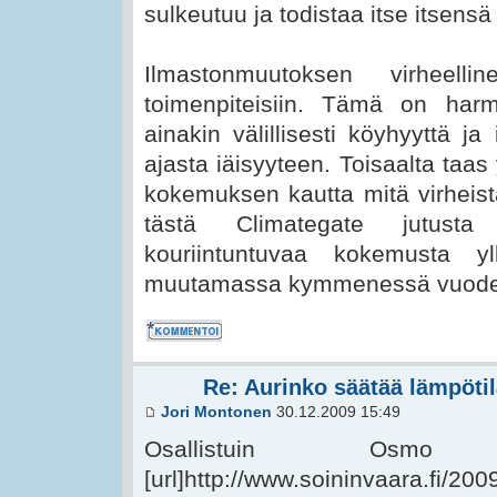
sulkeutuu ja todistaa itse itsens
Ilmastonmuutoksen virheell
toimenpiteisiin. Tämä on harm
ainakin välillisesti köyhyyttä ja
ajasta iäisyyteen. Toisaalta taa
kokemuksen kautta mitä virheist
tästä Climategate jutust
kouriintuntuvaa kokemusta yll
muutamassa kymmenessä vuodess
Kommentoi
Re: Aurinko säätää lämpötil
Jori Montonen
30.12.2009 15:49
Osallistuin Osmo 
[url]http://www.soininvaara.fi/200