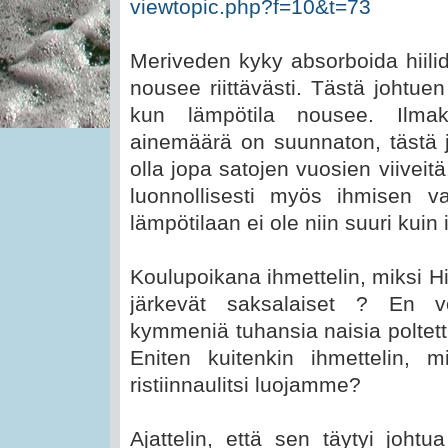
viewtopic.php?f=10&t=73
Meriveden kyky absorboida hiilid
nousee riittävästi. Tästä johtu
kun lämpötila nousee. Ilmak
ainemäärä on suunnaton, tästä j
olla jopa satojen vuosien viivei
luonnollisesti myös ihmisen v
lämpötilaan ei ole niin suuri kuin 
Koulupoikana ihmettelin, miksi H
järkevät saksalaiset ? En v
kymmeniä tuhansia naisia poltetti
Eniten kuitenkin ihmettelin, m
ristiinnaulitsi luojamme?
Ajattelin, että sen täytyi johtu