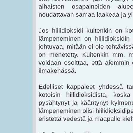
alhaisten osapaineiden aluee
noudattavan samaa laakeaa ja yl
Jos hiilidioksidi kuitenkin on k
lämpeneminen on hiilidioksidin
johtuvaa, mitään ei ole tehtävi
on menetetty. Kuitenkin mm. ma
voidaan osoittaa, että aiemmin 
ilmakehässä.
Edelliset kappaleet yhdessä tar
kotoisin hiilidioksidista, k
pysähtynyt ja kääntynyt kylmene
lämpeneminen olisi hiilidioksidipe
eristettä vedestä ja maapallo kieh