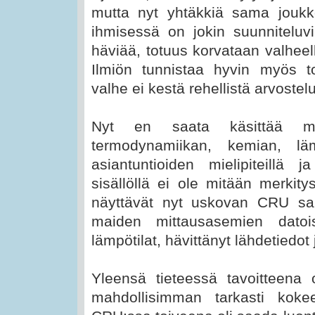
mutta nyt yhtäkkiä sama joukko
ihmisessä on jokin suunniteluvi
häviää, totuus korvataan valheell
Ilmiön tunnistaa hyvin myös toi
valhe ei kestä rehellistä arvostel
Nyt en saata käsittää mik
termodynamiikan, kemian, läm
asiantuntioiden mielipiteillä j
sisällöllä ei ole mitään merkity
näyttävät nyt uskovan CRU sal
maiden mittausasemien dato
lämpötilat, hävittänyt lähdetiedot 
Yleensä tieteessä tavoitteen
mahdollisimman tarkasti kokee