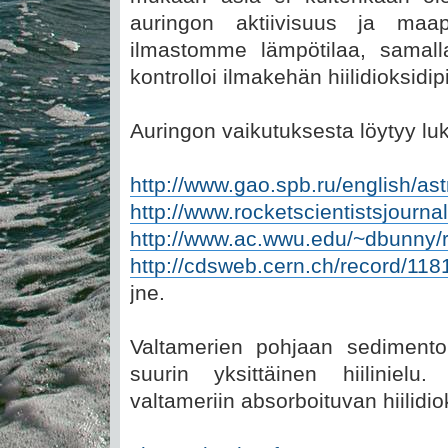
auringon aktiivisuus ja maap
ilmastomme lämpötilaa, samall
kontrolloi ilmakehän hiilidioksidip
Auringon vaikutuksesta löytyy luk
http://www.gao.spb.ru/english/ast
http://www.rocketscientistsjourn
http://www.ac.wwu.edu/~dbunny/r
http://cdsweb.cern.ch/record/118
jne.
Valtamerien pohjaan sedimento
suurin yksittäinen hiilinielu
valtameriin absorboituvan hiilidi