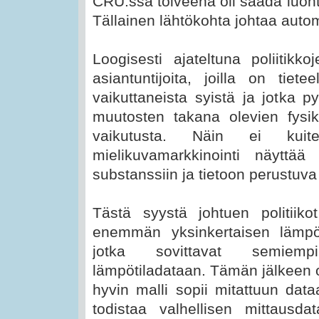
CRU:ssa toiveena oli saada luo
Tällainen lähtökohta johtaa auto
Loogisesti ajateltuna poliitikk
asiantuntijoita, joilla on tiete
vaikuttaneista syistä ja jotka p
muutosten takana olevien fysika
vaikutusta. Näin ei kuite
mielikuvamarkkinointi näytt
substanssiin ja tietoon perustuv
Tästä syystä johtuen politii
enemmän yksinkertaisen lämpötil
jotka sovittavat semiempii
lämpötiladataan. Tämän jälkeen o
hyvin malli sopii mitattuun dataa
todistaa valhellisen mittausd