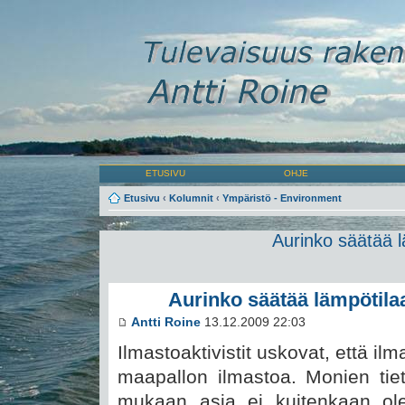
ETUSIVU
OHJE
Etusivu
‹
Kolumnit
‹
Ympäristö - Environment
Aurinko säätää 
Aurinko säätää lämpötila
Antti Roine
13.12.2009 22:03
Ilmastoaktivistit uskovat, että il
maapallon ilmastoa. Monien tiet
mukaan asia ei kuitenkaan ole