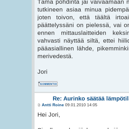
Tämä pohdinta jäi vaivaamaan min
tutkineen asiaa minua pidemp
joten toivon, että täältä irtoa
päättelyssäni on pielessä, vai on
ennen mittauslaitteiden keks
vahvasti näyttää siltä, ettei hiil
pääasiallinen lähde, pikemmink
merivedestä.
Jori
Kommentoi
Re: Aurinko säätää lämpötil
Antti Roine
09.01.2010 14:05
Hei Jori,