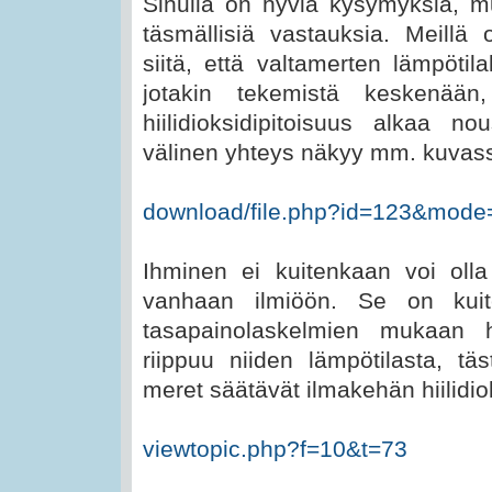
Sinulla on hyviä kysymyksiä, mu
täsmällisiä vastauksia. Meillä o
siitä, että valtamerten lämpötila
jotakin tekemistä keskenää
hiilidioksidipitoisuus alkaa no
välinen yhteys näkyy mm. kuvas
download/file.php?id=123&mode
Ihminen ei kuitenkaan voi olla
vanhaan ilmiöön. Se on kuit
tasapainolaskelmien mukaan hii
riippuu niiden lämpötilasta, tä
meret säätävät ilmakehän hiilidiok
viewtopic.php?f=10&t=73