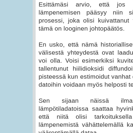
Esittämäsi arvio, että jos hi
lämpenemisen pääsyy niin sii
prosessi, joka olisi kuivattanut
tämä on looginen johtopäätös.
En usko, että nämä historialliset
välisestä yhteydestä ovat laadu
voi olla. Voisi esimerkiksi kuvi
tallentunut hiilidioksidi diffundo
pisteessä kun estimoidut vanhat d
datoihin voidaan myös helposti te
Sen sijaan näissä ilmas
lämpötiladatoissa saattaa hyvink
että niitä olisi tarkoituksel
lämpenemistä vähättelemällä k
väärentämällä dataa.