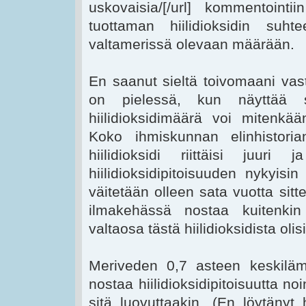
uskovaisia/[/url] kommentointi
tuottaman hiilidioksidin suh
valtamerissä olevaan määrään.
En saanut sieltä toivomaani vas
on pielessä, kun näyttää s
hiilidioksidimäärä voi mitenkää
Koko ihmiskunnan elinhistor
hiilidioksidi riittäisi juur
hiilidioksidipitoisuuden nykyisin
väitetään olleen sata vuotta sitt
ilmakehässä nostaa kuitenkin
valtaosa tästä hiilidioksidista olis
Meriveden 0,7 asteen keskiläm
nostaa hiilidioksidipitoisuutta no
sitä luovuttaakin. (En löytänyt h