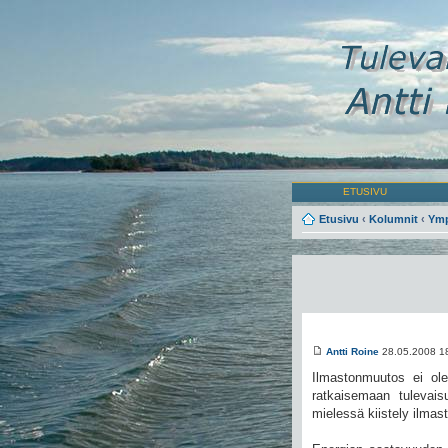
ETUSIVU
Etusivu
‹
Kolumnit
‹
Ymp
Antti Roine
28.05.2008 1
Ilmastonmuutos ei ol
ratkaisemaan tulevais
mielessä kiistely ilma