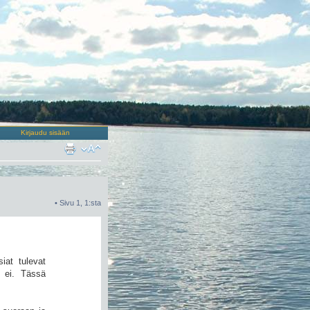
Kirjaudu sisään
• Sivu
1
,
1
:sta
at tulevat
i ei. Tässä