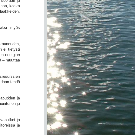
 suoraan ja
uissa, koska
lääkkeiden,
siksi myös
 kauneuden,
ei tietysti
en energian
tä – muuttaa
ysresurssien
oidaan tehdä
aputkien ja
nitorien ja
uvaputket ja
itoreissa ja