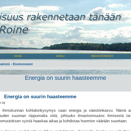
OHJE
HAKU
REKISTERÖIDY
äristö - Environment
Energia on suurin haasteemme
Energia on suurin haasteemme
8:38
e ihmiskunnan kohtalonkysymys vaan energia ja väestönkasvu. Nämä asi
uuden suunnan riippumatta siitä, johtuuko ilmastonmuutos ihmisestä ta
stomuutoksen syistä haaskaa aikaa ja kohdistaa huomion väärään suuntaan.