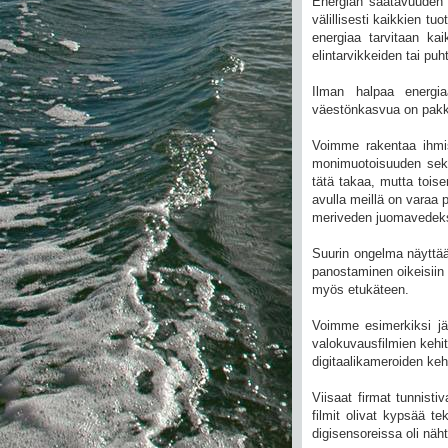
Energian saatavuuden 
välillisesti kaikkien t
energiaa tarvitaan kai
elintarvikkeiden tai pu
Ilman halpaa energi
väestönkasvua on pakko
Voimme rakentaa ihmis
monimuotoisuuden sekä
tätä takaa, mutta tois
avulla meillä on varaa 
meriveden juomavedeksi 
Suurin ongelma näyttää 
panostaminen oikeisiin 
myös etukäteen.
Voimme esimerkiksi jäl
valokuvausfilmien kehi
digitaalikameroiden keh
Viisaat firmat tunnisti
filmit olivat kypsää te
digisensoreissa oli nä