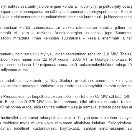
yt nähtävissä tuuli- ja bioenergian kohdalla. Tuulimyllyt ja peltoviljely ovat jo
 sijaan aurinkoenergiassa on nähtävissä suunnaton kehityspotentiaali. Sen e
 kuin aurinkoenergian sekundäärisissä lähteissä kuten tuuli- ja bioenergiassa
aa voidaan kerätä autiomaissa tai vaikka rakennusten katoilla, jolloin l
demetsiä ei tukita ja raiskata. Aurinkoenergiaa on tarjolla jopa Suom
katasoon mitattuna ilman kennojen suuntausta – kesällä enemmän ja talv
nnettu noin sata tuulimyllyä, joiden teoreettinen teho on 110 MW. Tosiasi
erkkoon keskimäärin vain 22 MW vuoden 2006 VTT:n tilastojen mukaan. 
tion tuen muodossa 120 miljoonaa euroa sekä tuulivoimalayhtiöiden rahoja 20
 miljoonaa euroa.
n todellisia investointi- ja käyttökuluja piilotellaan paremmin kuin vaali
 kalliimmalla myydystä sähköstä huolimatta tuulivoimayhtiöt tekevät nollatulo
rin Prosessivoiman biopolttolaitoksen todellinen teho on 65 MW sähköä, 14
 Eli yhteensä 275 MW aina kun tarvitaan, eikä silloin kun sattuu tuul
 miljoonaa euroa, eikä tarvitse valtion tukea ja samalla jätteistä päästään e
uulimyllyt vaikuttavat rahanpolttolaitoksilta. Tietysti asia ei ole ihan näin yk
 tositietoa myös muista koko elinkaaren aikaisista kuluista. Selvityksissä 
man todelliset kustannukset, käyttökulut, sähkön siirtomaksujen sub