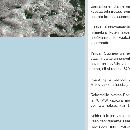
Samanlainen tilanne on n
kypsää tekniikkaa. Sen
on sata kertaa suurempi
Lisäksi aurinkoenergi
hiilinieluja kuten sa
neliökilometrille vaa
vähemmän.
Ympäri Suomea on rake
saatiin valtakunnanv
huviin on tärvätty val
euroa, eli yhteensä 320
Ikävä kyllä tuulivoima
Massiivisesta tuesta ja
Rakenteilla olevan Po
ja 70 MW kaukolämpöä.
voimala maksaa vain 140
Näiden lukujen valossa t
vaan tarvitsemme lisää
huomioon mm. varavoi