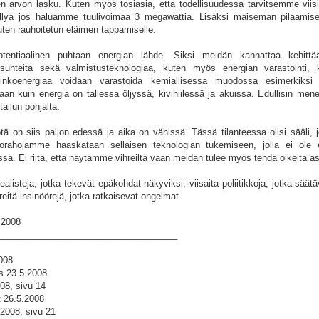
jen arvon lasku. Kuten myös tosiasia, että todellisuudessa tarvitsemme viis
yä jos haluamme tuulivoimaa 3 megawattia. Lisäksi maiseman pilaamisel
uten rauhoitetun eläimen tappamiselle.
tentiaalinen puhtaan energian lähde. Siksi meidän kannattaa kehittää
suhteita sekä valmistusteknologiaa, kuten myös energian varastointi, k
urinkoenergiaa voidaan varastoida kemiallisessa muodossa esimerkiksi
an kuin energia on tallessa öljyssä, kivihiilessä ja akuissa. Edullisin men
tailun pohjalta.
tä on siis paljon edessä ja aika on vähissä. Tässä tilanteessa olisi sääli, jo
orahojamme haaskataan sellaisen teknologian tukemiseen, jolla ei ole
sä. Ei riitä, että näytämme vihreiltä vaan meidän tulee myös tehdä oikeita as
alisteja, jotka tekevät epäkohdat näkyviksi; viisaita poliitikkoja, jotka säätä
hreitä insinöörejä, jotka ratkaisevat ongelmat.
5.2008
____________________________________
008
s 23.5.2008
08, sivu 14
 26.5.2008
2008, sivu 21