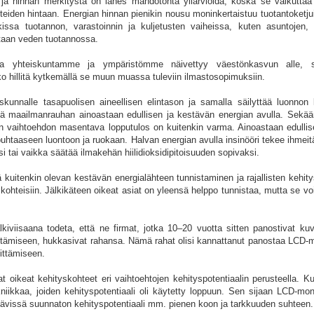
ja hinnan merkitystä on lähes mahdotonta yliarvioida, koska se vaikuttaa
uotteiden hintaan. Energian hinnan pienikin nousu moninkertaistuu tuotantoketj
kissa tuotannon, varastoinnin ja kuljetusten vaiheissa, kuten asuntojen, 
htaan veden tuotannossa.
aa yhteiskuntamme ja ympäristömme näivettyy väestönkasvun alle, 
 hillitä kytkemällä se muun muassa tuleviin ilmastosopimuksiin.
kunnalle tasapuolisen aineellisen elintason ja samalla säilyttää luonnon
 maailmanrauhan ainoastaan edullisen ja kestävän energian avulla. Sekään 
en vaihtoehdon masentava lopputulos on kuitenkin varma. Ainoastaan edullis
puhtaaseen luontoon ja ruokaan. Halvan energian avulla insinööri tekee ihmei
tai vaikka säätää ilmakehän hiilidioksidipitoisuuden sopivaksi.
kuitenkin olevan kestävän energialähteen tunnistaminen ja rajallisten kehit
kohteisiin. Jälkikäteen oikeat asiat on yleensä helppo tunnistaa, mutta se v
kiviisaana todeta, että ne firmat, jotka 10–20 vuotta sitten panostivat kuv
ttämiseen, hukkasivat rahansa. Nämä rahat olisi kannattanut panostaa LCD-mo
ittämiseen.
vat oikeat kehityskohteet eri vaihtoehtojen kehityspotentiaalin perusteella. K
kniikkaa, joiden kehityspotentiaali oli käytetty loppuun. Sen sijaan LCD-mon
htävissä suunnaton kehityspotentiaali mm. pienen koon ja tarkkuuden suhteen.