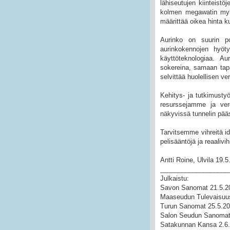
lähiseutujen kiinteistö
kolmen megawatin myll
määrittää oikea hinta k
Aurinko on suurin po
aurinkokennojen hyöty
käyttöteknologiaa. A
sokereina, samaan tapa
selvittää huolellisen ver
Kehitys- ja tutkimustyö
resurssejamme ja ver
näkyvissä tunnelin pääs
Tarvitsemme vihreitä ide
pelisääntöjä ja reaalivi
Antti Roine, Ulvila 19.
___________________
Julkaistu:
Savon Sanomat 21.5.2
Maaseudun Tulevaisuu
Turun Sanomat 25.5.20
Salon Seudun Sanomat
Satakunnan Kansa 2.6.