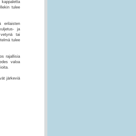
i kappaletta
lekin tulee
 erilaisten
uljetus- ja
 vetynä tai
etelmä tulee
s rajallisia
 edes valoa
ioita.
vät järkeviä