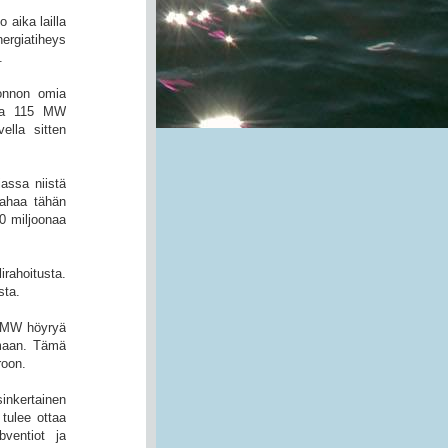
 aika lailla
nergiatiheys
.
uonnon omia
essa 115 MW
ella sitten
assa niistä
Rahaa tähän
0 miljoonaa
rahoitusta.
sta.
0 MW höyryä
emaan. Tämä
roon.
sinkertainen
tulee ottaa
ventiot ja