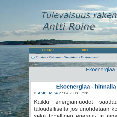
ETUSIVU
OHJE
Etusivu
‹
Kolumnit
‹
Ympäristö - Environment
Ekoenergiaa -
Ekoenergiaa - hinnalla
Antti Roine
27.04.2008 17:28
Kaikki energiamuodot saada
taloudelliselta jos unohdetaan ko
sekä todellinen energia- ja aine