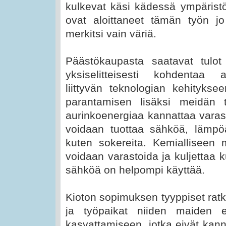
kulkevat käsi kädessä ympäristö
ovat aloittaneet tämän työn jo
merkitsi vain väriä.
Päästökaupasta saatavat tulot
yksiselitteisesti kohdentaa 
liittyvän teknologian kehityks
parantamisen lisäksi meidän 
aurinkoenergiaa kannattaa varast
voidaan tuottaa sähköä, lämpöä,
kuten sokereita. Kemialliseen 
voidaan varastoida ja kuljettaa ku
sähköä on helpompi käyttää.
Kioton sopimuksen tyyppiset rat
ja työpaikat niiden maiden eli
kasvattamiseen, jotka eivät kann