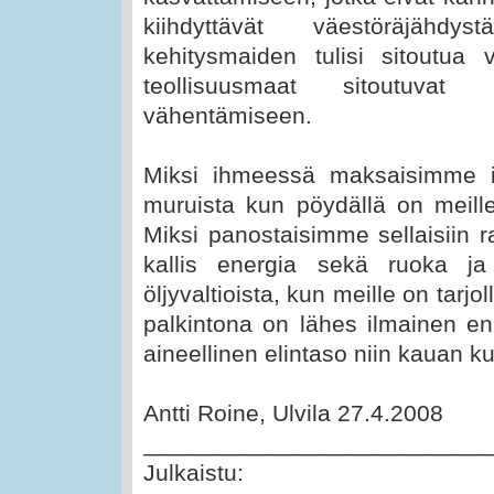
kiihdyttävät väestöräjähd
kehitysmaiden tulisi sitoutua 
teollisuusmaat sitoutuvat 
vähentämiseen.
Miksi ihmeessä maksaisimme its
muruista kun pöydällä on meille
Miksi panostaisimme sellaisiin ra
kallis energia sekä ruoka ja
öljyvaltioista, kun meille on tarj
palkintona on lähes ilmainen e
aineellinen elintaso niin kauan ku
Antti Roine, Ulvila 27.4.2008
__________________________
Julkaistu: