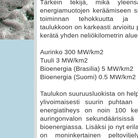
Tärkein tekijä, mikä ylee
energiamuotojen keräämiseen si
toiminnan tehokkuutta ja ke
taulukkoon on karkeasti arvioitu
kerätä yhden neliökilometrin alue
Aurinko 300 MW/km2
Tuuli 3 MW/km2
Bioenergia (Brasilia) 5 MW/km2
Bioenergia (Suomi) 0.5 MW/km2
Taulukon suuruusluokista on help
ylivoimaisesti suurin puhtaan
energiatiheys on noin 100 k
auringonvalon sekundäärisissä 
bioenergiassa. Lisäksi jo nyt er
on moninkertainen peltoviljel