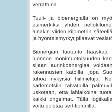
verrattuna.
Tuuli- ja bioenergialla on myö
esimerkiksi yhden neliökilome
ainakin viiden kilometrin säteellä
ja hyönteismyrkyt pilaavat vesist
Bionergian tuotanto haaskaa 
luonnon monimuotoisuuden kann
sijaan aurinkoenergiaa voidaa
rakennusten katoilla, jopa Su
tuhoa nykyisiä hiilinieluja. N
sademetsiin raivatuilla palmuv
uskotaan, että lähiaikoina tuota
kaikki ongelmat. Tällä logiikall
voitu poistaa sertifioinnilla.