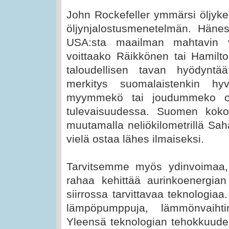
John Rockefeller ymmärsi öljykent
öljynjalostusmenetelmän. Hänes
USA:sta maailman mahtavin 
voittaako Räikkönen tai Hamilto
taloudellisen tavan hyödyntä
merkitys suomalaistenkin hyv
myymmekö tai joudummeko os
tulevaisuudessa. Suomen koko
muutamalla neliökilometrillä Saha
vielä ostaa lähes ilmaiseksi.
Tarvitsemme myös ydinvoimaa,
rahaa kehittää aurinkoenergian
siirrossa tarvittavaa teknologi
lämpöpumppuja, lämmönvaihtim
Yleensä teknologian tehokkuuden