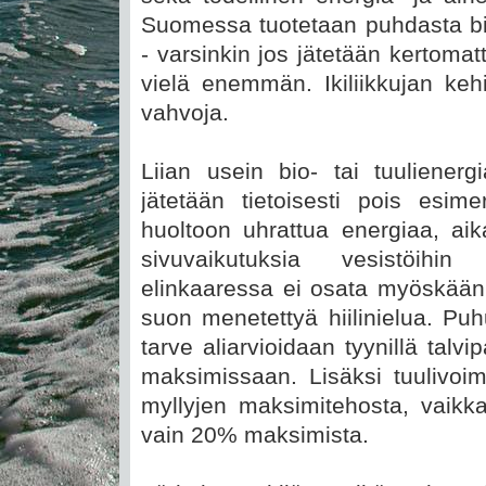
Suomessa tuotetaan puhdasta bio
- varsinkin jos jätetään kertomat
vielä enemmän. Ikiliikkujan keh
vahvoja.
Liian usein bio- tai tuuliener
jätetään tietoisesti pois esimer
huoltoon uhrattua energiaa, aik
sivuvaikutuksia vesistöih
elinkaaressa ei osata myöskään
suon menetettyä hiilinielua. Pu
tarve aliarvioidaan tyynillä talv
maksimissaan. Lisäksi tuulivoi
myllyjen maksimitehosta, vaikk
vain 20% maksimista.