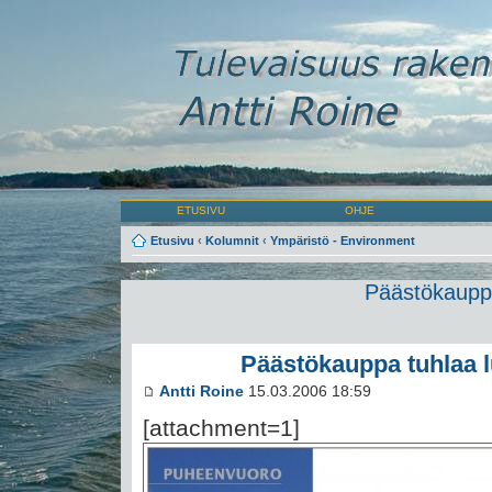
ETUSIVU
OHJE
Etusivu
‹
Kolumnit
‹
Ympäristö - Environment
Päästökauppa
Päästökauppa tuhlaa 
Antti Roine
15.03.2006 18:59
[attachment=1]