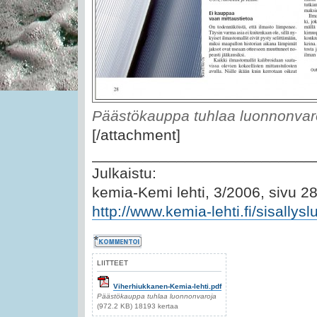
Päästökauppa tuhlaa luonnonvar
[/attachment]
__________________________
Julkaistu:
kemia-Kemi lehti, 3/2006, sivu 28
http://www.kemia-lehti.fi/sisallys
Kommentoi
LIITTEET
Viherhiukkanen-Kemia-lehti.pdf
Päästökauppa tuhlaa luonnonvaroja
(972.2 KB) 18193 kertaa