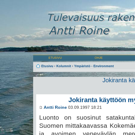
ETUSIVU
OHJE
Etusivu
‹
Kolumnit
‹
Ympäristö - Environment
Jokiranta k
Jokiranta käyttöön m
Antti Roine
03.09.1997 18:21
Luonto on suosinut satakunt
Suomen mittakaavassa Kokemäenj
ja avoimen veneväylän mer