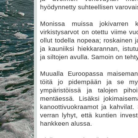
hyödynnetty suhteellisen varovais
Monissa muissa jokivarren k
virkistysarvot on otettu viime v
ollut todella nopeaa; roskainen 
ja kauniiksi hiekkarannan, istut
ja siltojen avulla. Samoin on teht
Muualla Euroopassa maiseman
töitä jo pidempään ja se my
ympäristöissä ja talojen pih
mentäessä. Lisäksi jokimaisema
kanoottivuokraamot ja kahvilat
verran lyhyt, että kuntien invest
hankkeen alussa.