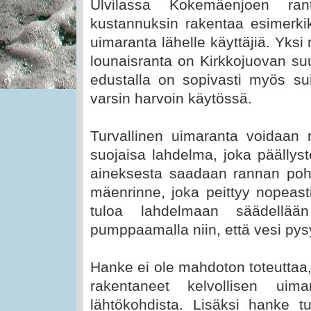
Ulvilassa Kokemäenjoen rant
kustannuksin rakentaa esimerki
uimaranta lähelle käyttäjiä. Yks
lounaisranta on Kirkkojuovan suul
edustalla on sopivasti myös su
varsin harvoin käytössä.
Turvallinen uimaranta voidaan 
suojaisa lahdelma, joka päällyst
aineksesta saadaan rannan pohjo
mäenrinne, joka peittyy nopeast
tuloa lahdelmaan säädellä
pumppaamalla niin, että vesi py
Hanke ei ole mahdoton toteutta
rakentaneet kelvollisen uim
lähtökohdista. Lisäksi hanke tuk