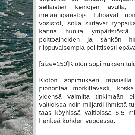
sellaisten keinojen avulla, j
metaanipäästöjä, tuhoavat luo
vesistöt, sekä siirtävät työpaika
kanna huolta ympäristöstä
polttoaineiden ja sähkön h
riippuvaisempia poliittisesti epäva
[size=150]Kioton sopimuksen tulo
Kioton sopimuksen tapaisilla
pienentää merkittävästi, kosk
yleensä valmiita tinkimään eli
valtioissa noin miljardi ihmistä tu
taas köyhissä valtioissa 5.5 mi
henkeä kohden vuodessa.