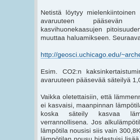
Netistä löytyy mielenkiintoinen
avaruuteen pääsevän sät
kasvihuonekaasujen pitoisuuden
muuttaa haluamikseen. Seuraavalla
http://geosci.uchicago.edu/~arche
Esim. CO2:n kaksinkertaistu
avaruuteen pääsevää säteilyä 1
Vaikka oletettaisiin, että lämme
ei kasvaisi, maanpinnan lämpötil
koska säteily kasvaa lämp
verrannollisena. Jos alkulämpöt
lämpötila nousisi siis vain 300,8K
lämpötilan nousu hidastuisi lisä