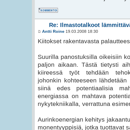
Kommentoi
Re: Ilmastotalkoot lämmittävä
Antti Roine
19.03.2008 18:30
Kiitokset rakentavasta palauttee
Suurilla panostuksilla oikeisiin 
paljon aikaan. Tästä tietysti a
kiireessä työt tehdään teho
johonkin kohteeseen lähdetään 
siinä edes potentiaalisia mah
energiassa on mahtava potentia
nykytekniikalla, verrattuna esime
Aurinkoenergian kehitys jakaantuu
monentyyppisiä, jotka tuottavat s