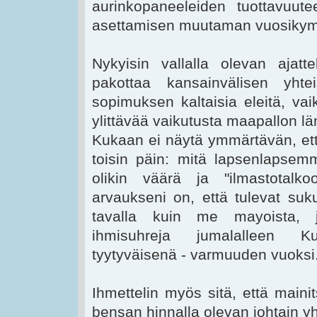
aurinkopaneeleiden tuottavuut
asettamisen muutaman vuosik
Nykyisin vallalla olevan ajat
pakottaa kansainvälisen yht
sopimuksen kaltaisia eleitä, vaik
ylittävää vaikutusta maapallon l
Kukaan ei näytä ymmärtävän, ett
toisin päin: mitä lapsenlapsemm
olikin väärä ja "ilmastotalko
arvaukseni on, että tulevat suk
tavalla kuin me mayoista, j
ihmisuhreja jumalalleen K
tyytyväisenä - varmuuden vuoksi
Ihmettelin myös sitä, että mainit
bensan hinnalla olevan johtain yh