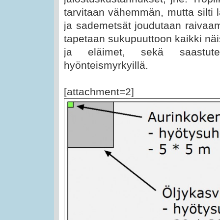
tarvitaan vähemmän, mutta silti l
ja sademetsät joudutaan raivaa
tapetaan sukupuuttoon kaikki näi
ja eläimet, sekä saastutet
hyönteismyrkyillä.
[attachment=2]