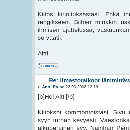
Kiitos kirjoituksestasi. Ehkä 
rengikseen. Siihen minäkin u
ihmisen ajattelussa, vastuunkan
se vaatii.
Altti
Kommentoi
Re: Ilmastotalkoot lämmittävä
Antti Roine
22.03.2008 12:19
[b]Hei Altti[/b]
Kiitokset kommenteistasi. Sivuu
syyn turhan kevyesti. Väestön
alkuperäinen syy. Näinhän Pentti