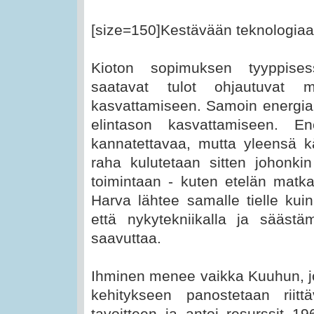
[size=150]Kestävään teknologiaan
Kioton sopimuksen tyyppises
saatavat tulot ohjautuvat 
kasvattamiseen. Samoin energia
elintason kasvattamiseen. E
kannatettavaa, mutta yleensä kä
raha kulutetaan sitten johonkin
toimintaan - kuten etelän matkaa
Harva lähtee samalle tielle kuin 
että nykytekniikalla ja säästä
saavuttaa.
Ihminen menee vaikka Kuuhun, jos
kehitykseen panostetaan riit
tavoitteen ja antoi resurssit 19