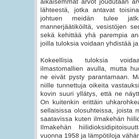
aikaisemmat arvot joudutaan ar
lähteestä, jotka antavat toisina
johtuen meidän tulee jat
mannerjäätiköiltä, vesistöjen sed
sekä kehittää yhä parempia anal
joilla tuloksia voidaan yhdistää ja
Kokeellisia tuloksia void
ilmastomallien avulla, mutta huo
ne eivät pysty parantamaan. Mal
niille tunnettuja oikeita vastauk
kovin suuri yllätys, että ne näy
On kuitenkin erittäin uhkarohke
sellaisissa olosuhteissa, joista m
saatavissa kuten ilmakehän hiilid
Ilmakehän hiilidioksidipitoisu
vuonna 1958 ja lämpötiloja vähä