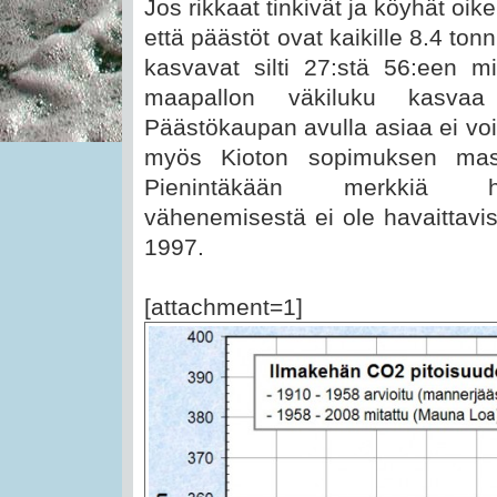
Jos rikkaat tinkivät ja köyhät oik
että päästöt ovat kaikille 8.4 tonni
kasvavat silti 27:stä 56:een mi
maapallon väkiluku kasvaa
Päästökaupan avulla asiaa ei voi
myös Kioton sopimuksen mase
Pienintäkään merkkiä hiil
vähenemisestä ei ole havaittav
1997.
[attachment=1]