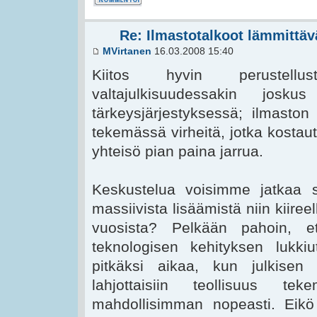
Re: Ilmastotalkoot lämmittävä
MVirtanen
16.03.2008 15:40
Kiitos hyvin perustellus
valtajulkisuudessakin josk
tärkeysjärjestyksessä; ilmasto
tekemässä virheitä, jotka kostaut
yhteisö pian paina jarrua.
Keskustelua voisimme jatkaa si
massiivista lisäämistä niin kiire
vuosista? Pelkään pahoin, et
teknologisen kehityksen lukki
pitkäksi aikaa, kun julkisen v
lahjottaisiin teollisuus t
mahdollisimman nopeasti. Eikö v