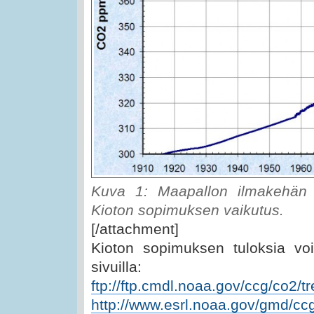
Kuva 1: Maapallon ilmakehän hi
Kioton sopimuksen vaikutus.
[/attachment]
Kioton sopimuksen tuloksia voi
sivuilla:
ftp://ftp.cmdl.noaa.gov/ccg/co2/
http://www.esrl.noaa.gov/gmd/ccg