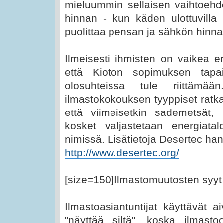
mieluummin sellaisen vaihtoehd
hinnan - kun käden ulottuvilla
puolittaa pensan ja sähkön hinna
Ilmeisesti ihmisten on vaikea e
että Kioton sopimuksen tap
olosuhteissa tule riittäm
ilmastokokouksen tyyppiset ratka
että viimeisetkin sademetsät, 
kosket valjastetaan energiata
nimissä. Lisätietoja Desertec ha
http://www.desertec.org/
[size=150]Ilmastomuutosten syyt 
Ilmastoasiantuntijat käyttävät 
"näyttää siltä", koska ilmasto