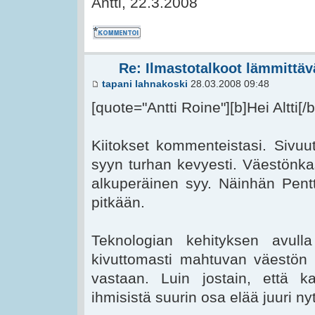
Antti, 22.3.2008
Kommentoi
Re: Ilmastotalkoot lämmittävä
tapani lahnakoski
28.03.2008 09:48
[quote="Antti Roine"][b]Hei Altti[/b
Kiitokset kommenteistasi. Sivuu
syyn turhan kevyesti. Väestön
alkuperäinen syy. Näinhän Pentti
pitkään.
Teknologian kehityksen avull
kivuttomasti mahtuvan väestön 
vastaan. Luin jostain, että k
ihmisistä suurin osa elää juuri ny