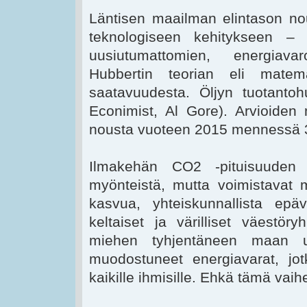
Läntisen maailman elintason nou
teknologiseen kehitykseen – e
uusiutumattomien, energiava
Hubbertin teorian eli matema
saatavuudesta. Öljyn tuotanto
Econimist, Al Gore). Arvioiden 
nousta vuoteen 2015 mennessä 38
Ilmakehän CO2 -pituisuuden 
myönteistä, mutta voimistavat m
kasvua, yhteiskunnallista epä
keltaiset ja värilliset väestöry
miehen tyhjentäneen maan uu
muodostuneet energiavarat, jotk
kaikille ihmisille. Ehkä tämä vaih