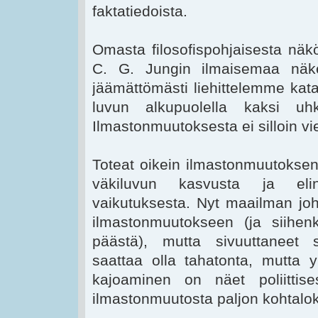
faktatiedoista.
Omasta filosofispohjaisesta näkö
C. G. Jungin ilmaisemaa näke
jäämättömästi liehittelemme kata
luvun alkupuolella kaksi uhk
Ilmastonmuutoksesta ei silloin vi
Toteat oikein ilmastonmuutokse
väkiluvun kasvusta ja eli
vaikutuksesta. Nyt maailman joh
ilmastonmuutokseen (ja siihe
päästä), mutta sivuuttaneet 
saattaa olla tahatonta, mutta yh
kajoaminen on näet poliittise
ilmastonmuutosta paljon kohtalo