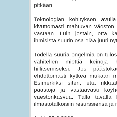
pitkään.
Teknologian kehityksen avull
kivuttomasti mahtuvan väestön 
vastaan. Luin jostain, että k
ihmisistä suurin osa elää juuri ny
Todella suuria ongelmia on tuloss
vähitellen miettiä keinoja 
hillitsemiseksi. Jos päästö
ehdottomasti kytkeä mukaan 
Esimerkiksi siten, että rikk
päästöjä ja vastaavasti köyh
väestönkasvua. Tällä tavalla
ilmastotalkoisiin resurssiensa j