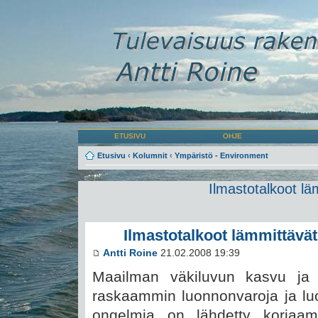
ETUSIVU
OHJE
Etusivu
‹
Kolumnit
‹
Ympäristö - Environment
Ilmastotalkoot lä
Ilmastotalkoot lämmittävät
Antti Roine
21.02.2008 19:39
Maailman väkiluvun kasvu ja 
raskaammin luonnonvaroja ja luo
ongelmia on lähdetty korjaa