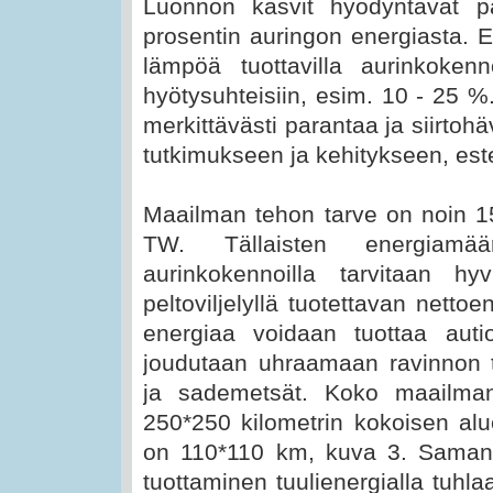
Luonnon kasvit hyödyntävät p
prosentin auringon energiasta. Er
lämpöä tuottavilla aurinkoken
hyötysuhteisiin, esim. 10 - 25 %
merkittävästi parantaa ja siirtoh
tutkimukseen ja kehitykseen, este
Maailman tehon tarve on noin 1
TW. Tällaisten energiamäär
aurinkokennoilla tarvitaan hy
peltoviljelyllä tuotettavan netto
energiaa voidaan tuottaa auti
joudutaan uhraamaan ravinnon tu
ja sademetsät. Koko maailman
250*250 kilometrin kokoisen al
on 110*110 km, kuva 3. Samanl
tuottaminen tuulienergialla tuh