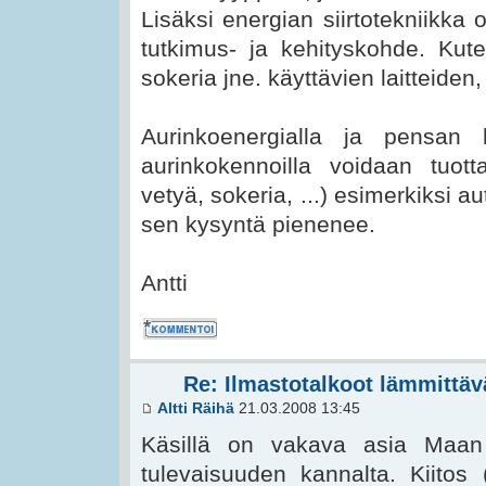
Lisäksi energian siirtotekniikka o
tutkimus- ja kehityskohde. Kut
sokeria jne. käyttävien laitteiden
Aurinkoenergialla ja pensan
aurinkokennoilla voidaan tuott
vetyä, sokeria, ...) esimerkiksi a
sen kysyntä pienenee.
Antti
Kommentoi
Re: Ilmastotalkoot lämmittävä
Altti Räihä
21.03.2008 13:45
Käsillä on vakava asia Maan 
tulevaisuuden kannalta. Kiitos 