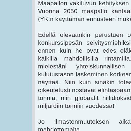
Maapallon väkiluvun kehityksen 
Vuonna 2050 maapallo kantaa p
(YK:n käyttämän ennusteen muk
Edellä olevaankin perustuen ol
konkurssipesän selvitysmiehiksi
ennen kuin he ovat edes eläk
kaikilla mahdollisilla rintami
mielestäni yhteiskunnallis
kulutustason laskeminen korkean
näyttää. Niin kuin sinäkin totea
oikeutetusti nostavat elintasoaan 
tonnia, niin globaalit hiilidioks
miljardiin tonniin vuodessa!”
Jo ilmastonmuutoksen aika
mahdottomalta.