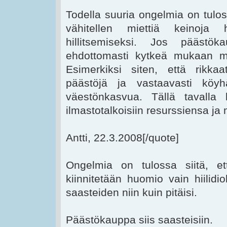
Todella suuria ongelmia on tuloss
vähitellen miettiä keinoja 
hillitsemiseksi. Jos päästö
ehdottomasti kytkeä mukaan 
Esimerkiksi siten, että rikk
päästöjä ja vastaavasti köyh
väestönkasvua. Tällä tavalla
ilmastotalkoisiin resurssiensa j
Antti, 22.3.2008[/quote]
Ongelmia on tulossa siitä, e
kiinnitetään huomio vain hiilidi
saasteiden niin kuin pitäisi.
Päästökauppa siis saasteisiin.