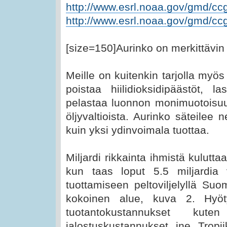
http://www.esrl.noaa.gov/gmd/ccg
http://www.esrl.noaa.gov/gmd/ccg
[size=150]Aurinko on merkittävin
Meille on kuitenkin tarjolla myös
poistaa hiilidioksidipäästöt, 
pelastaa luonnon monimuotoisu
öljyvaltioista. Aurinko säteilee
kuin yksi ydinvoimala tuottaa.
Miljardi rikkainta ihmistä kulut
kun taas loput 5.5 miljardia
tuottamiseen peltoviljelyllä Su
kokoinen alue, kuva 2. Hyöt
tuotantokustannukset kuten
jalostuskustannukset, jne. Tropii