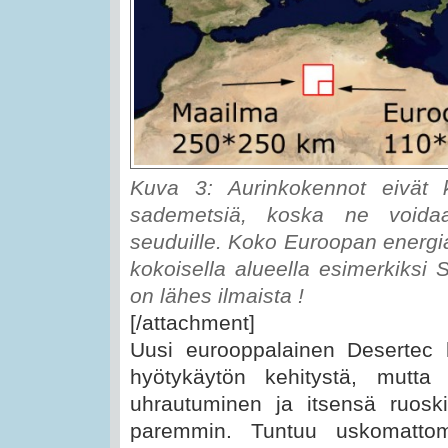
Kuva 3: Aurinkokennot eivät k
sademetsiä, koska ne voidaan 
seuduille. Koko Euroopan energi
kokoisella alueella esimerkiksi
on lähes ilmaista !
[/attachment]
Uusi eurooppalainen Desertec 
hyötykäytön kehitystä, mutta 
uhrautuminen ja itsensä ruosk
paremmin. Tuntuu uskomattoma