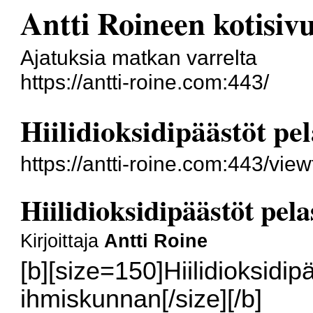
Antti Roineen kotisiv
Ajatuksia matkan varrelta
https://antti-roine.com:443/
Hiilidioksidipäästöt p
https://antti-roine.com:443/vi
Hiilidioksidipäästöt pel
Kirjoittaja
Antti Roine
[b][size=150]Hiilidioksidip
ihmiskunnan[/size][/b]