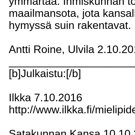
ymmärtää. Ihmiskunnan to
maailmansota, jota kansallis
hymyssä suin rakentavat.
Antti Roine, Ulvila 2.10.2
____________________
[b]Julkaistu:[/b]
Ilkka 7.10.2016
http://www.ilkka.fi/mielip
Satakunnan Kansa 10.10