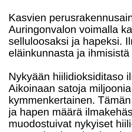
Kasvien perusrakennusainee
Auringonvalon voimalla ka
selluloosaksi ja hapeksi. I
eläinkunnasta ja ihmisistä
Nykyään hiilidioksiditaso
Aikoinaan satoja miljoonia 
kymmenkertainen. Tämän a
ja hapen määrä ilmakehä
muodostuivat nykyiset hiil