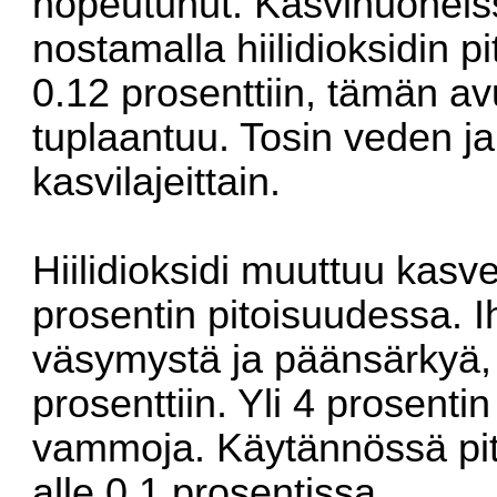
nopeutunut. Kasvihuoneis
nostamalla hiilidioksidin p
0.12 prosenttiin, tämän av
tuplaantuu. Tosin veden ja 
kasvilajeittain.
Hiilidioksidi muuttuu kasvei
prosentin pitoisuudessa. Ih
väsymystä ja päänsärkyä, 
prosenttiin. Yli 4 prosenti
vammoja. Käytännössä pito
alle 0.1 prosentissa.