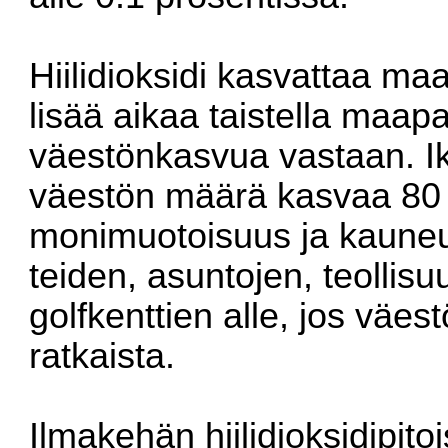
Hiilidioksidi kasvattaa ma
lisää aikaa taistella maap
väestönkasvua vastaan. Ik
väestön määrä kasvaa 80 m
monimuotoisuus ja kauneu
teiden, asuntojen, teollisu
golfkenttien alle, jos väe
ratkaista.
Ilmakehän hiilidioksidipit