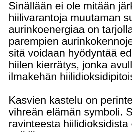
Sinällään ei ole mitään jä
hiilivarantoja muutaman s
aurinkoenergiaa on tarjoll
parempien aurinkokennoje
sitä voidaan hyödyntää edul
hiilen kierrätys, jonka av
ilmakehän hiilidioksidipito
Kasvien kastelu on perint
vihreän elämän symboli. 
ravinteesta hiilidioksidist