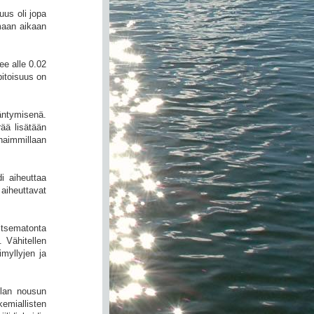
uus oli jopa
maan aikaan
ee alle 0.02
pitoisuus on
äntymisenä.
ää lisätään
haimmillaan
di aiheuttaa
aiheuttavat
itsematonta
 Vähitellen
myllyjen ja
ilan nousun
emiallisten