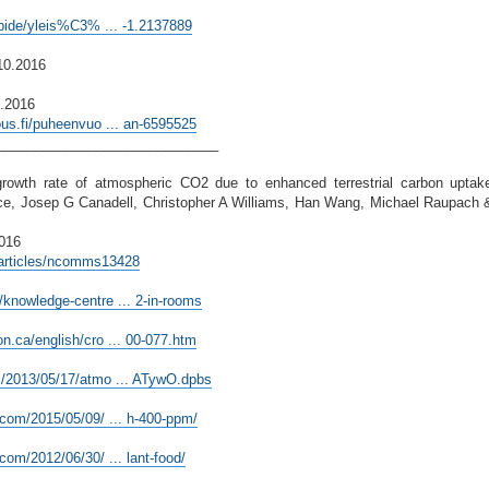
lipide/yleis%C3% ... -1.2137889
10.2016
1.2016
ous.fi/puheenvuo ... an-6595525
_____________________________
rowth rate of atmospheric CO2 due to enhanced terrestrial carbon uptak
tice, Josep G Canadell, Christopher A Williams, Han Wang, Michael Raupach
016
/articles/ncomms13428
/knowledge-centre ... 2-in-rooms
n.ca/english/cro ... 00-077.htm
m/2013/05/17/atmo ... ATywO.dpbs
.com/2015/05/09/ ... h-400-ppm/
com/2012/06/30/ ... lant-food/