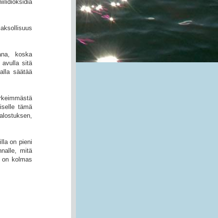
lidioksidia
aksollisuus
ana, koska
avulla sitä
alla säätää
ärkeimmästä
iselle tämä
jalostuksen,
lla on pieni
nalle, mitä
a on kolmas