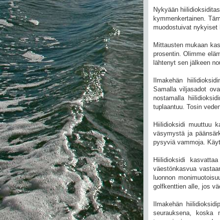
Nykyään hiilidioksidita
kymmenkertainen. Tämä
muodostuivat nykyiset h
Mittausten mukaan kasvi
prosentin. Olimme elämä
lähtenyt sen jälkeen n
Ilmakehän hiilidioksid
Samalla viljasadot ov
nostamalla hiilidioksi
tuplaantuu. Tosin veden j
Hiilidioksidi muuttuu k
väsymystä ja päänsärky
pysyviä vammoja. Käytä
Hiilidioksidi kasvatt
väestönkasvua vastaan
luonnon monimuotoisuus
golfkenttien alle, jos 
Ilmakehän hiilidioksi
seurauksena, koska m