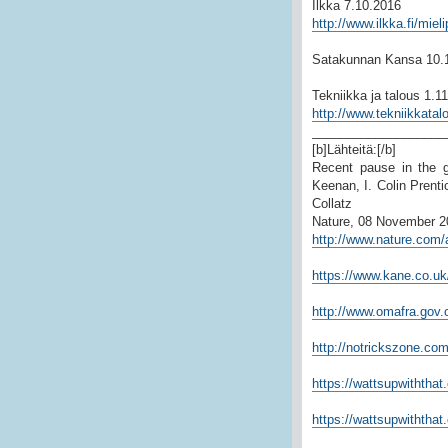
Ilkka 7.10.2016
http://www.ilkka.fi/mie
Satakunnan Kansa 10.
Tekniikka ja talous 1.1
http://www.tekniikkatal
___________________
[b]Lähteitä:[/b]
Recent pause in the g
Keenan, I. Colin Pren
Collatz
Nature, 08 November 2
http://www.nature.com
https://www.kane.co.uk
http://www.omafra.gov.o
http://notrickszone.co
https://wattsupwiththat
https://wattsupwiththat.