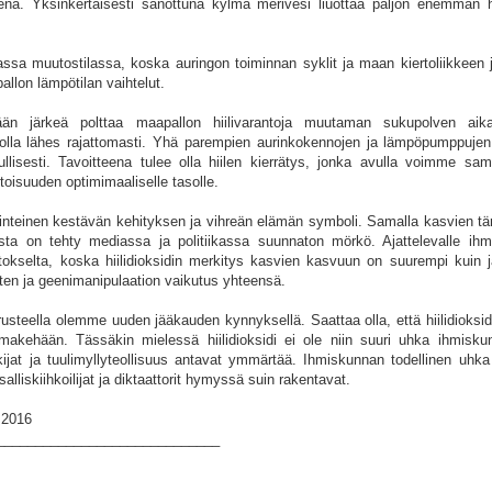
na. Yksinkertaisesti sanottuna kylmä merivesi liuottaa paljon enemmän hii
sa muutostilassa, koska auringon toiminnan syklit ja maan kiertoliikkeen j
allon lämpötilan vaihtelut.
ään järkeä polttaa maapallon hiilivarantoja muutaman sukupolven aik
jolla lähes rajattomasti. Yhä parempien aurinkokennojen ja lämpöpumppujen 
lisesti. Tavoitteena tulee olla hiilen kierrätys, jonka avulla voimme sam
itoisuuden optimimaaliselle tasolle.
inteinen kestävän kehityksen ja vihreän elämän symboli. Samalla kasvien t
idista on tehty mediassa ja politiikassa suunnaton mörkö. Ajattelevalle ihm
petokselta, koska hiilidioksidin merkitys kasvien kasvuun on suurempi kuin 
ten ja geenimanipulaation vaikutus yhteensä.
erusteella olemme uuden jääkauden kynnyksellä. Saattaa olla, että hiilidioksidi
makehään. Tässäkin mielessä hiilidioksidi ei ole niin suuri uhka ihmiskun
tkijat ja tuulimyllyteollisuus antavat ymmärtää. Ihmiskunnan todellinen uhk
lliskiihkoilijat ja diktaattorit hymyssä suin rakentavat.
0.2016
_____________________________