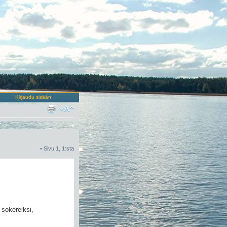
Kirjaudu sisään
• Sivu
1
,
1
:sta
sokereiksi,