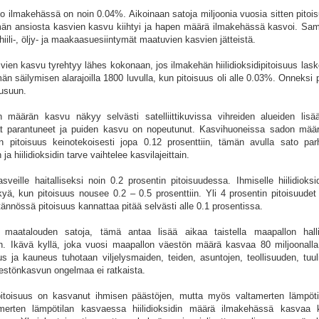
so ilmakehässä on noin 0.04%. Aikoinaan satoja miljoonia vuosia sitten pitois
n ansiosta kasvien kasvu kiihtyi ja hapen määrä ilmakehässä kasvoi. Sa
iili-, öljy- ja maakaasuesiintymät maatuvien kasvien jätteistä.
en kasvu tyrehtyy lähes kokonaan, jos ilmakehän hiilidioksidipitoisuus lask
n säilymisen alarajoilla 1800 luvulla, kun pitoisuus oli alle 0.03%. Onneksi 
ousuun.
in määrän kasvu näkyy selvästi satelliittikuvissa vihreiden alueiden lisä
at parantuneet ja puiden kasvu on nopeutunut. Kasvihuoneissa sadon määr
din pitoisuus keinotekoisesti jopa 0.12 prosenttiin, tämän avulla sato par
a hiilidioksidin tarve vaihtelee kasvilajeittain.
asveille haitalliseksi noin 0.2 prosentin pitoisuudessa. Ihmiselle hiilidioksi
ä, kun pitoisuus nousee 0.2 – 0.5 prosenttiin. Yli 4 prosentin pitoisuudet 
nnössä pitoisuus kannattaa pitää selvästi alle 0.1 prosentissa.
aa maatalouden satoja, tämä antaa lisää aikaa taistella maapallon hall
. Ikävä kyllä, joka vuosi maapallon väestön määrä kasvaa 80 miljoonalla.
 ja kauneus tuhotaan viljelysmaiden, teiden, asuntojen, teollisuuden, tuuli
väestönkasvun ongelmaa ei ratkaista.
dipitoisuus on kasvanut ihmisen päästöjen, mutta myös valtamerten lämpöt
erten lämpötilan kasvaessa hiilidioksidin määrä ilmakehässä kasvaa k