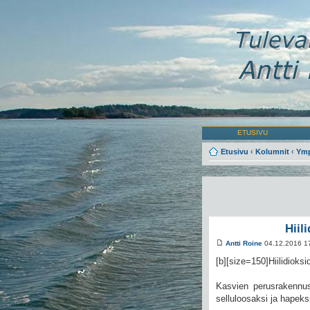
ETUSIVU
Etusivu
‹
Kolumnit
‹
Ymp
Hiil
Antti Roine
04.12.2016 1
[b][size=150]Hiilidioks
Kasvien perusrakennusa
selluloosaksi ja hapeksi