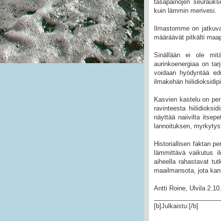
tasapainojen seuraukse
kuin lämmin merivesi.
Ilmastomme on jatkuvas
määräävät pitkälti maap
Sinällään ei ole mit
aurinkoenergiaa on tar
voidaan hyödyntää edul
ilmakehän hiilidioksidip
Kasvien kastelu on per
ravinteesta hiilidioks
näyttää naiivilta itse
lannoituksen, myrkytys
Historiallisen faktan p
lämmittävä vaikutus il
aiheella rahastavat tu
maailmansota, jota kansa
Antti Roine, Ulvila 2.1
___________________
[b]Julkaistu:[/b]