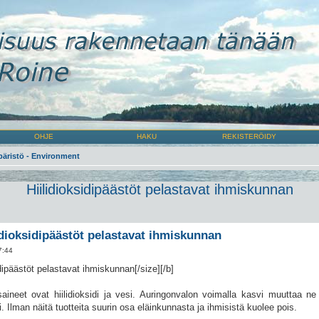
OHJE
HAKU
REKISTERÖIDY
äristö - Environment
Hiilidioksidipäästöt pelastavat ihmiskunnan
idioksidipäästöt pelastavat ihmiskunnan
7:44
idipäästöt pelastavat ihmiskunnan[/size][/b]
ineet ovat hiilidioksidi ja vesi. Auringonvalon voimalla kasvi muuttaa ne 
. Ilman näitä tuotteita suurin osa eläinkunnasta ja ihmisistä kuolee pois.