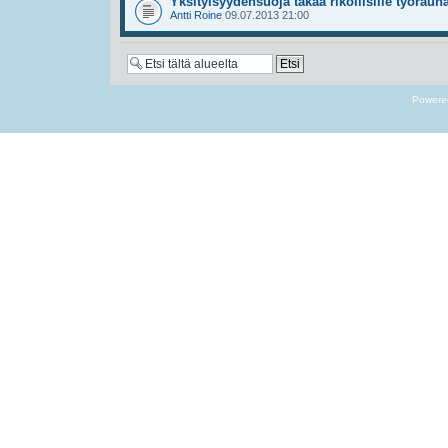
Yksityisyydensuoja takaa rikollisille työrauh
Antti Roine
09.07.2013 21:00
Powere