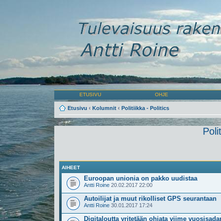
ETUSIVU
OHJE
Etusivu
‹
Kolumnit
‹
Politiikka - Politics
Poli
AIHEET
Euroopan unionia on pakko uudistaa
Antti Roine
20.02.2017 22:00
Autoilijat ja muut rikolliset GPS seurantaan
Antti Roine
30.01.2017 17:24
Digitaloutta yritetään ohjata viime vuosisada