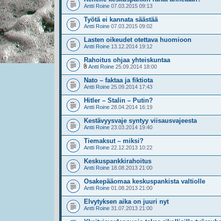
Antti Roine
07.03.2015 09:13
Työtä ei kannata säästää
Antti Roine
07.03.2015 09:02
Lasten oikeudet otettava huomioon
Antti Roine
13.12.2014 19:12
Rahoitus ohjaa yhteiskuntaa
Antti Roine
25.09.2014 18:00
Nato – faktaa ja fiktiota
Antti Roine
25.09.2014 17:43
Hitler – Stalin – Putin?
Antti Roine
28.04.2014 16:19
Kestävyysvaje syntyy viisausvajeesta
Antti Roine
23.03.2014 19:40
Tiemaksut – miksi?
Antti Roine
22.12.2013 10:22
Keskuspankkirahoitus
Antti Roine
18.08.2013 21:00
Osakepääomaa keskuspankista valtiolle
Antti Roine
01.08.2013 21:00
Elvytyksen aika on juuri nyt
Antti Roine
31.07.2013 21:00