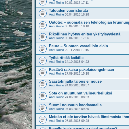
Antti Roine
30.01.2017 17:11
Talouden vuoristorata
Antti Roine
05.04.2016 18:28
Outotec – suomalaisen teknologian kruununj
Antti Roine
05.04.2016 18:18
Rikollinen hyötyy eniten yksityisyydestä
Antti Roine
05.04.2016 17:56
Peura – Suomen vaarallisin eläin
Antti Roine
29.11.2015 19:45
Työtä riittää kaikille
Antti Roine
14.10.2015 04:22
Kestävä ratkaisu pakolaisongelmaan
Antti Roine
17.09.2015 15:18
Säästölinjalla talous ei nouse
Antti Roine
24.06.2015 08:37
Sota on muuttunut välineurheiluksi
Antti Roine
24.06.2015 08:33
Suomi nousuun koodaamalla
Antti Roine
07.03.2015 09:30
Meidän ei ole tarvitse hävetä länsimaisia ih
Antti Roine
07.03.2015 09:28
Kenelle keskuspankin rahat annetaan?