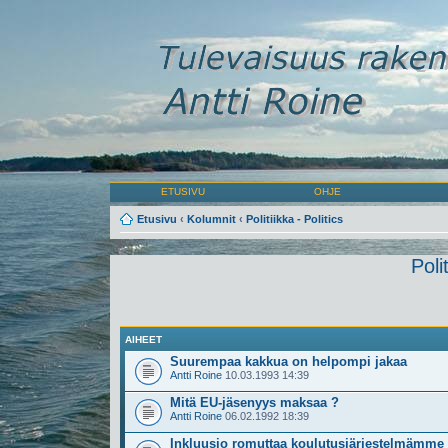
ETUSIVU
OHJE
Etusivu
‹
Kolumnit
‹
Politiikka - Politics
Poli
AIHEET
Suurempaa kakkua on helpompi jakaa
Antti Roine
10.03.1993 14:39
Mitä EU-jäsenyys maksaa ?
Antti Roine
06.02.1992 18:39
Inkluusio romuttaa koulutusjärjestelmämme