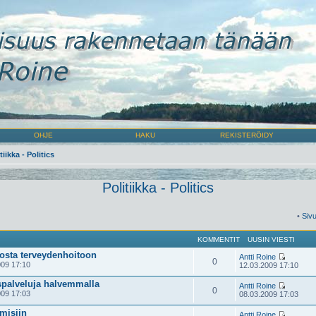
OHJE
HAKU
REKISTERÖIDY
tiikka - Politics
Politiikka - Politics
•
Siv
KOMMENTIT
UUSIN VIESTI
osta terveydenhoitoon
Antti Roine
0
09 17:10
12.03.2009 17:10
palveluja halvemmalla
Antti Roine
0
09 17:03
08.03.2009 17:03
misiin
Antti Roine