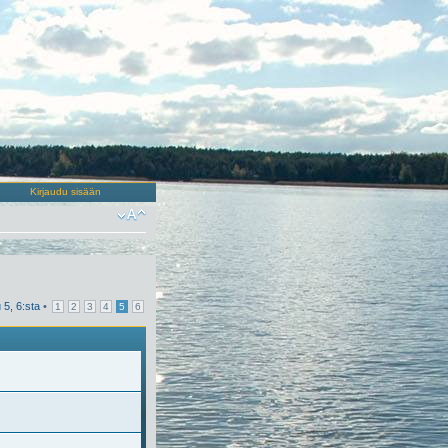
Kirjaudu sisään
u
5
,
6
:sta
•
1
2
3
4
5
6