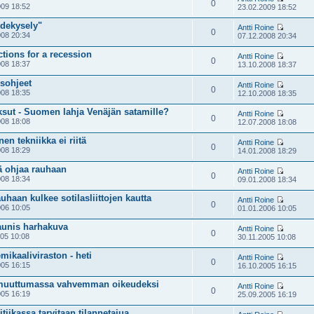
0
09 18:52
23.02.2009 18:52
idekysely"
Antti Roine
0
08 20:34
07.12.2008 20:34
ctions for a recession
Antti Roine
0
08 18:37
13.10.2008 18:37
sohjeet
Antti Roine
0
08 18:35
12.10.2008 18:35
sut - Suomen lahja Venäjän satamille?
Antti Roine
0
08 18:08
12.07.2008 18:08
en tekniikka ei riitä
Antti Roine
0
08 18:29
14.01.2008 18:29
 ohjaa rauhaan
Antti Roine
0
08 18:34
09.01.2008 18:34
uhaan kulkee sotilasliittojen kautta
Antti Roine
0
06 10:05
01.01.2006 10:05
kaunis harhakuva
Antti Roine
0
05 10:08
30.11.2005 10:08
ikaaliviraston - heti
Antti Roine
0
05 16:15
16.10.2005 16:15
 muuttumassa vahvemman oikeudeksi
Antti Roine
0
05 16:19
25.09.2005 16:19
tiikassa tarvitaan tilannetajua