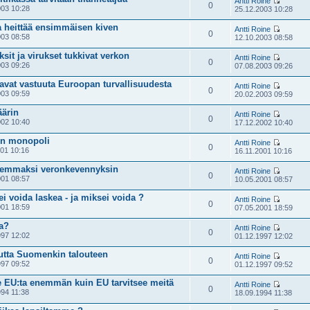
Antti Roine
0
03 10:28
25.12.2003 10:28
 heittää ensimmäisen kiven
Antti Roine
0
03 08:58
12.10.2003 08:58
ksit ja virukset tukkivat verkon
Antti Roine
0
03 09:26
07.08.2003 09:26
avat vastuuta Euroopan turvallisuudesta
Antti Roine
0
03 09:59
20.02.2003 09:59
äärin
Antti Roine
0
02 10:40
17.12.2002 10:40
in monopoli
Antti Roine
0
01 10:16
16.11.2001 10:16
remmaksi veronkevennyksin
Antti Roine
0
01 08:57
10.05.2001 08:57
ei voida laskea - ja miksei voida ?
Antti Roine
0
01 18:59
07.05.2001 18:59
a?
Antti Roine
0
97 12:02
01.12.1997 12:02
autta Suomenkin talouteen
Antti Roine
0
97 09:52
01.12.1997 09:52
 EU:ta enemmän kuin EU tarvitsee meitä
Antti Roine
0
94 11:38
18.09.1994 11:38