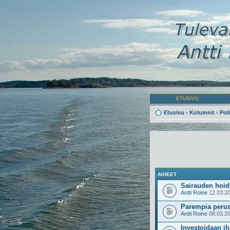
ETUSIVU
Etusivu
‹
Kolumnit
‹
Poli
AIHEET
Sairauden hoid
Antti Roine
12.03.20
Parempia perus
Antti Roine
08.03.20
Investoidaan ih