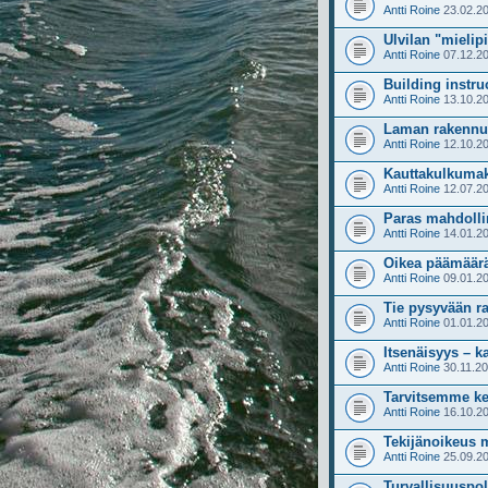
Antti Roine
23.02.20
Ulvilan "mielip
Antti Roine
07.12.20
Building instru
Antti Roine
13.10.20
Laman rakennu
Antti Roine
12.10.20
Kauttakulkumak
Antti Roine
12.07.20
Paras mahdollin
Antti Roine
14.01.20
Oikea päämäärä
Antti Roine
09.01.20
Tie pysyvään ra
Antti Roine
01.01.20
Itsenäisyys – 
Antti Roine
30.11.20
Tarvitsemme kem
Antti Roine
16.10.20
Tekijänoikeus
Antti Roine
25.09.20
Turvallisuuspoli