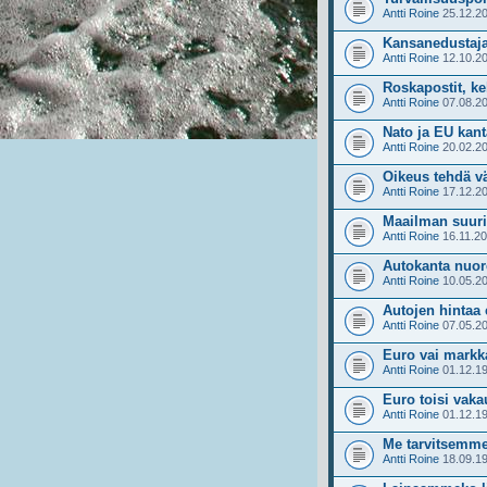
Antti Roine
25.12.20
Kansanedustaja
Antti Roine
12.10.20
Roskapostit, ke
Antti Roine
07.08.20
Nato ja EU kant
Antti Roine
20.02.20
Oikeus tehdä v
Antti Roine
17.12.20
Maailman suur
Antti Roine
16.11.20
Autokanta nuo
Antti Roine
10.05.20
Autojen hintaa 
Antti Roine
07.05.20
Euro vai markk
Antti Roine
01.12.19
Euro toisi vak
Antti Roine
01.12.19
Me tarvitsemme
Antti Roine
18.09.19