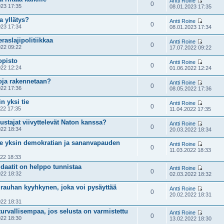
Antti Roine
0
23 17:35
08.01.2023 17:35
a yllätys?
Antti Roine
0
23 17:34
08.01.2023 17:34
raslajipolitiikkaa
Antti Roine
0
22 09:22
17.07.2022 09:22
opisto
Antti Roine
0
22 12:24
01.06.2022 12:24
oja rakennetaan?
Antti Roine
0
22 17:36
08.05.2022 17:36
n yksi tie
Antti Roine
0
22 17:35
11.04.2022 17:35
stajat viivyttelevät Naton kanssa?
Antti Roine
0
22 18:34
20.03.2022 18:34
lee yksin demokratian ja sananvapauden
Antti Roine
0
11.03.2022 18:33
22 18:33
idaatit on helppo tunnistaa
Antti Roine
0
22 18:32
02.03.2022 18:32
rauhan kyyhkynen, joka voi pysäyttää
Antti Roine
0
20.02.2022 18:31
22 18:31
turvallisempaa, jos selusta on varmistettu
Antti Roine
0
22 18:30
13.02.2022 18:30