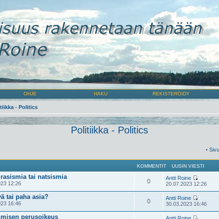
OHJE
HAKU
REKISTERÖIDY
tiikka - Politics
Politiikka - Politics
•
Siv
KOMMENTIT
UUSIN VIESTI
 rasismia tai natsismia
Antti Roine
0
23 12:26
20.07.2023 12:26
ä tai paha asia?
Antti Roine
0
23 16:46
30.03.2023 16:46
hmisen perusoikeus
Antti Roine