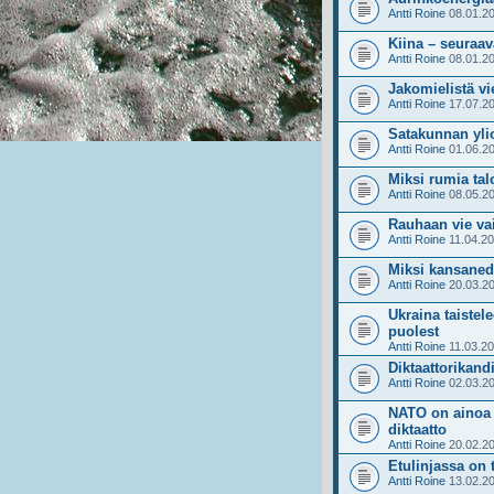
Antti Roine
08.01.20
Kiina – seuraav
Antti Roine
08.01.20
Jakomielistä vie
Antti Roine
17.07.20
Satakunnan yli
Antti Roine
01.06.20
Miksi rumia tal
Antti Roine
08.05.20
Rauhaan vie vai
Antti Roine
11.04.20
Miksi kansanedu
Antti Roine
20.03.20
Ukraina taiste
puolest
Antti Roine
11.03.20
Diktaattorikand
Antti Roine
02.03.20
NATO on ainoa 
diktaatto
Antti Roine
20.02.20
Etulinjassa on 
Antti Roine
13.02.20