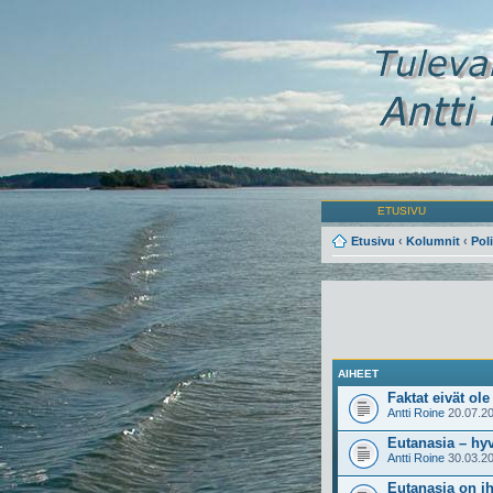
ETUSIVU
Etusivu
‹
Kolumnit
‹
Poli
AIHEET
Faktat eivät ole
Antti Roine
20.07.20
Eutanasia – hyv
Antti Roine
30.03.20
Eutanasia on i