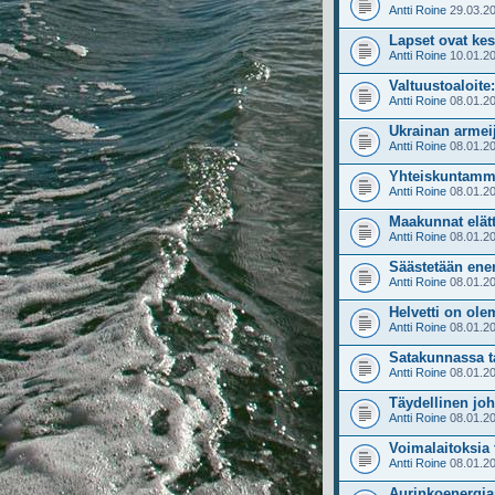
Antti Roine
29.03.20
Lapset ovat ke
Antti Roine
10.01.20
Valtuustoaloite
Antti Roine
08.01.20
Ukrainan armeij
Antti Roine
08.01.20
Yhteiskuntamme
Antti Roine
08.01.20
Maakunnat elät
Antti Roine
08.01.20
Säästetään ener
Antti Roine
08.01.20
Helvetti on ol
Antti Roine
08.01.20
Satakunnassa ta
Antti Roine
08.01.20
Täydellinen joh
Antti Roine
08.01.20
Voimalaitoksia 
Antti Roine
08.01.20
Aurinkoenergiaa 