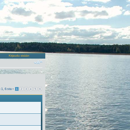
Kirjaudu sisään
u
1
,
6
:sta
•
1
2
3
4
5
6