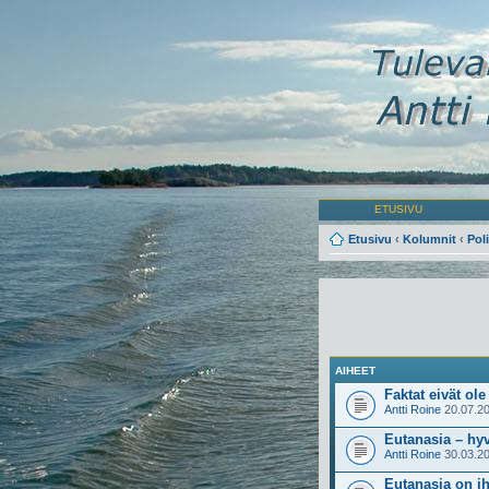
ETUSIVU
Etusivu
‹
Kolumnit
‹
Poli
AIHEET
Faktat eivät ole
Antti Roine
20.07.20
Eutanasia – hyv
Antti Roine
30.03.20
Eutanasia on i