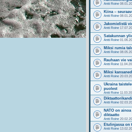
Antti Roine
08.01.20
Kiina – seuraav
Antti Roine
08.01.20
Jakomielistä vie
Antti Roine
17.07.20
Satakunnan yli
Antti Roine
01.06.20
Miksi rumia tal
Antti Roine
08.05.20
Rauhaan vie vai
Antti Roine
11.04.20
Miksi kansanedu
Antti Roine
20.03.20
Ukraina taiste
puolest
Antti Roine
11.03.20
Diktaattorikand
Antti Roine
02.03.20
NATO on ainoa 
diktaatto
Antti Roine
20.02.20
Etulinjassa on 
Antti Roine
13.02.20