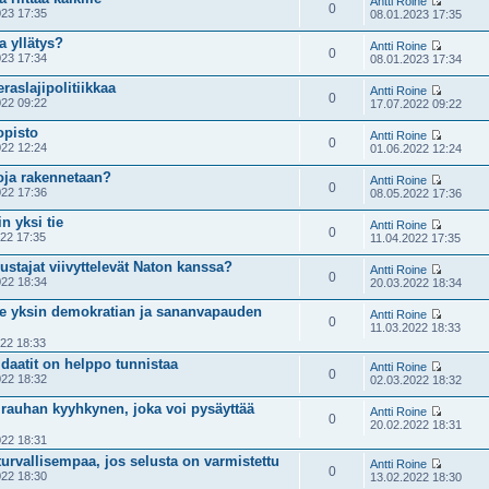
Antti Roine
0
23 17:35
08.01.2023 17:35
a yllätys?
Antti Roine
0
23 17:34
08.01.2023 17:34
raslajipolitiikkaa
Antti Roine
0
22 09:22
17.07.2022 09:22
opisto
Antti Roine
0
22 12:24
01.06.2022 12:24
oja rakennetaan?
Antti Roine
0
22 17:36
08.05.2022 17:36
n yksi tie
Antti Roine
0
22 17:35
11.04.2022 17:35
stajat viivyttelevät Naton kanssa?
Antti Roine
0
22 18:34
20.03.2022 18:34
lee yksin demokratian ja sananvapauden
Antti Roine
0
11.03.2022 18:33
22 18:33
idaatit on helppo tunnistaa
Antti Roine
0
22 18:32
02.03.2022 18:32
rauhan kyyhkynen, joka voi pysäyttää
Antti Roine
0
20.02.2022 18:31
22 18:31
turvallisempaa, jos selusta on varmistettu
Antti Roine
0
22 18:30
13.02.2022 18:30