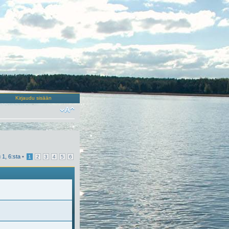
Kirjaudu sisään
u
1
,
6
:sta
•
1
2
3
4
5
6