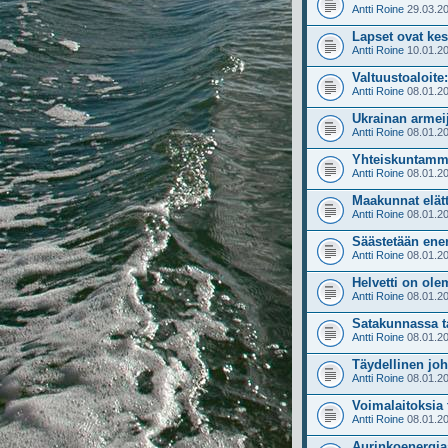
Antti Roine
29.03.20
Lapset ovat ke
Antti Roine
10.01.20
Valtuustoaloite
Antti Roine
08.01.20
Ukrainan armeij
Antti Roine
08.01.20
Yhteiskuntamme
Antti Roine
08.01.20
Maakunnat elät
Antti Roine
08.01.20
Säästetään ener
Antti Roine
08.01.20
Helvetti on ol
Antti Roine
08.01.20
Satakunnassa ta
Antti Roine
08.01.20
Täydellinen joh
Antti Roine
08.01.20
Voimalaitoksia 
Antti Roine
08.01.20
Aurinkoenergiaa 