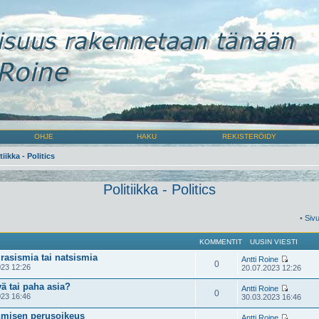
OHJE
HAKU
REKISTERÖIDY
tiikka - Politics
Politiikka - Politics
•
Siv
KOMMENTIT
UUSIN VIESTI
 rasismia tai natsismia
Antti Roine
0
23 12:26
20.07.2023 12:26
ä tai paha asia?
Antti Roine
0
23 16:46
30.03.2023 16:46
hmisen perusoikeus
Antti Roine