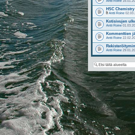
Antti Roine
16.01.20
HSC Chemistry
Antti Roine
02.03.
Kotisivujen ul
Antti Roine
01.03.20
Kommenttien j
Antti Roine
22.02.20
Rekisteröitymi
Antti Roine
29.01.20