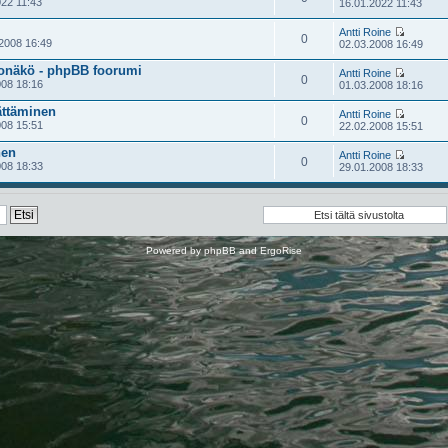
22 11:43
16.01.2022 11:43
Antti Roine
0
2008 16:49
02.03.2008 16:49
konäkö - phpBB foorumi
Antti Roine
0
08 18:16
01.03.2008 18:16
ättäminen
Antti Roine
0
08 15:51
22.02.2008 15:51
nen
Antti Roine
0
08 18:33
29.01.2008 18:33
Powered by
phpBB
and
ErgoRise