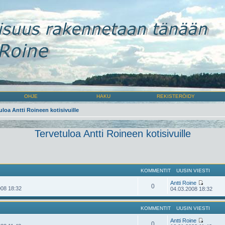
OHJE
HAKU
REKISTERÖIDY
uloa Antti Roineen kotisivuille
Tervetuloa Antti Roineen kotisivuille
KOMMENTIT
UUSIN VIESTI
Antti Roine
0
08 18:32
04.03.2008 18:32
KOMMENTIT
UUSIN VIESTI
Antti Roine
0