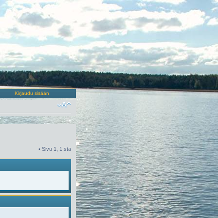
Kirjaudu sisään
• Sivu
1
,
1
:sta