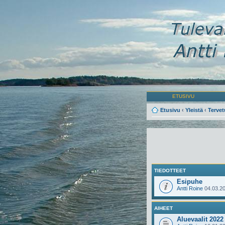
ETUSIVU
Etusivu
‹
Yleistä
‹
Tervet
TIEDOTTEET
Esipuhe
Antti Roine
04.03.20
AIHEET
Aluevaalit 2022