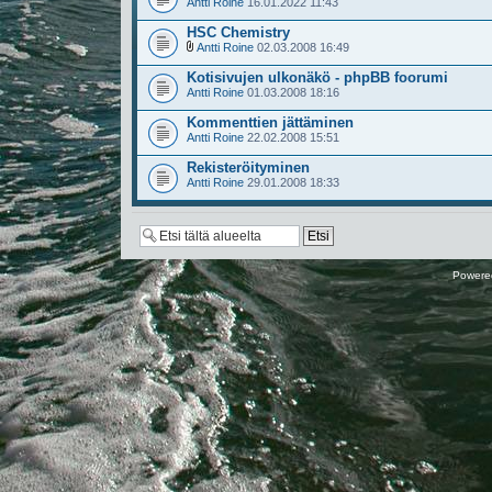
Antti Roine
16.01.2022 11:43
HSC Chemistry
Antti Roine
02.03.2008 16:49
Kotisivujen ulkonäkö - phpBB foorumi
Antti Roine
01.03.2008 18:16
Kommenttien jättäminen
Antti Roine
22.02.2008 15:51
Rekisteröityminen
Antti Roine
29.01.2008 18:33
Powere