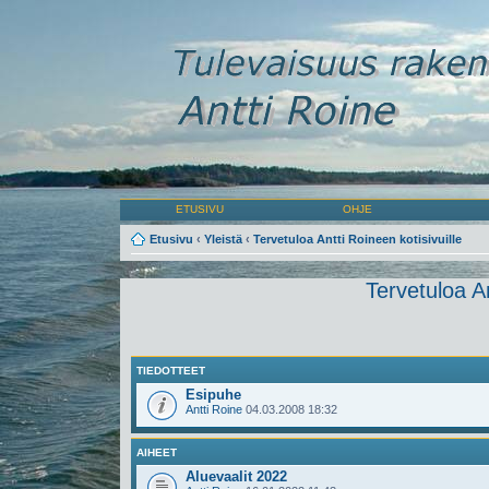
ETUSIVU
OHJE
Etusivu
‹
Yleistä
‹
Tervetuloa Antti Roineen kotisivuille
Tervetuloa An
TIEDOTTEET
Esipuhe
Antti Roine
04.03.2008 18:32
AIHEET
Aluevaalit 2022