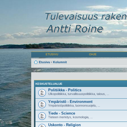
ETUSIVU
OHJE
Etusivu
‹
Kolumnit
KESKUSTELUALUE
Politiikka - Politics
Ulkopolitiikka, turvallisuuspolitiikka, talous, ...
Ympäristö - Environment
Ympäristöpolitiikka, luonnonsuojelu, ...
Tiede - Science
Tieteen merkitys, kosmologia, ...
Uskonto - Religion