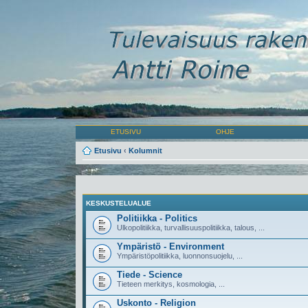
ETUSIVU
OHJE
Etusivu
‹
Kolumnit
KESKUSTELUALUE
Politiikka - Politics
Ulkopolitiikka, turvallisuuspolitiikka, talous, ...
Ympäristö - Environment
Ympäristöpolitiikka, luonnonsuojelu, ...
Tiede - Science
Tieteen merkitys, kosmologia, ...
Uskonto - Religion