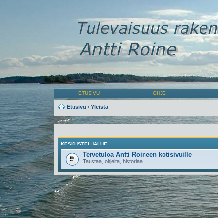
ETUSIVU
OHJE
Etusivu
‹
Yleistä
KESKUSTELUALUE
Tervetuloa Antti Roineen kotisivuille
Taustaa, ohjeita, historiaa...