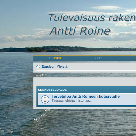
ETUSIVU
OHJE
Etusivu
‹
Yleistä
KESKUSTELUALUE
Tervetuloa Antti Roineen kotisivuille
Taustaa, ohjeita, historiaa...