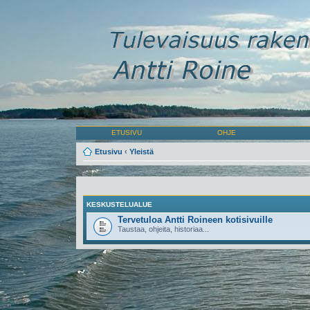
ETUSIVU
OHJE
Etusivu
‹
Yleistä
KESKUSTELUALUE
Tervetuloa Antti Roineen kotisivuille
Taustaa, ohjeita, historiaa...