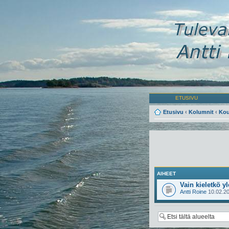
ETUSIVU
Etusivu
‹
Kolumnit
‹
Kou
AIHEET
Vain kieletkö yl
Antti Roine
10.02.20