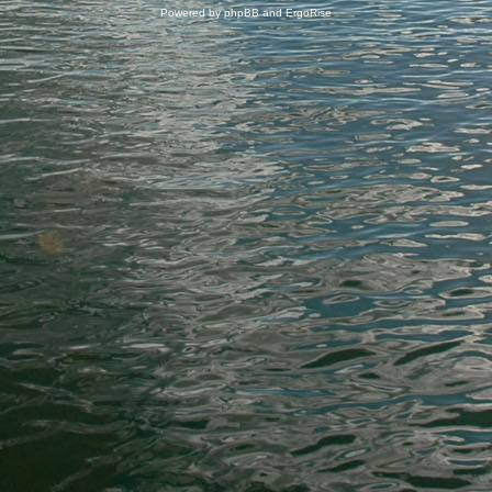
Powered by
phpBB
and
ErgoRise