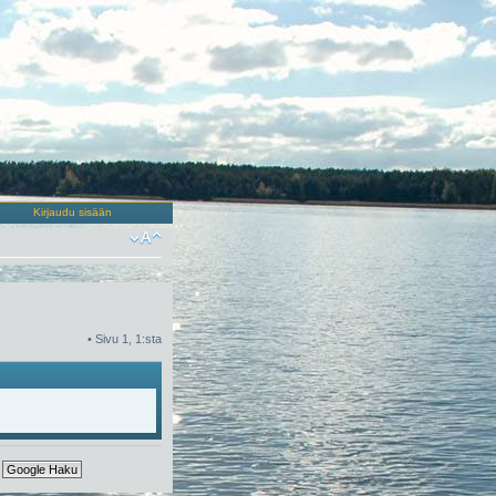
Kirjaudu sisään
• Sivu
1
,
1
:sta