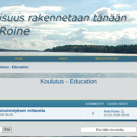
OHJE
HAKU
REKISTERÖIDY
lutus - Education
Koulutus - Education
KOMMENTIT
UUSIN VIESTI
eissivistyksen mittareita
Antti Roine
0
08 09:55
10.02.2008 09:55