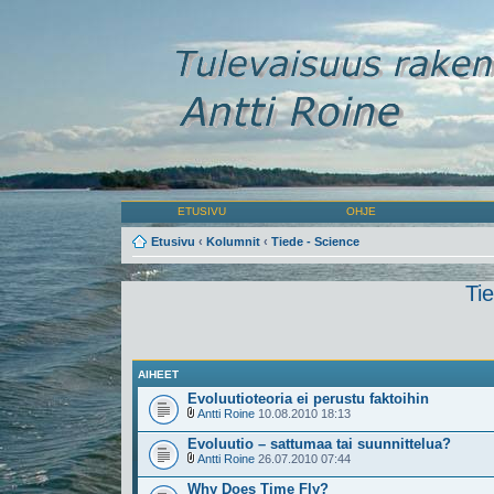
ETUSIVU
OHJE
Etusivu
‹
Kolumnit
‹
Tiede - Science
Ti
AIHEET
Evoluutioteoria ei perustu faktoihin
Antti Roine
10.08.2010 18:13
Evoluutio – sattumaa tai suunnittelua?
Antti Roine
26.07.2010 07:44
Why Does Time Fly?