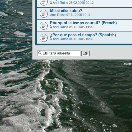
Antti Roine
23.02.2008 20:12
Miksi aika kuluu?
Antti Roine
07.11.2005 19:11
Pourquoi le temps court-il? (French)
Antti Roine
05.11.2005 14:02
¿Por qué pasa el tiempo? (Spanish)
Antti Roine
04.11.2005 15:35
Powere