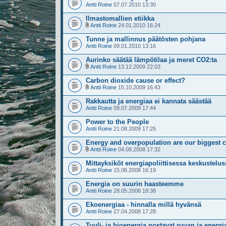
Antti Roine
07.07.2010 13:30
Ilmastomallien etiikka
Antti Roine
24.01.2010 16:24
Tunne ja mallinnus päätösten pohjana
Antti Roine
09.01.2010 13:16
Aurinko säätää lämpötilaa ja meret CO2:ta
Antti Roine
13.12.2009 22:03
Carbon dioxide cause or effect?
Antti Roine
15.10.2009 16:43
Rakkautta ja energiaa ei kannata säästää
Antti Roine
09.07.2009 17:44
Power to the People
Antti Roine
21.08.2009 17:25
Energy and overpopulation are our biggest 
Antti Roine
04.08.2008 17:32
Mittayksiköt energiapoliittisessa keskustelus
Antti Roine
15.06.2008 16:19
Energia on suurin haasteemme
Antti Roine
28.05.2008 18:38
Ekoenergiaa - hinnalla millä hyvänsä
Antti Roine
27.04.2008 17:28
Tuuli- ja bioenergia nostavat ruuan ja energi