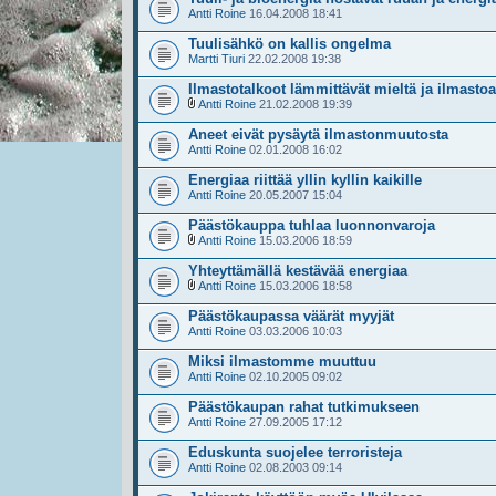
Antti Roine
16.04.2008 18:41
Tuulisähkö on kallis ongelma
Martti Tiuri
22.02.2008 19:38
Ilmastotalkoot lämmittävät mieltä ja ilmastoa
Antti Roine
21.02.2008 19:39
Aneet eivät pysäytä ilmastonmuutosta
Antti Roine
02.01.2008 16:02
Energiaa riittää yllin kyllin kaikille
Antti Roine
20.05.2007 15:04
Päästökauppa tuhlaa luonnonvaroja
Antti Roine
15.03.2006 18:59
Yhteyttämällä kestävää energiaa
Antti Roine
15.03.2006 18:58
Päästökaupassa väärät myyjät
Antti Roine
03.03.2006 10:03
Miksi ilmastomme muuttuu
Antti Roine
02.10.2005 09:02
Päästökaupan rahat tutkimukseen
Antti Roine
27.09.2005 17:12
Eduskunta suojelee terroristeja
Antti Roine
02.08.2003 09:14