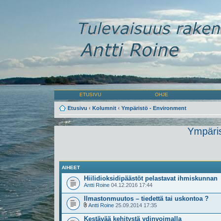
ETUSIVU
OHJE
Etusivu
‹
Kolumnit
‹
Ympäristö - Environment
Ympäris
AIHEET
Hiilidioksidipäästöt pelastavat ihmiskunnan
Antti Roine
04.12.2016 17:44
Ilmastonmuutos – tiedettä tai uskontoa ?
Antti Roine
25.09.2014 17:35
Kestävää kehitystä ydinvoimalla