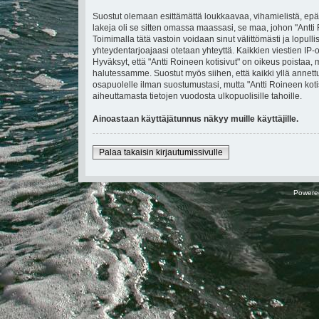
Suostut olemaan esittämättä loukkaavaa, vihamielistä, epä
lakeja oli se sitten omassa maassasi, se maa, johon "Antti Ro
Toimimalla tätä vastoin voidaan sinut välittömästi ja lopullis
yhteydentarjoajaasi otetaan yhteyttä. Kaikkien viestien IP
Hyväksyt, että "Antti Roineen kotisivut" on oikeus poistaa, 
halutessamme. Suostut myös siihen, että kaikki yllä annettu
osapuolelle ilman suostumustasi, mutta "Antti Roineen koti
aiheuttamasta tietojen vuodosta ulkopuolisille tahoille.
Ainoastaan käyttäjätunnus näkyy muille käyttäjille.
Palaa takaisin kirjautumissivulle
Powere