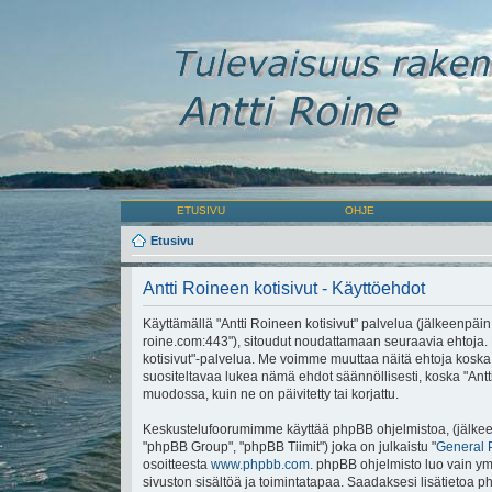
ETUSIVU
OHJE
Etusivu
Antti Roineen kotisivut - Käyttöehdot
Käyttämällä "Antti Roineen kotisivut" palvelua (jälkeenpäin "m
roine.com:443"), sitoudut noudattamaan seuraavia ehtoja. Mi
kotisivut"-palvelua. Me voimme muuttaa näitä ehtoja ko
suositeltavaa lukea nämä ehdot säännöllisesti, koska "Antti
muodossa, kuin ne on päivitetty tai korjattu.
Keskustelufoorumimme käyttää phpBB ohjelmistoa, (jälkeen
"phpBB Group", "phpBB Tiimit") joka on julkaistu "
General 
osoitteesta
www.phpbb.com
. phpBB ohjelmisto luo vain ymp
sivuston sisältöä ja toimintatapaa. Saadaksesi lisätietoa p