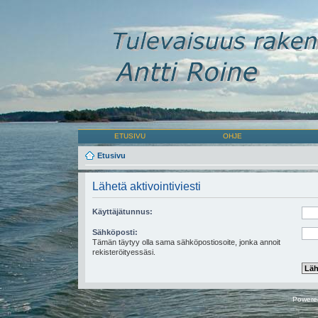
ETUSIVU
OHJE
Etusivu
Lähetä aktivointiviesti
Käyttäjätunnus:
Sähköposti:
Tämän täytyy olla sama sähköpostiosoite, jonka annoit
rekisteröityessäsi.
Powere