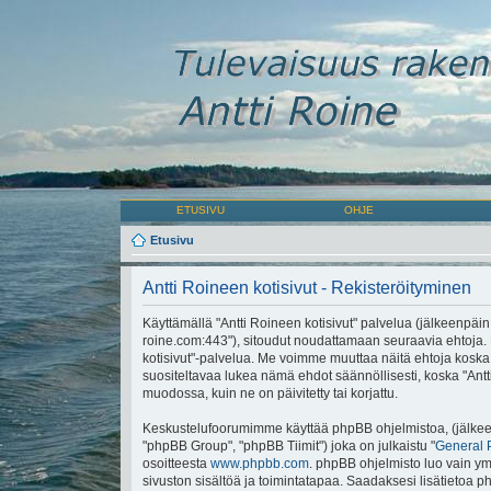
ETUSIVU
OHJE
Etusivu
Antti Roineen kotisivut - Rekisteröityminen
Käyttämällä "Antti Roineen kotisivut" palvelua (jälkeenpäin "m
roine.com:443"), sitoudut noudattamaan seuraavia ehtoja. Mi
kotisivut"-palvelua. Me voimme muuttaa näitä ehtoja ko
suositeltavaa lukea nämä ehdot säännöllisesti, koska "Antti
muodossa, kuin ne on päivitetty tai korjattu.
Keskustelufoorumimme käyttää phpBB ohjelmistoa, (jälkeen
"phpBB Group", "phpBB Tiimit") joka on julkaistu "
General 
osoitteesta
www.phpbb.com
. phpBB ohjelmisto luo vain ymp
sivuston sisältöä ja toimintatapaa. Saadaksesi lisätietoa p