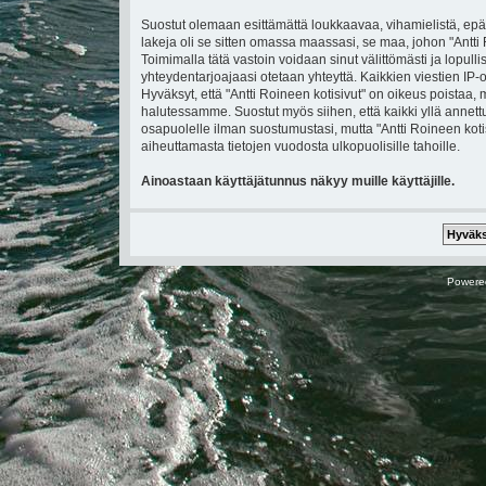
Suostut olemaan esittämättä loukkaavaa, vihamielistä, epä
lakeja oli se sitten omassa maassasi, se maa, johon "Antti Ro
Toimimalla tätä vastoin voidaan sinut välittömästi ja lopullis
yhteydentarjoajaasi otetaan yhteyttä. Kaikkien viestien IP
Hyväksyt, että "Antti Roineen kotisivut" on oikeus poistaa, 
halutessamme. Suostut myös siihen, että kaikki yllä annettu
osapuolelle ilman suostumustasi, mutta "Antti Roineen koti
aiheuttamasta tietojen vuodosta ulkopuolisille tahoille.
Ainoastaan käyttäjätunnus näkyy muille käyttäjille.
Powere