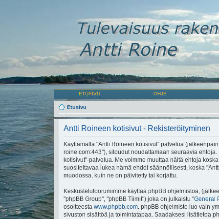
ETUSIVU
OHJE
Etusivu
Antti Roineen kotisivut - Rekisteröityminen
Käyttämällä "Antti Roineen kotisivut" palvelua (jälkeenpäin "m
roine.com:443"), sitoudut noudattamaan seuraavia ehtoja. Mi
kotisivut"-palvelua. Me voimme muuttaa näitä ehtoja ko
suositeltavaa lukea nämä ehdot säännöllisesti, koska "Antti
muodossa, kuin ne on päivitetty tai korjattu.
Keskustelufoorumimme käyttää phpBB ohjelmistoa, (jälkeen
"phpBB Group", "phpBB Tiimit") joka on julkaistu "
General 
osoitteesta
www.phpbb.com
. phpBB ohjelmisto luo vain ymp
sivuston sisältöä ja toimintatapaa. Saadaksesi lisätietoa p