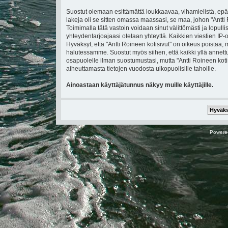
Suostut olemaan esittämättä loukkaavaa, vihamielistä, epä
lakeja oli se sitten omassa maassasi, se maa, johon "Antti Ro
Toimimalla tätä vastoin voidaan sinut välittömästi ja lopullis
yhteydentarjoajaasi otetaan yhteyttä. Kaikkien viestien IP
Hyväksyt, että "Antti Roineen kotisivut" on oikeus poistaa, 
halutessamme. Suostut myös siihen, että kaikki yllä annettu
osapuolelle ilman suostumustasi, mutta "Antti Roineen koti
aiheuttamasta tietojen vuodosta ulkopuolisille tahoille.
Ainoastaan käyttäjätunnus näkyy muille käyttäjille.
Powere