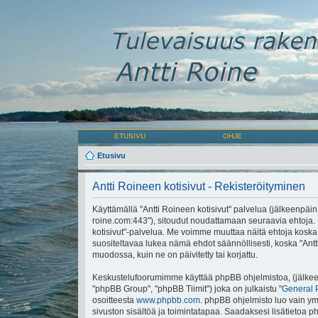
ETUSIVU
OHJE
Etusivu
Antti Roineen kotisivut - Rekisteröityminen
Käyttämällä "Antti Roineen kotisivut" palvelua (jälkeenpäin "m
roine.com:443"), sitoudut noudattamaan seuraavia ehtoja. Mi
kotisivut"-palvelua. Me voimme muuttaa näitä ehtoja ko
suositeltavaa lukea nämä ehdot säännöllisesti, koska "Antti
muodossa, kuin ne on päivitetty tai korjattu.
Keskustelufoorumimme käyttää phpBB ohjelmistoa, (jälkeen
"phpBB Group", "phpBB Tiimit") joka on julkaistu "
General 
osoitteesta
www.phpbb.com
. phpBB ohjelmisto luo vain ymp
sivuston sisältöä ja toimintatapaa. Saadaksesi lisätietoa p