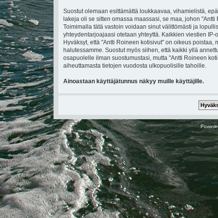
Suostut olemaan esittämättä loukkaavaa, vihamielistä, epä
lakeja oli se sitten omassa maassasi, se maa, johon "Antti Ro
Toimimalla tätä vastoin voidaan sinut välittömästi ja lopullis
yhteydentarjoajaasi otetaan yhteyttä. Kaikkien viestien IP
Hyväksyt, että "Antti Roineen kotisivut" on oikeus poistaa, 
halutessamme. Suostut myös siihen, että kaikki yllä annettu
osapuolelle ilman suostumustasi, mutta "Antti Roineen koti
aiheuttamasta tietojen vuodosta ulkopuolisille tahoille.
Ainoastaan käyttäjätunnus näkyy muille käyttäjille.
Powere