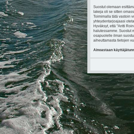
Suostut olemaan esittämä
lakeja oli se sitten omass
Toimimalla tätä vastoin vo
yhteydentarjoajaasi oteta
Hyväksyt, että "Antti Roin
halutessamme. Suostut myö
osapuolelle ilman suostu
aiheuttamasta tietojen vu
Ainoastaan käyttäjätunnu