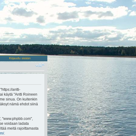
Kirjaudu sisään
https://antti-
tai käytä "Antti Roineen
me sinua. On kuitenkin
yväksyt nämä ehdot siinä
o", "www.phpbb.com",
 se voidaan ladata
ltää meitä rajoittamasta
om/
.