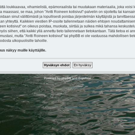
ttä loukkaavaa, vihamielistä, epämoraalista tai muutakaan materiaalia, joka voisi 
a maassasi, se maa, johon "Antti Roineen kotisivut"-palvelin on sijoitettu tai kansain
idaan sinut välittömästi ja lopullisesti poistaa järjestelmän käyttäjistä ja tarvittaessa
an yhteyttä. Kaikkien viestien IP-osoite tallennetaan näiden ehtojen noudattamisen 
een kotisivut" on oikeus poistaa, muokata, siirtää ja sulkea mikä tahansa keskusteluke
s siihen, että kaikki yllä annettu tieto tallennetaan tietokantaan. Tätä tietoa ei a
mustasi, mutta "Antti Roineen kotisivut" tai phpBB ei ole vastuussa mahdollisen ti
odosta ulkopuolisille tahoille.
s näkyy muille käyttäjille.
Powered by
phpBB
and
ErgoRise