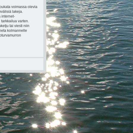
loukata voimassa olevia
välisiä lakeja.
 internet-
tarkkailua varten.
tju tai viesti niin
nneta kolmannelle
etoturvamurron