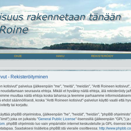
OHJE
HAKU
REKISTERÖIDY
ivut - Rekisteröityminen
 kotisivut" palvelua (jälkeenpäin "me", "meitä", "meidän", "Antti Roineen kotisivut", "
 noudattamaan seuraavia ehtoja. Mikäli et hyväksy näitä ehtoja, älä rekisteröidy ja/
 voimme muuttaa näitä ehtoja koska tahansa ja teemme parhaamme informoidaksem
ehdot säännöllisesti, koska "Antti Roineen kotisivut"-palvelun käyttö vaatii että h
tetty tai korjattu.
ttää phpBB ohjelmistoa, (jälkeenpäin "he", "heidät", "heidän", "phpBB ohjelmist
mit") joka on julkaistu "
General Public License
"-lisenssillä (jälkeenpäin "GPL") ja
com
. phpBB ohjelmisto luo vain ympäristön internet keskustelulle ja GPL-lisenssi kie
intatapaa. Saadaksesi lisätietoa phpBB:stä vieraile osoitteessa:
http://www.phpbb.c