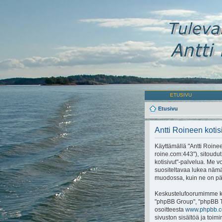
ETUSIVU
Etusivu
Antti Roineen kotis
Käyttämällä "Antti Roineen
roine.com:443"), sitoudut
kotisivut"-palvelua. Me
suositeltavaa lukea nämä 
muodossa, kuin ne on päivi
Keskustelufoorumimme käy
"phpBB Group", "phpBB Tii
osoitteesta
www.phpbb.
sivuston sisältöä ja toim