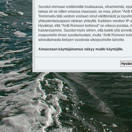
Suostut olemaan esittämättä loukkaavaa, vihamielistä, epä
lakeja oli se sitten omassa maassasi, se maa, johon "Antti Ro
Toimimalla tätä vastoin voidaan sinut välittömästi ja lopullis
yhteydentarjoajaasi otetaan yhteyttä. Kaikkien viestien IP
Hyväksyt, että "Antti Roineen kotisivut" on oikeus poistaa, 
halutessamme. Suostut myös siihen, että kaikki yllä annettu
osapuolelle ilman suostumustasi, mutta "Antti Roineen koti
aiheuttamasta tietojen vuodosta ulkopuolisille tahoille.
Ainoastaan käyttäjätunnus näkyy muille käyttäjille.
Powere