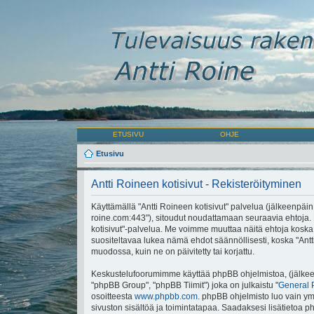
ETUSIVU
OHJE
Etusivu
Antti Roineen kotisivut - Rekisteröityminen
Käyttämällä "Antti Roineen kotisivut" palvelua (jälkeenpäin "m
roine.com:443"), sitoudut noudattamaan seuraavia ehtoja. Mi
kotisivut"-palvelua. Me voimme muuttaa näitä ehtoja ko
suositeltavaa lukea nämä ehdot säännöllisesti, koska "Antti
muodossa, kuin ne on päivitetty tai korjattu.
Keskustelufoorumimme käyttää phpBB ohjelmistoa, (jälkeen
"phpBB Group", "phpBB Tiimit") joka on julkaistu "
General 
osoitteesta
www.phpbb.com
. phpBB ohjelmisto luo vain ymp
sivuston sisältöä ja toimintatapaa. Saadaksesi lisätietoa p